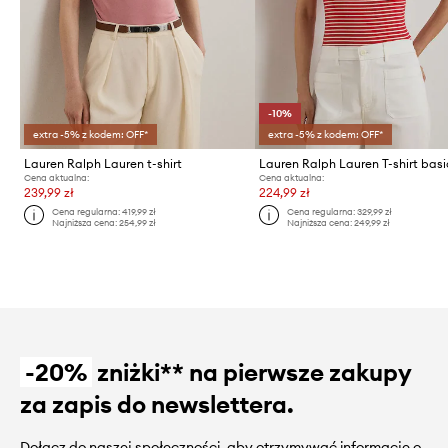
-10%
extra -5% z kodem: OFF*
extra -5% z kodem: OFF*
Lauren Ralph Lauren t-shirt
Cena aktualna:
Cena aktualna:
239,99 zł
224,99 zł
Cena regularna:
419,99 zł
Cena regularna:
329,99 zł
Najniższa cena:
254,99 zł
Najniższa cena:
249,99 zł
-20%
zniżki** na pierwsze zakupy
za zapis do newslettera.
Dołącz do naszej społeczności, aby otrzymywać informacje o