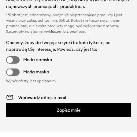
najnowszych promocjach i produktach.
**Rabat jest jednorazowy, obejmuje nieprzecenione produkty i jest
ważny przy zakupach za min. 350 zł. Rabat nie łączy się z innymi
promocjami, a niektóre produkty mogą być wyłączone z rabatu.
Szczegóły na stronie:
wykluczenia z promocji
.
Chcemy, żeby do Twojej skrzynki trafiało tylko to, co
naprawdę Cię interesuje. Powiedz, czy jest to:
Moda damska
Moda męska
Wybór oferty jest opcjonalny
Zapisz mnie