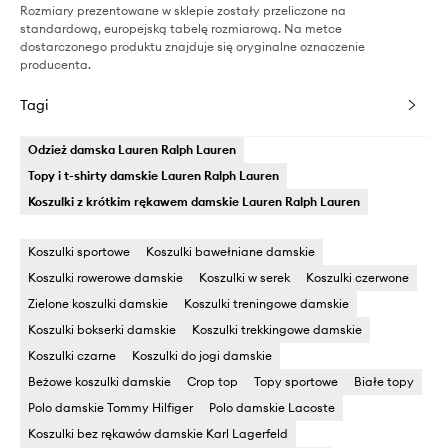
Rozmiary prezentowane w sklepie zostały przeliczone na
standardową, europejską tabelę rozmiarową. Na metce
dostarczonego produktu znajduje się oryginalne oznaczenie
producenta.
Tagi
Odzież damska Lauren Ralph Lauren
Topy i t-shirty damskie Lauren Ralph Lauren
Koszulki z krótkim rękawem damskie Lauren Ralph Lauren
Koszulki sportowe
Koszulki bawełniane damskie
Koszulki rowerowe damskie
Koszulki w serek
Koszulki czerwone
Zielone koszulki damskie
Koszulki treningowe damskie
Koszulki bokserki damskie
Koszulki trekkingowe damskie
Koszulki czarne
Koszulki do jogi damskie
Beżowe koszulki damskie
Crop top
Topy sportowe
Białe topy
Polo damskie Tommy Hilfiger
Polo damskie Lacoste
Koszulki bez rękawów damskie Karl Lagerfeld