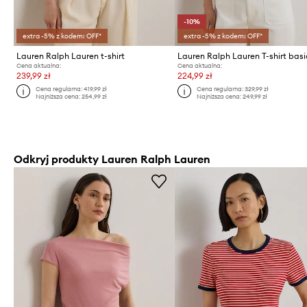
-10%
extra -5% z kodem: OFF*
extra -5% z kodem: OFF*
Lauren Ralph Lauren t-shirt
Cena aktualna:
Cena aktualna:
239,99 zł
224,99 zł
Cena regularna:
419,99 zł
Cena regularna:
329,99 zł
Najniższa cena:
254,99 zł
Najniższa cena:
249,99 zł
Odkryj produkty Lauren Ralph Lauren