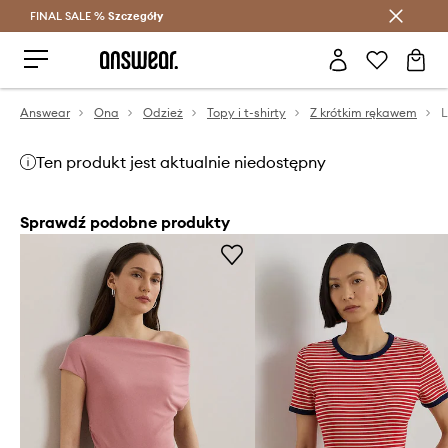
FINAL SALE %
Szczegóły
Oszczędzaj z Answear Club >
Answear
Ona
Odzież
Topy i t-shirty
Z krótkim rękawem
Ten produkt jest aktualnie niedostępny
Sprawdź podobne produkty