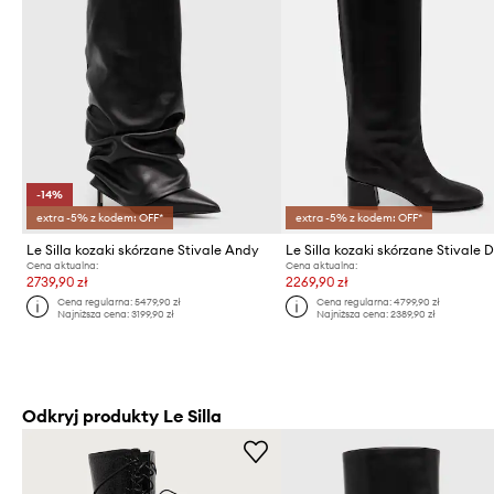
-14%
extra -5% z kodem: OFF*
extra -5% z kodem: OFF*
Le Silla kozaki skórzane Stivale Andy
Cena aktualna:
Cena aktualna:
2739,90 zł
2269,90 zł
Cena regularna:
5479,90 zł
Cena regularna:
4799,90 zł
Najniższa cena:
3199,90 zł
Najniższa cena:
2389,90 zł
Odkryj produkty Le Silla