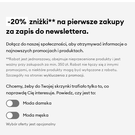
-20%
zniżki** na pierwsze zakupy
za zapis do newslettera.
Dołącz do naszej społeczności, aby otrzymywać informacje o
najnowszych promocjach i produktach.
**Rabat jest jednorazowy, obejmuje nieprzecenione produkty i jest
ważny przy zakupach za min. 350 zł. Rabat nie łączy się z innymi
promocjami, a niektóre produkty mogą być wyłączone z rabatu.
Szczegóły na stronie:
wykluczenia z promocji
.
Chcemy, żeby do Twojej skrzynki trafiało tylko to, co
naprawdę Cię interesuje. Powiedz, czy jest to:
Moda damska
Moda męska
Wybór oferty jest opcjonalny