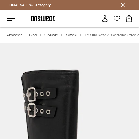
FINAL SALE %
Szczegóły
Oszczędzaj z Answear Club >
Answear
Ona
Obuwie
Kozaki