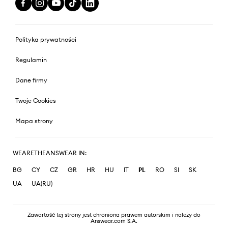
Polityka prywatności
Regulamin
Dane firmy
Twoje Cookies
Mapa strony
WEARETHEANSWEAR IN:
BG
CY
CZ
GR
HR
HU
IT
PL
RO
SI
SK
UA
UA(RU)
Zawartość tej strony jest chroniona prawem autorskim i należy do
Answear.com S.A.