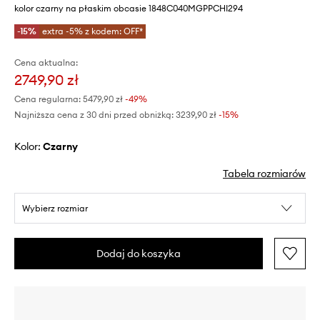
kolor czarny na płaskim obcasie 1848C040MGPPCHI294
-15%
extra -5% z kodem: OFF*
Cena aktualna:
2749,90 zł
Cena regularna:
5479,90 zł
-49%
Najniższa cena z 30 dni przed obniżką:
3239,90 zł
 -15%
Kolor:
czarny
Tabela rozmiarów
Wybierz rozmiar
Dodaj do koszyka