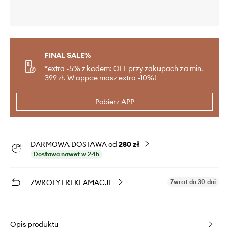
FINAL SALE%
*extra -5% z kodem: OFF przy zakupach za min.
399 zł. W appce masz extra -10%!
Pobierz APP
DARMOWA DOSTAWA od
280 zł
Dostawa nawet w 24h
ZWROTY I REKLAMACJE
Zwrot do 30 dni
Opis produktu