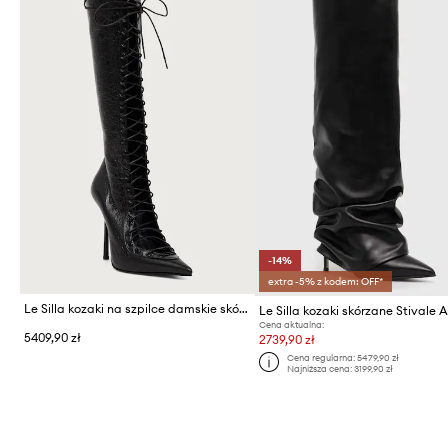
-14%
extra -5% z kodem: OFF*
Le Silla kozaki na szpilce damskie skórzane Stivale Colette
Le Silla kozaki skórzane Stivale 
Cena aktualna:
5409,90 zł
2739,90 zł
Cena regularna:
5479,90 zł
Najniższa cena:
3199,90 zł