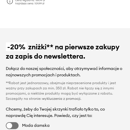
Cena regularna:
189,99 zł
Najniższa cena:
109,99 zł
-20%
zniżki** na pierwsze zakupy
za zapis do newslettera.
Dołącz do naszej społeczności, aby otrzymywać informacje o
najnowszych promocjach i produktach.
**Rabat jest jednorazowy, obejmuje nieprzecenione produkty i jest
ważny przy zakupach za min. 350 zł. Rabat nie łączy się z innymi
promocjami, a niektóre produkty mogą być wyłączone z rabatu.
Szczegóły na stronie:
wykluczenia z promocji
.
Chcemy, żeby do Twojej skrzynki trafiało tylko to, co
naprawdę Cię interesuje. Powiedz, czy jest to:
Moda damska