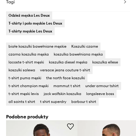
Tagi
Odzież męska Les Deux
T-shirty i polo męskie Les Deux
T-shirty męskie Les Deux
białe koszulki bawełniane męskie
Koszulki czarne
czarna koszulka męska
koszulka bawełniana męska
lacoste t-shirt męski
koszulka diesel męska
koszulka ellese
koszulki salewa
versace jeans couture t-shirt
t-shirt puma męski
the north face koszulki
t-shirt champion męski
mammut t shirt
under armour tshirt
t-shirt męski levis
jack wolfskin koszulka
longsleeve boss
all saints t shirt
t shirt superdry
barbour t shirt
Podobne produkty