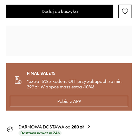
Dodaj do koszyka
FINAL SALE%
*extra -5% z kodem: OFF przy zakupach za min.
399 zł. W appce masz extra -10%!
Pobierz APP
DARMOWA DOSTAWA od
280 zł
Dostawa nawet w 24h