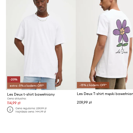
-20%
-15% z kodem: OFF*
extra -5% z kodem: OFF*
Les Deux T-shirt męski bawełnia
Les Deux t-shirt bawełniany
Cena aktualna:
209,99 zł
114,99 zł
Cena regularna:
239,99 zł
Najniższa cena:
144,99 zł