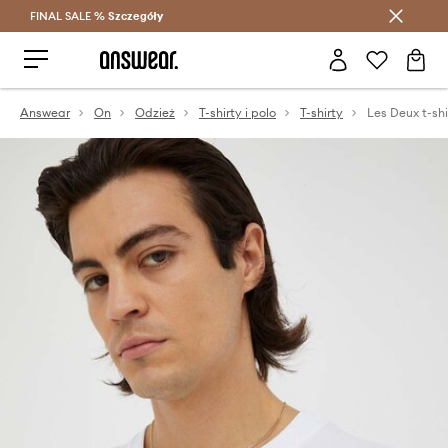
FINAL SALE %
Szczegóły
Oszczędzaj z Answear Club >
Answear
On
Odzież
T-shirty i polo
T-shirty
Les Deux t-sh