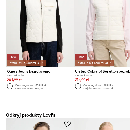
-19%
-10%
extra -5% z kodem: OFF*
extra -5% z kodem: OFF*
Guess Jeans bezrękawnik
United Colors of Benetton bezrę
Cena aktualna:
Cena aktualna:
284,99 zł
214,99 zł
Cena regularna:
509,99 zł
Cena regularna:
299,99 zł
Najniższa cena:
354,99 zł
Najniższa cena:
239,99 zł
Odkryj produkty Levi's