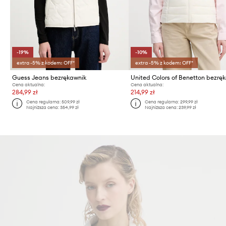
-19%
-10%
extra -5% z kodem: OFF*
extra -5% z kodem: OFF*
Guess Jeans bezrękawnik
United Colors of Benetton bezrę
Cena aktualna:
Cena aktualna:
284,99 zł
214,99 zł
Cena regularna:
509,99 zł
Cena regularna:
299,99 zł
Najniższa cena:
354,99 zł
Najniższa cena:
239,99 zł