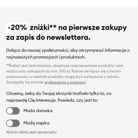
-20%
zniżki** na pierwsze zakupy
za zapis do newslettera.
Dołącz do naszej społeczności, aby otrzymywać informacje o
najnowszych promocjach i produktach.
**Rabat jest jednorazowy, obejmuje nieprzecenione produkty i jest
ważny przy zakupach za min. 350 zł. Rabat nie łączy się z innymi
promocjami, a niektóre produkty mogą być wyłączone z rabatu.
Szczegóły na stronie:
wykluczenia z promocji
.
Chcemy, żeby do Twojej skrzynki trafiało tylko to, co
naprawdę Cię interesuje. Powiedz, czy jest to:
Moda damska
Moda męska
Wybór oferty jest opcjonalny