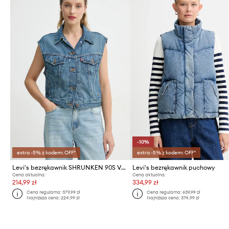
-10%
extra -5% z kodem: OFF*
extra -5% z kodem: OFF*
Levi's bezrękawnik SHRUNKEN 90S VEST
Levi's bezrękawnik puchowy
Cena aktualna:
Cena aktualna:
214,99 zł
334,99 zł
Cena regularna:
379,99 zł
Cena regularna:
639,99 zł
Najniższa cena:
224,99 zł
Najniższa cena:
374,99 zł