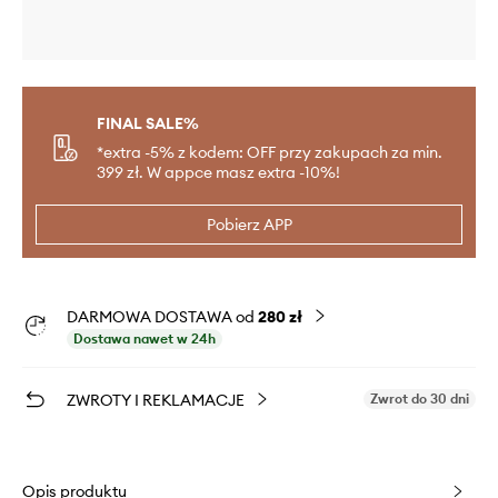
FINAL SALE%
*extra -5% z kodem: OFF przy zakupach za min.
399 zł. W appce masz extra -10%!
Pobierz APP
DARMOWA DOSTAWA od
280 zł
Dostawa nawet w 24h
ZWROTY I REKLAMACJE
Zwrot do 30 dni
Opis produktu