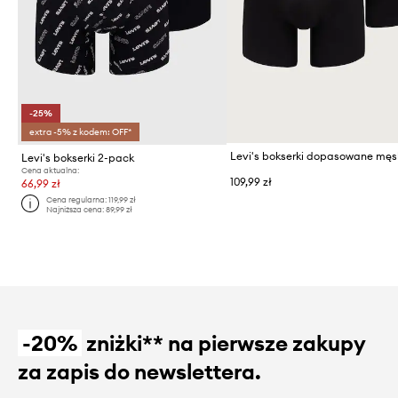
-25%
extra -5% z kodem: OFF*
Levi's bokserki 2-pack
Cena aktualna:
109,99 zł
66,99 zł
Cena regularna:
119,99 zł
Najniższa cena:
89,99 zł
-20%
zniżki** na pierwsze zakupy
za zapis do newslettera.