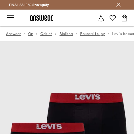
FINAL SALE %
Szczegóły
Oszczędzaj z Answear Club >
Answear
On
Odzież
Bielizna
Bokserki i slipy
Levi's bokse