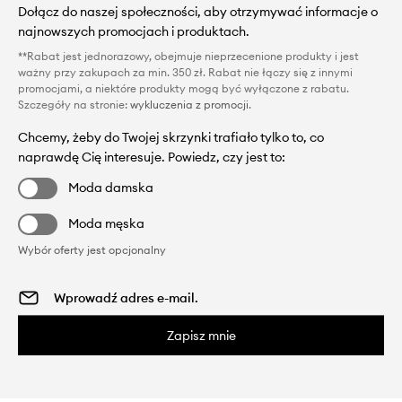
Dołącz do naszej społeczności, aby otrzymywać informacje o
najnowszych promocjach i produktach.
**Rabat jest jednorazowy, obejmuje nieprzecenione produkty i jest
ważny przy zakupach za min. 350 zł. Rabat nie łączy się z innymi
promocjami, a niektóre produkty mogą być wyłączone z rabatu.
Szczegóły na stronie:
wykluczenia z promocji
.
Chcemy, żeby do Twojej skrzynki trafiało tylko to, co
naprawdę Cię interesuje. Powiedz, czy jest to:
Moda damska
Moda męska
Wybór oferty jest opcjonalny
Zapisz mnie