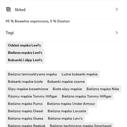
Skład
95 % Bawełna organiczna, 5 % Elastan
Tagi
Odzież męska Levi's
Bielizna męska Levi's
Bokserki i slipy Levi's
Bielizna termoaktywna męska
Luźne bokserki męskie
Bokserki męskie białe
Bokserki męskie czarne
Slipy męskie bawełniane
Białe slipy męskie
Bielizna męska Nike
Piżamy męskie Tommy Hilfiger
Bielizna męska Tommy Hilfiger
Bielizna męska Puma
Bielizna męska Under Armour
Bielizna męska Diesel
Bielizna męska Lacoste
Bielizna męska Guess
Bielizna męska Levi's
Bielizna męska Reebok
Bielizna techniczna męska Smartwool