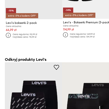
-14%
-15%
extra -5% z kodem: OFF*
extra -5% z kodem: OFF*
Levi's - Bokserki Premium (3-pack
Levi's bokserki 2-pack
Cena aktualna:
Cena aktualna:
114,99 zł
66,99 zł
Cena regularna:
169,99 zł
Cena regularna:
92,99 zł
Najniższa cena:
134,99 zł
Najniższa cena:
78,99 zł
Odkryj produkty Levi's