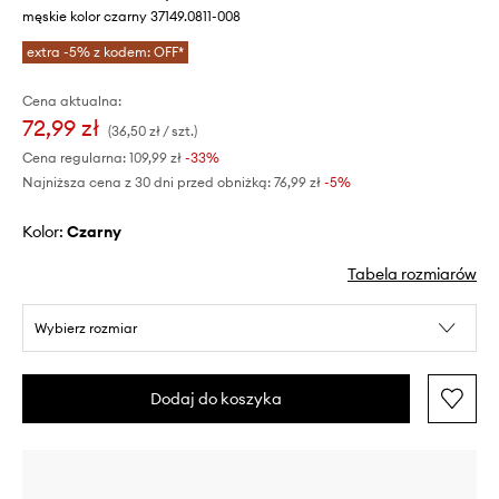
męskie kolor czarny 37149.0811-008
extra -5% z kodem: OFF*
Cena aktualna:
72,99 zł
(36,50 zł / szt.)
Cena regularna:
109,99 zł
-33%
Najniższa cena z 30 dni przed obniżką:
76,99 zł
 -5%
Kolor:
czarny
Tabela rozmiarów
Wybierz rozmiar
Dodaj do koszyka