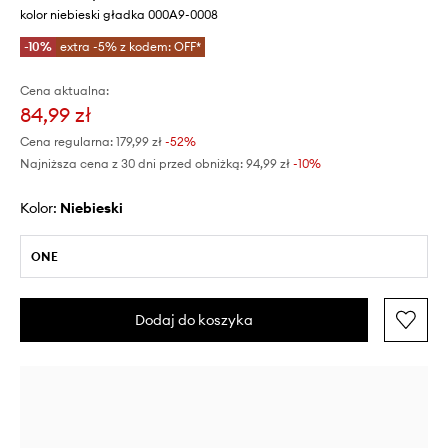
kolor niebieski gładka 000A9-0008
-10%
extra -5% z kodem: OFF*
Cena aktualna:
84,99 zł
Cena regularna:
179,99 zł
-52%
Najniższa cena z 30 dni przed obniżką:
94,99 zł
 -10%
Kolor:
niebieski
ONE
Dodaj do koszyka