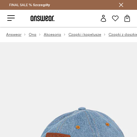
FINAL SALE %
Szczegóły
Oszczędzaj z Answear Club >
Answear
Ona
Akcesoria
Czapki i kapelusze
Czapki z daszk