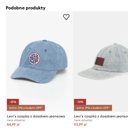
Podobne produkty
-15%
-10%
extra -5% z kodem: OFF*
extra -5% z kodem: OFF*
Levi's czapka z daszkiem jeansowa
Cena aktualna:
Cena aktualna:
84,99 zł
93,99 zł