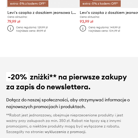
extra -5% z kodem: OFF*
extra -5% z kodem: OFF*
Levi's czapka z daszkiem jeansowa LS MONOGRAM
Cena aktualna:
Cena aktualna:
79,99 zł
93,99 zł
Cena regularna:
129,99 zł
Cena regularna:
149,99 zł
Najniższa cena:
89,99 zł
Najniższa cena:
104,99 zł
-20%
zniżki** na pierwsze zakupy
za zapis do newslettera.
Dołącz do naszej społeczności, aby otrzymywać informacje o
najnowszych promocjach i produktach.
**Rabat jest jednorazowy, obejmuje nieprzecenione produkty i jest
ważny przy zakupach za min. 350 zł. Rabat nie łączy się z innymi
promocjami, a niektóre produkty mogą być wyłączone z rabatu.
Szczegóły na stronie:
wykluczenia z promocji
.