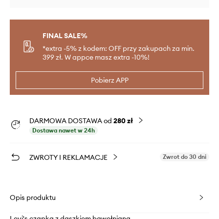
FINAL SALE%
*extra -5% z kodem: OFF przy zakupach za min.
399 zł. W appce masz extra -10%!
Pobierz APP
DARMOWA DOSTAWA od
280 zł
Dostawa nawet w 24h
ZWROTY I REKLAMACJE
Zwrot do 30 dni
Opis produktu
Levi's czapka z daszkiem bawełniana