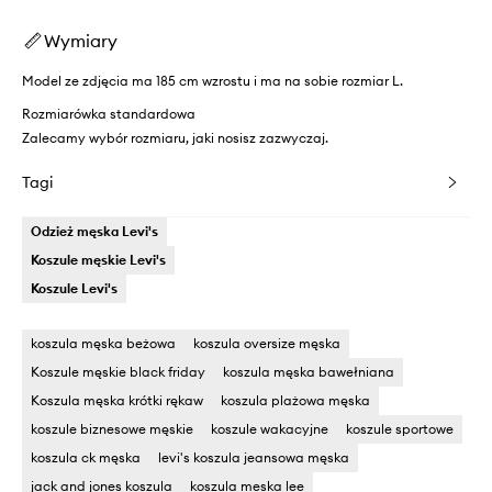
Wymiary
Model ze zdjęcia ma 185 cm wzrostu i ma na sobie rozmiar L.
Rozmiarówka standardowa
Zalecamy wybór rozmiaru, jaki nosisz zazwyczaj.
Tagi
Odzież męska Levi's
Koszule męskie Levi's
Koszule Levi's
koszula męska beżowa
koszula oversize męska
Koszule męskie black friday
koszula męska bawełniana
Koszula męska krótki rękaw
koszula plażowa męska
koszule biznesowe męskie
koszule wakacyjne
koszule sportowe
koszula ck męska
levi's koszula jeansowa męska
jack and jones koszula
koszula meska lee