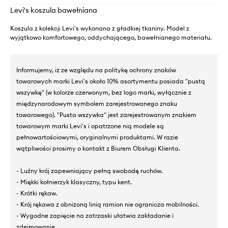
Levi's koszula bawełniana
Koszula z kolekcji Levi's wykonana z gładkiej tkaniny. Model z
wyjątkowo komfortowego, oddychającego, bawełnianego materiału.
Informujemy, iż ze względu na politykę ochrony znaków
towarowych marki Levi's około 10% asortymentu posiada "pustą
wszywkę" (w kolorze czerwonym, bez logo marki, wyłącznie z
międzynarodowym symbolem zarejestrowanego znaku
towarowego). "Pusta wszywka" jest zarejestrowanym znakiem
towarowym marki Levi's i opatrzone nią modele są
pełnowartościowymi, oryginalnymi produktami. W razie
wątpliwości prosimy o kontakt z Biurem Obsługi Klienta.
- Luźny krój zapewniający pełną swobodę ruchów.
- Miękki kołnierzyk klasyczny, typu kent.
- Krótki rękaw.
- Krój rękawa z obniżoną linią ramion nie ogranicza mobilności.
- Wygodne zapięcie na zatrzaski ułatwia zakładanie i
zdejmowanie.