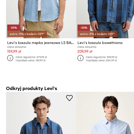
-15%
-10%
extra -5% z kodem: OFF*
extra -5% z kodem: OFF*
Levi's koszula męska jeansowa LS BATTERY HM SHIRT SLIM
Levi's koszula bawełniana
Cena aktualna:
Cena aktualna:
159,99 zł
209,99 zł
Cena regularna:
279,99 zł
Cena regularna:
399,99 zł
Najniższa cena:
189,99 zł
Najniższa cena:
234,99 zł
Odkryj produkty Levi's