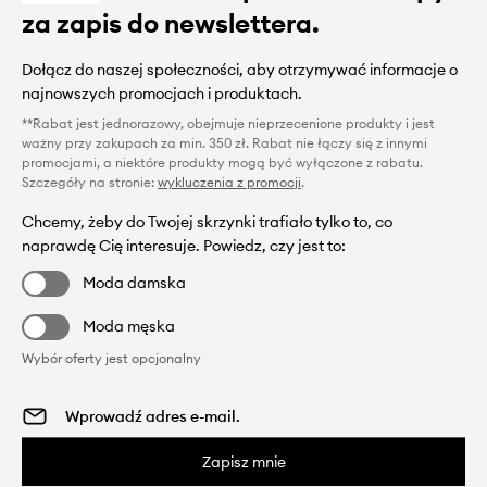
za zapis do newslettera.
Dołącz do naszej społeczności, aby otrzymywać informacje o
najnowszych promocjach i produktach.
**Rabat jest jednorazowy, obejmuje nieprzecenione produkty i jest
ważny przy zakupach za min. 350 zł. Rabat nie łączy się z innymi
promocjami, a niektóre produkty mogą być wyłączone z rabatu.
Szczegóły na stronie:
wykluczenia z promocji
.
Chcemy, żeby do Twojej skrzynki trafiało tylko to, co
naprawdę Cię interesuje. Powiedz, czy jest to:
Moda damska
Moda męska
Wybór oferty jest opcjonalny
Zapisz mnie