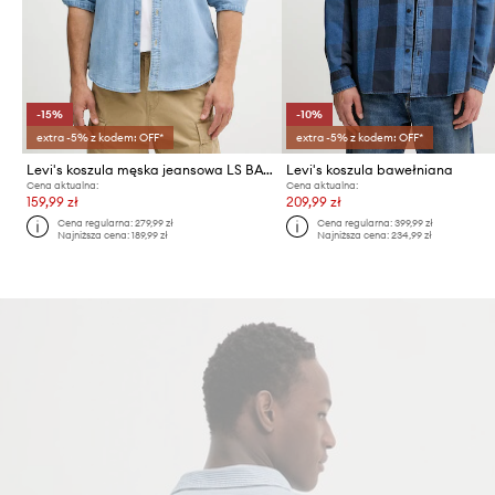
-15%
-10%
extra -5% z kodem: OFF*
extra -5% z kodem: OFF*
Levi's koszula męska jeansowa LS BATTERY HM SHIRT SLIM
Levi's koszula bawełniana
Cena aktualna:
Cena aktualna:
159,99 zł
209,99 zł
Cena regularna:
279,99 zł
Cena regularna:
399,99 zł
Najniższa cena:
189,99 zł
Najniższa cena:
234,99 zł