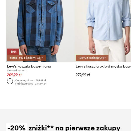
-10%
extra -5% z kodem: OFF*
-25% z kodem: OFF*
Levi's koszula bawełniana
Cena aktualna:
209,99 zł
279,99 zł
Cena regularna:
399,99 zł
Najniższa cena:
234,99 zł
-20%
zniżki** na pierwsze zakupy