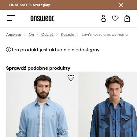
FINAL SALE %
Szczegóły
Oszczędzaj z Answear Club >
Answear
On
Odzież
Koszule
Levi's koszula bawełniana
Ten produkt jest aktualnie niedostępny
Sprawdź podobne produkty