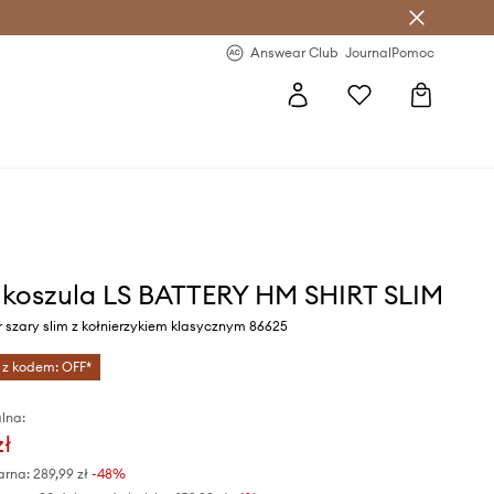
letter >
Regularne nowości >
Answear Club
Journal
Pomoc
s koszula LS BATTERY HM SHIRT SLIM
 szary slim z kołnierzykiem klasycznym 86625
 z kodem: OFF*
lna:
zł
arna:
289,99 zł
-48%