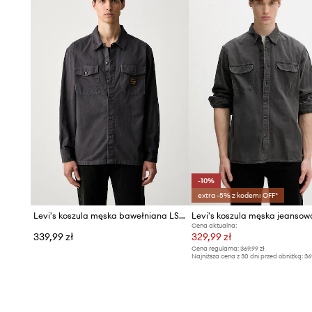
-10%
extra -5% z kodem: OFF*
Levi's koszula męska bawełniana LS WORKER - WW x WORKWEAR
Cena aktualna:
339,99 zł
329,99 zł
Cena regularna:
369,99 zł
Najniższa cena z 30 dni przed obniżką:
36