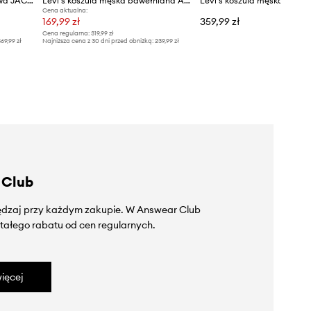
Levi's koszula męska jeansowa JACKSON WORKER
Levi's koszula męska bawełniana AUTHENTIC BUTTON DOWN
Cena aktualna:
169,99 zł
359,99 zł
Cena regularna:
319,99 zł
69,99 zł
Najniższa cena z 30 dni przed obniżką:
239,99 zł
 Club
zędzaj przy każdym zakupie. W Answear Club
tałego rabatu od cen regularnych.
ięcej