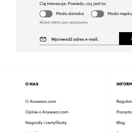
Cię interesuje. Powiedz, czy jest to:
Moda damska
Moda męsk
Wybór oferty jest opcjonalny
O NAS
INFOR
O Answear.com
Regulam
Opinie o Answear.com
Pozosta
Nagrody i certyfikaty
Blog