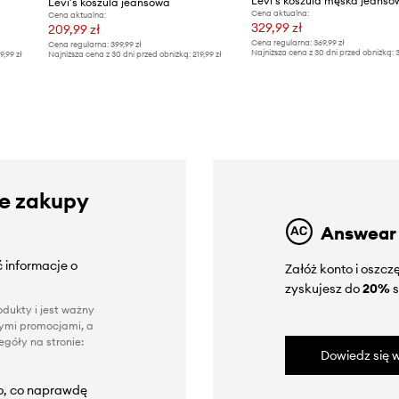
Levi's koszula jeansowa
Cena aktualna:
Cena aktualna:
329,99 zł
209,99 zł
Cena regularna:
369,99 zł
Cena regularna:
399,99 zł
Najniższa cena z 30 dni przed obniżką:
3
9,99 zł
Najniższa cena z 30 dni przed obniżką:
219,99 zł
ze zakupy
Answear
 informacje o
Załóż konto i oszc
zyskujesz do
20%
s
dukty i jest ważny
nnymi promocjami, a
góły na stronie:
Dowiedz się w
to, co naprawdę