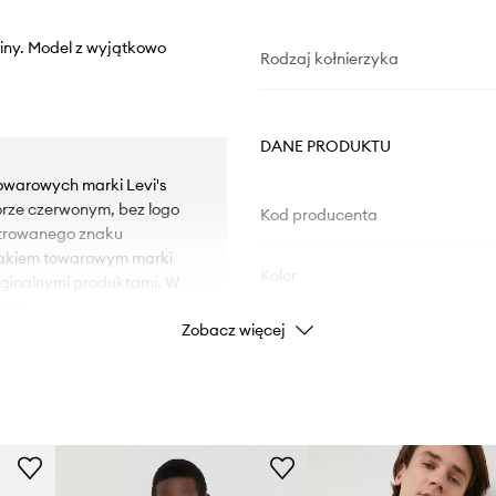
niny. Model z wyjątkowo
Rodzaj kołnierzyka
DANE PRODUKTU
towarowych marki Levi's
orze czerwonym, bez logo
Kod producenta
strowanego znaku
nakiem towarowym marki
Kolor
yginalnymi produktami. W
nta.
Zobacz więcej
Marka
alnie podkreśla sylwetkę,
Producent
owanie.
ID Produktu