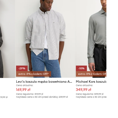
-29%
-10%
extra -5% z kodem: OFF*
extra -5% z kodem: OFF*
Levi's koszula męska bawełniana AUTHENTIC BUTTON DOWN
Michael Kors koszula męsk
Cena aktualna:
Cena aktualna:
169,99 zł
349,99 zł
Cena regularna:
319,99 zł
Cena regularna:
599,99 zł
Najniższa cena z 30 dni przed obniżką:
239,99 zł
Najniższa cena z 30 dni przed obniżką
19,99 zł