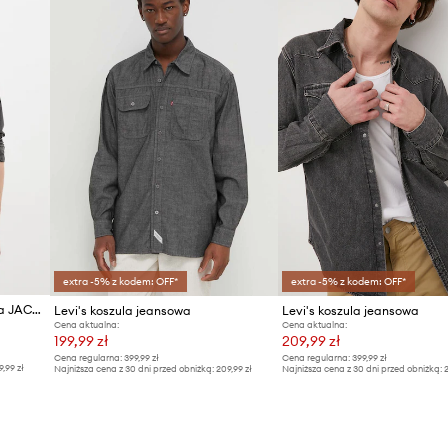
extra -5% z kodem: OFF*
extra -5% z kodem: OFF*
Levi's koszula męska jeansowa JACKSON WORKER
Levi's koszula jeansowa
Levi's koszula jeansowa
Cena aktualna:
Cena aktualna:
199,99 zł
209,99 zł
Cena regularna:
399,99 zł
Cena regularna:
399,99 zł
9,99 zł
Najniższa cena z 30 dni przed obniżką:
209,99 zł
Najniższa cena z 30 dni przed obniżką:
2