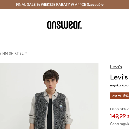
szczędzaj z Answear Club >
FINAL SALE % WIĘKSZE RABATY W APPCE
Dostawa nawet w 24h >
Szczegóły
News
RY HM SHIRT SLIM
Levi's
Levi'
męska kolor
extra -5%
Cena aktua
149,99 
Cena regul