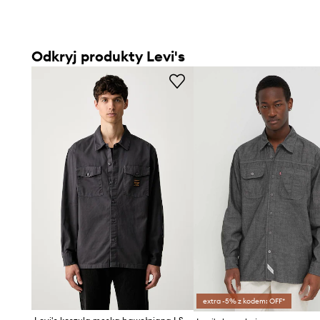
Odkryj produkty Levi's
extra -5% z kodem: OFF*