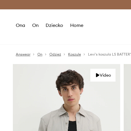
Premium Fashion Benefits >
O
Ona
On
Dziecko
Home
Answear
On
Odzież
Koszule
Levi's koszula LS BATTE
Video