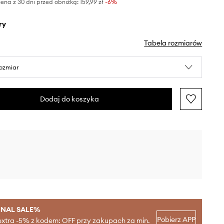
ena z 30 dni przed obniżką:
159,99 zł
 -6%
ry
Tabela rozmiarów
rozmiar
Dodaj do koszyka
INAL SALE%
Pobierz APP
extra -5% z kodem: OFF przy zakupach za min.