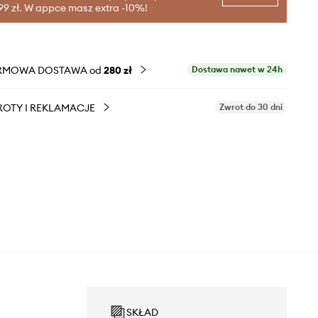
99 zł. W appce masz extra -10%!
RMOWA DOSTAWA od
280 zł
Dostawa nawet w 24h
OTY I REKLAMACJE
Zwrot do 30 dni
SKŁAD