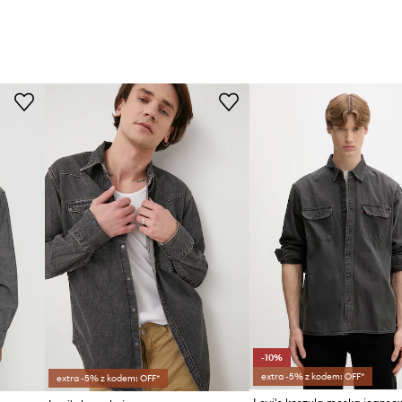
-10%
extra -5% z kodem: OFF*
extra -5% z kodem: OFF*