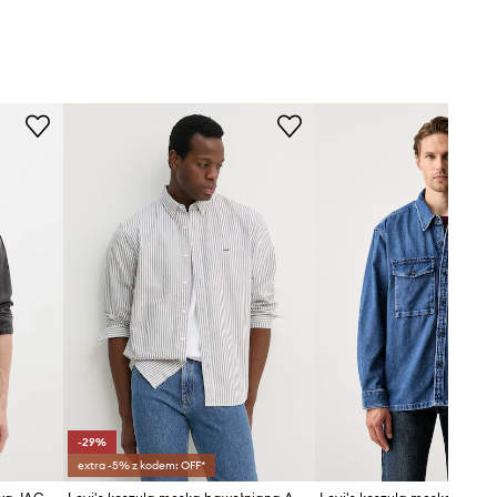
-29%
extra -5% z kodem: OFF*