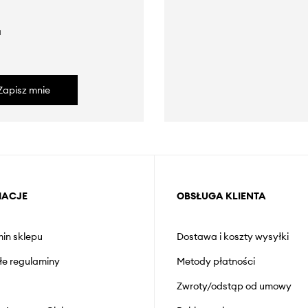
a
Zapisz mnie
MACJE
OBSŁUGA KLIENTA
in sklepu
Dostawa i koszty wysyłki
łe regulaminy
Metody płatności
Zwroty/odstąp od umowy