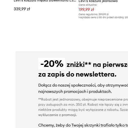
Levi's koszula męska bawełniana LS WORKER - WW x WORKWEAR
Levi's koszula jeansowa
Cena aktualna:
339,99 zł
199,99 zł
Cena regularna:
399,99 zł
Najniższa cena z 30 dni przed obniżką:
20
-20%
zniżki** na pierws
za zapis do newslettera.
Dołącz do naszej społeczności, aby otrzymywać
najnowszych promocjach i produktach.
**Rabat jest jednorazowy, obejmuje nieprzecenione pro
przy zakupach za min. 350 zł. Rabat nie łączy się z i
niektóre produkty mogą być wyłączone z rabatu. Szcze
wykluczenia z promocji
.
Chcemy, żeby do Twojej skrzynki trafiało tylko 