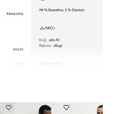
98 % Bawełna, 2 % Elastan
klasyczny
KRÓJ
Krój
:
slim fit
Rękaw
:
długi
86625
szary
WYMIARY
Model ze zdjęcia ma 186 cm
Levi's
wzrostu i ma na sobie rozmiar M.
Rozmiarówka standardowa
Zalecamy wybór rozmiaru, jaki nosisz
zazwyczaj.
Tabela rozmiarów