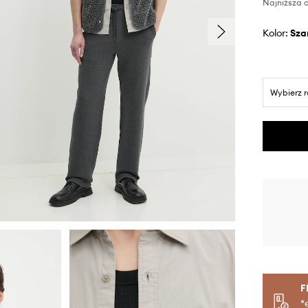
Najniższa c
Kolor:
sza
Wybierz 
F
*