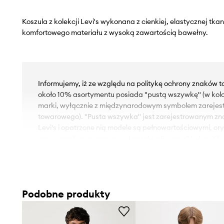
Koszula z kolekcji Levi's wykonana z cienkiej, elastycznej tka
komfortowego materiału z wysoką zawartością bawełny.
Informujemy, iż ze względu na politykę ochrony znaków 
około 10% asortymentu posiada "pustą wszywkę" (w kol
marki, wyłącznie z międzynarodowym symbolem zareje
towarowego). "Pusta wszywka" jest zarejestrowanym z
Levi's i opatrzone nią modele są pełnowartościowymi, or
razie wątpliwości prosimy o kontakt z Biurem Obsługi Klie
- Koszula w fasonie slim jest dopasowana do ciała, natur
zapewniając jednocześnie komfort noszenia.
- Wygodne zapięcie na guziki ułatwia zakładanie i zdejm
Podobne produkty
- Miękki kołnierzyk klasyczny, typu kent.
- Długi rękaw.
- Miękkie mankiety z zapięciem na guzik.