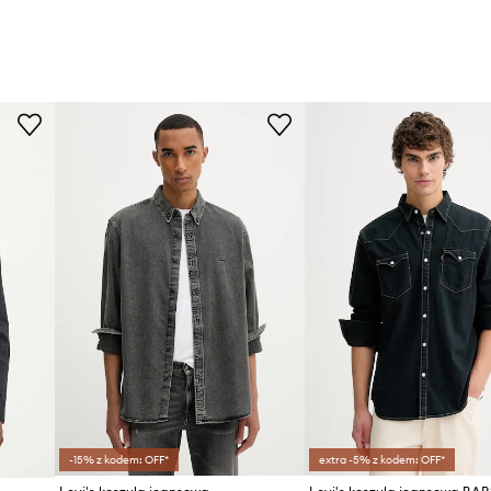
-15% z kodem: OFF*
extra -5% z kodem: OFF*