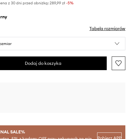
ena z 30 dni przed obniżką:
289,99 zł
 -5%
arny
Tabela rozmiarów
rozmiar
Dodaj do koszyka
INAL SALE%
Pobierz APP
extra -5% z kodem: OFF przy zakupach za min.