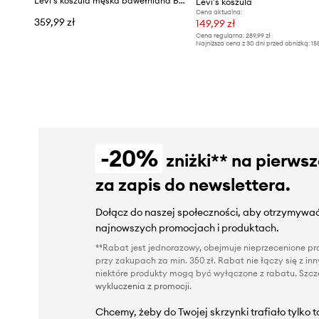
Levi's koszula męska bawełniana BARSTOW WESTERN STANDARD
Levi's koszula
Cena aktualna:
359,99 zł
149,99 zł
Cena regularna:
289,99 zł
Najniższa cena z 30 dni przed obniżką:
15
-20%
zniżki** na pierws
za zapis do newslettera.
Dołącz do naszej społeczności, aby otrzymywać
najnowszych promocjach i produktach.
**Rabat jest jednorazowy, obejmuje nieprzecenione pro
przy zakupach za min. 350 zł. Rabat nie łączy się z i
niektóre produkty mogą być wyłączone z rabatu. Szcze
wykluczenia z promocji
.
Chcemy, żeby do Twojej skrzynki trafiało tylko 