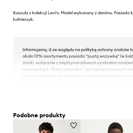
Koszula z kolekcji Levi's. Model wykonany z denimu. Posiada 
kołnierzyk.
Informujemy, iż ze względu na politykę ochrony znaków 
około 10% asortymentu posiada "pustą wszywkę" (w kol
marki, wyłącznie z międzynarodowym symbolem zareje
towarowego). "Pusta wszywka" jest zarejestrowanym z
Levi's i opatrzone nią modele są pełnowartościowymi, or
razie wątpliwości prosimy o kontakt z Biurem Obsługi Klie
- Fason regular.
- Długi rękaw.
- Rękawy z zapinanymi mankietami.
Podobne produkty
- Lekko usztywniony kołnierzyk klasyczny, typu kent.
- Zapięcie na zatrzaski.
- Kieszonki na piersi.