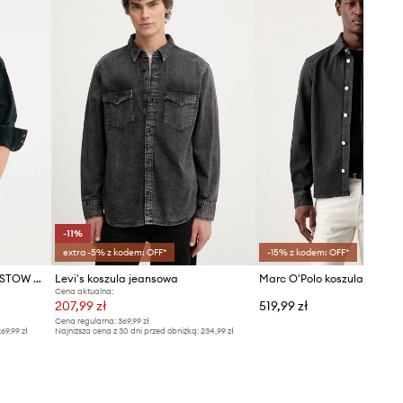
-11%
extra -5% z kodem: OFF*
-15% z kodem: OFF*
Levi's koszula jeansowa BARSTOW WESTERN STANDARD
Levi's koszula jeansowa
Cena aktualna:
207,99 zł
519,99 zł
Cena regularna:
369,99 zł
69,99 zł
Najniższa cena z 30 dni przed obniżką:
234,99 zł