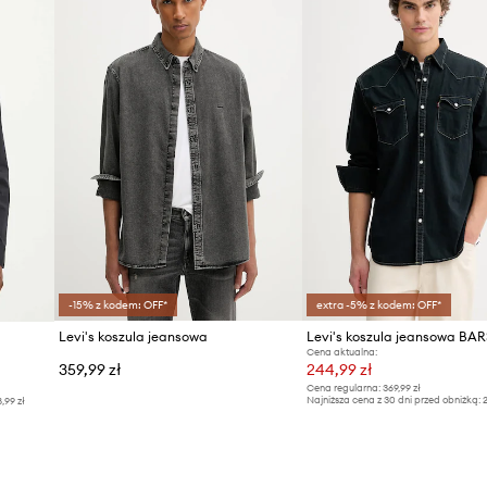
ID Produktu
-15% z kodem: OFF*
extra -5% z kodem: OFF*
Levi's koszula jeansowa
Cena aktualna:
359,99 zł
244,99 zł
Cena regularna:
369,99 zł
Najniższa cena z 30 dni przed obniżką:
2
8,99 zł