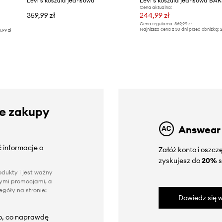
Levi's koszula jeansowa
Cena aktualna:
359,99 zł
244,99 zł
Cena regularna:
369,99 zł
Najniższa cena z 30 dni przed obniżką:
2
8,99 zł
ze zakupy
Answear
 informacje o
Załóż konto i oszc
zyskujesz do
20%
s
dukty i jest ważny
nnymi promocjami, a
góły na stronie:
Dowiedz się w
to, co naprawdę