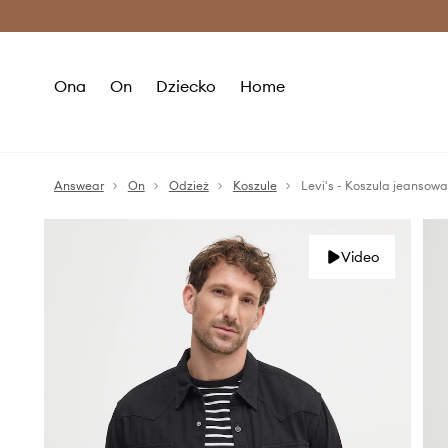
Premium Fashion Benefits >
O
Ona
On
Dziecko
Home
Answear
On
Odzież
Koszule
Levi's - Koszula jeansowa
Video