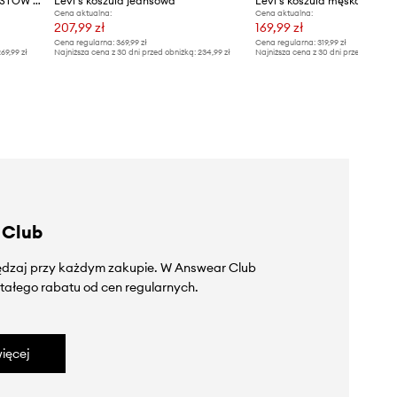
Levi's koszula jeansowa BARSTOW WESTERN STANDARD
Levi's koszula jeansowa
Cena aktualna:
Cena aktualna:
207,99 zł
169,99 zł
Cena regularna:
369,99 zł
Cena regularna:
319,99 zł
69,99 zł
Najniższa cena z 30 dni przed obniżką:
234,99 zł
Najniższa cena z 30 dni przed obniżką
 Club
zędzaj przy każdym zakupie. W Answear Club
tałego rabatu od cen regularnych.
ięcej