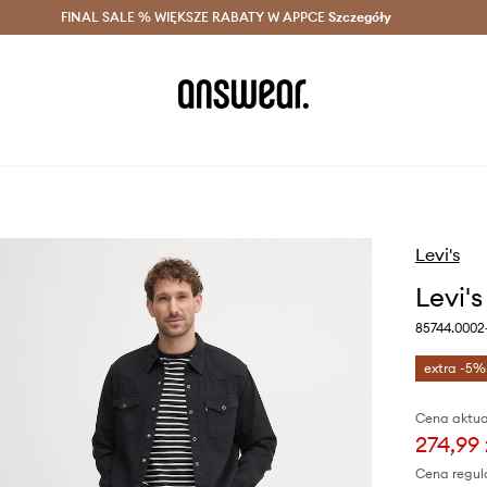
szczędzaj z Answear Club >
FINAL SALE % WIĘKSZE RABATY W APPCE
Dostawa nawet w 24h >
Szczegóły
News
Levi's
Levi'
85744.0002
extra -5%
Cena aktua
274,99 
Cena regul