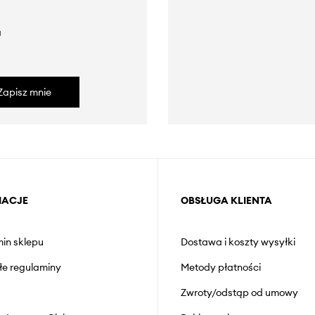
a
Zapisz mnie
MACJE
OBSŁUGA KLIENTA
in sklepu
Dostawa i koszty wysyłki
łe regulaminy
Metody płatności
Zwroty/odstąp od umowy