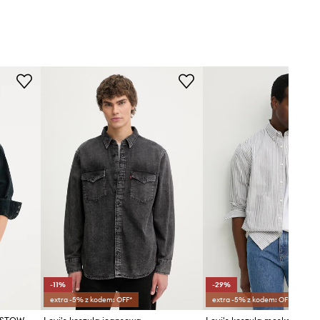
-11%
-29%
extra -5% z kodem: OFF*
extra -5% z kodem: OFF*