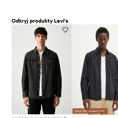
Odkryj produkty Levi's
extra -5% z kodem: OFF*