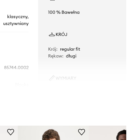
100 % Bawełna
klasyczny,
usztywniany
KRÓJ
Krój
:
regular fit
Rękaw
:
długi
85744.0002
WYMIARY
Blacks
Rozmiarówka standardowa
Zalecamy wybór rozmiaru, jaki nosisz
czarny
zazwyczaj.
Tabela rozmiarów
Levi's