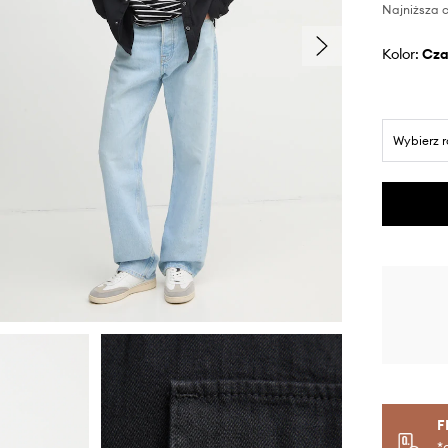
Najniższa c
Kolor:
cz
Wybierz 
F
*