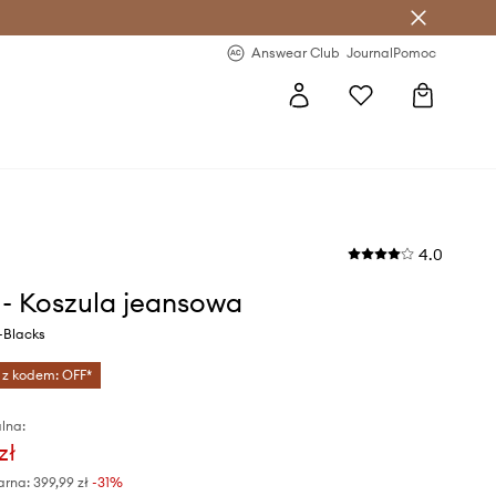
letter >
Regularne nowości >
Answear Club
Journal
Pomoc
4.0
s - Koszula jeansowa
-Blacks
 z kodem: OFF*
lna:
zł
arna:
399,99 zł
-31%