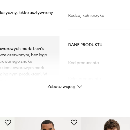
klasyczny, lekko usztywniony
Rodzaj kołnierzyka
DANE PRODUKTU
towarowych marki Levi's
orze czerwonym, bez logo
strowanego znaku
Kod producenta
nakiem towarowym marki
yginalnymi produktami. W
Kolor producenta
nta.
Zobacz więcej
Kolor
Marka
Producent