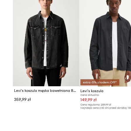
extra -5% z kodem: OFF*
Levi's koszula męska bawełniana BARSTOW WESTERN STANDARD
Levi's koszula
Cena aktualna:
359,99 zł
149,99 zł
Cena regularna:
289,99 zł
Najniższa cena z 30 dni przed obniżką:
15