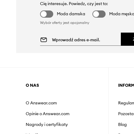
Cię interesuje. Powiedz, czy jest to:
Moda damska
Moda męsk
Wybór oferty jest opcjonalny
O NAS
INFOR
O Answear.com
Regulam
Opinie o Answear.com
Pozosta
Nagrody i certyfikaty
Blog