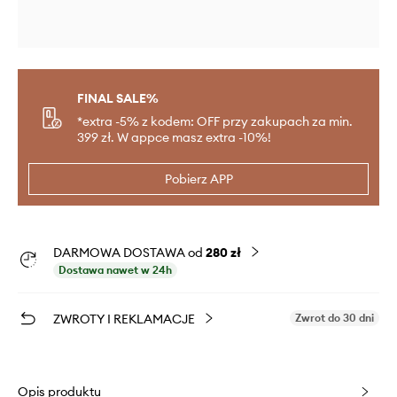
FINAL SALE%
*extra -5% z kodem: OFF przy zakupach za min.
399 zł. W appce masz extra -10%!
Pobierz APP
DARMOWA DOSTAWA od
280 zł
Dostawa nawet w 24h
ZWROTY I REKLAMACJE
Zwrot do 30 dni
Opis produktu