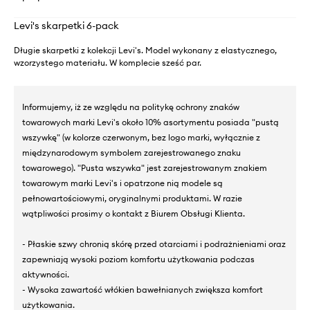
Levi's skarpetki 6-pack
Długie skarpetki z kolekcji Levi's. Model wykonany z elastycznego,
wzorzystego materiału. W komplecie sześć par.
Informujemy, iż ze względu na politykę ochrony znaków
towarowych marki Levi's około 10% asortymentu posiada "pustą
wszywkę" (w kolorze czerwonym, bez logo marki, wyłącznie z
międzynarodowym symbolem zarejestrowanego znaku
towarowego). "Pusta wszywka" jest zarejestrowanym znakiem
towarowym marki Levi's i opatrzone nią modele są
pełnowartościowymi, oryginalnymi produktami. W razie
wątpliwości prosimy o kontakt z Biurem Obsługi Klienta.
- Płaskie szwy chronią skórę przed otarciami i podrażnieniami oraz
zapewniają wysoki poziom komfortu użytkowania podczas
aktywności.
- Wysoka zawartość włókien bawełnianych zwiększa komfort
użytkowania.