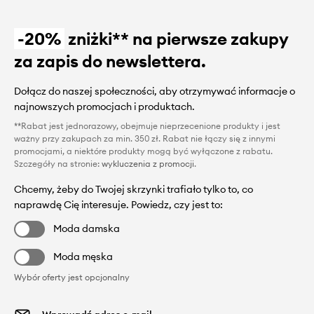
-20%
zniżki** na pierwsze zakupy
za zapis do newslettera.
Dołącz do naszej społeczności, aby otrzymywać informacje o
najnowszych promocjach i produktach.
**Rabat jest jednorazowy, obejmuje nieprzecenione produkty i jest
ważny przy zakupach za min. 350 zł. Rabat nie łączy się z innymi
promocjami, a niektóre produkty mogą być wyłączone z rabatu.
Szczegóły na stronie:
wykluczenia z promocji
.
Chcemy, żeby do Twojej skrzynki trafiało tylko to, co
naprawdę Cię interesuje. Powiedz, czy jest to:
Moda damska
Moda męska
Wybór oferty jest opcjonalny