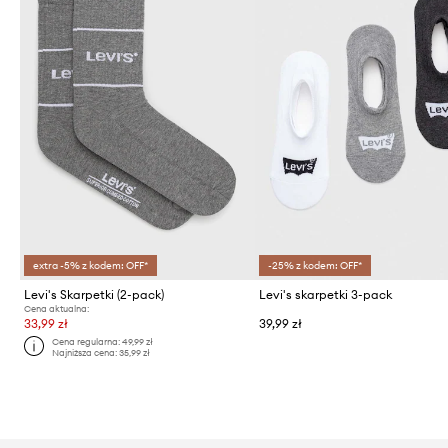
extra -5% z kodem: OFF*
-25% z kodem: OFF*
Levi's Skarpetki (2-pack)
Levi's skarpetki 3-pack
Cena aktualna:
33,99 zł
39,99 zł
Cena regularna:
49,99 zł
Najniższa cena:
35,99 zł