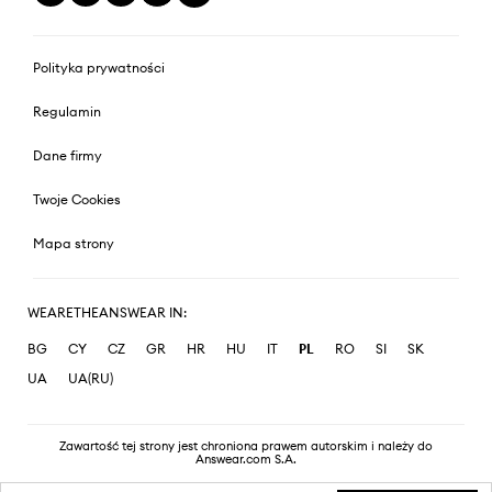
Polityka prywatności
Regulamin
Dane firmy
Twoje Cookies
Mapa strony
WEARETHEANSWEAR IN:
BG
CY
CZ
GR
HR
HU
IT
PL
RO
SI
SK
UA
UA(RU)
Zawartość tej strony jest chroniona prawem autorskim i należy do
Answear.com S.A.