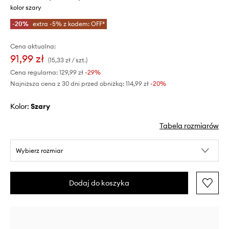
kolor szary
-20%
extra -5% z kodem: OFF*
Cena aktualna:
91,99 zł
(15,33 zł / szt.)
Cena regularna:
129,99 zł
-29%
Najniższa cena z 30 dni przed obniżką:
114,99 zł
 -20%
Kolor:
szary
Tabela rozmiarów
Wybierz rozmiar
Dodaj do koszyka