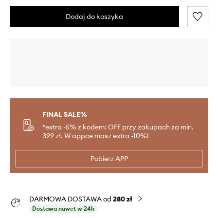
Dodaj do koszyka
FINAL SALE%
*extra -5% z kodem: OFF przy zakupach za min.
399 zł. W appce masz extra -10%!
Pobierz APP
DARMOWA DOSTAWA od
280 zł
Dostawa nawet w 24h