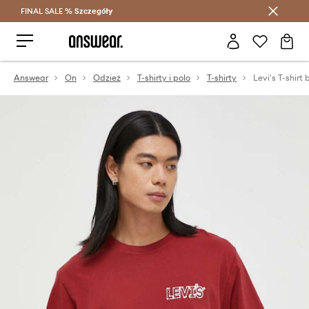
FINAL SALE %
Szczegóły
Oszczędzaj z Answear Club >
Answear
On
Odzież
T-shirty i polo
T-shirty