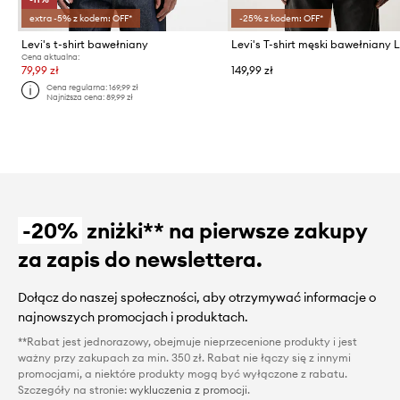
extra -5% z kodem: OFF*
-25% z kodem: OFF*
Levi's t-shirt bawełniany
Cena aktualna:
79,99 zł
149,99 zł
Cena regularna:
169,99 zł
Najniższa cena:
89,99 zł
-20%
zniżki** na pierwsze zakupy
za zapis do newslettera.
Dołącz do naszej społeczności, aby otrzymywać informacje o
najnowszych promocjach i produktach.
**Rabat jest jednorazowy, obejmuje nieprzecenione produkty i jest
ważny przy zakupach za min. 350 zł. Rabat nie łączy się z innymi
promocjami, a niektóre produkty mogą być wyłączone z rabatu.
Szczegóły na stronie:
wykluczenia z promocji
.