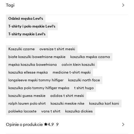
Tagi
Odzież męska Levi's
T-shirty i polo męskie Levi's
T-shirty męskie Levi's
Koszulki czarne
oversize t shirt meski
białe koszulki bawełniane męskie
koszulka męska czarna
męska koszulka bawełniana
calvin klein koszulki
koszulka ellesse męska
medicine t-shirt męski
longsleeve męski tommy hilfiger
koszulki north face
koszulka polo tommy hilfiger męska
t shirt hugo
koszulki guess meskie
adidas t shirt meski
ralph lauren polo shirt
koszulki meskie nike
koszulka karl kani
polówka lacoste
vans t shirt
koszulka dickies
Opinie o produkcie
4.9
9