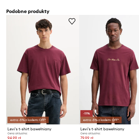
Podobne produkty
-11%
extra -5% z kodem: OFF*
extra -5% z kodem: OFF*
Levi's t-shirt bawełniany
Levi's t-shirt bawełniany
Cena aktualna:
Cena aktualna:
94,99 zł
79,99 zł