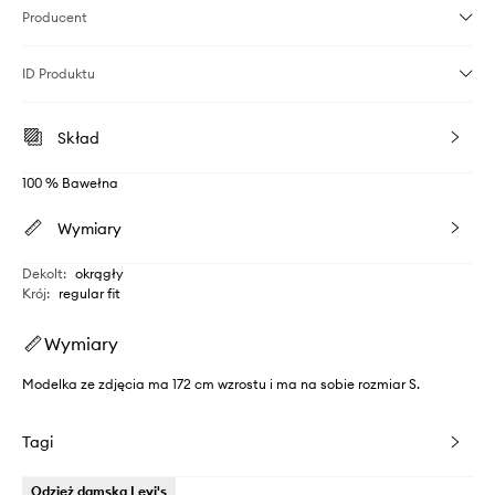
Producent
ID Produktu
Skład
100 % Bawełna
Wymiary
Dekolt
:
okrągły
Krój
:
regular fit
Wymiary
Modelka ze zdjęcia ma 172 cm wzrostu i ma na sobie rozmiar S.
Tagi
Odzież damska Levi's