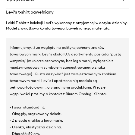
Levi's t-shirt bawełniany
Lekki T-shirt z kolekcji Levi's wykonany z przyjemnej w dotyku dzianiny.
Model z wyjątkowo komfortowego, bawełnianego materiału.
Informujemy, iż ze względu na politykę ochrony znaków
towarowych marki Levi's około 10% asortymentu posiada "pustą
wszywkę" (w kolorze czerwonym, bez logo marki, wyłącznie z
międzynarodowym symbolem zarejestrowanego znaku
towarowego). "Pusta wszywka" jest zarejestrowanym znakiem
towarowym marki Levi's i opatrzone nią modele są
pełnowartościowymi, oryginalnymi produktami. W razie
wątpliwości prosimy o kontakt z Biurem Obsługi Klienta.
- Fason standard fit.
- Okrągły, prążkowany dekolt.
- Z przodu grafika z logo marki.
- Cienka, elastyczna dzianina.
- Długość: 59 cm.