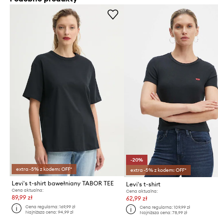
-20%
extra -5% z kodem: OFF*
extra -5% z kodem: OFF*
Levi's t-shirt bawełniany TABOR TEE
Levi's t-shirt
Cena aktualna:
Cena aktualna:
89,99 zł
62,99 zł
Cena regularna:
169,99 zł
Cena regularna:
109,99 zł
Najniższa cena:
94,99 zł
Najniższa cena:
78,99 zł