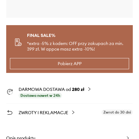
FINAL SALE%
*extra -5% z kodem: OFF przy zakupach za min.
399 zł. W appce masz extra -10%!
Pobierz APP
DARMOWA DOSTAWA od
280 zł
Dostawa nawet w 24h
ZWROTY I REKLAMACJE
Zwrot do 30 dni
Opis produktu