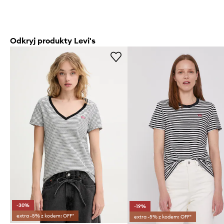
Odkryj produkty Levi's
-30%
-19%
extra -5% z kodem: OFF*
extra -5% z kodem: OFF*