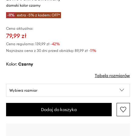
damski kolor czarny
-11%
extra -5% z kodem: OFF*
Cena aktualna:
79,99 zł
Cena regularna:
139,99 zł
-42%
Najniższa cena z 30 dni przed obniżką:
89,99 zł
 -11%
Kolor:
czarny
Tabela rozmiarów
Wybierz rozmiar
Dodaj do koszyka