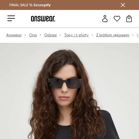
FINAL SALE %
Szczegóły
Oszczędzaj z Answear Club >
Answear
Ona
Odzież
Topy i t-shirty
Z krótkim rękawem
L