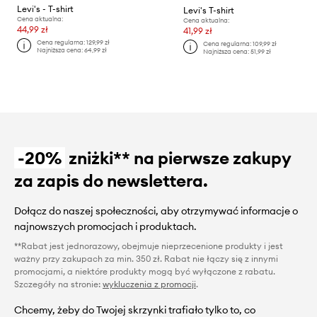
Levi's - T-shirt
Levi's T-shirt
Cena aktualna:
Cena aktualna:
44,99 zł
41,99 zł
Cena regularna:
129,99 zł
Cena regularna:
109,99 zł
Najniższa cena:
64,99 zł
Najniższa cena:
51,99 zł
-20%
zniżki** na pierwsze zakupy
za zapis do newslettera.
Dołącz do naszej społeczności, aby otrzymywać informacje o
najnowszych promocjach i produktach.
**Rabat jest jednorazowy, obejmuje nieprzecenione produkty i jest
ważny przy zakupach za min. 350 zł. Rabat nie łączy się z innymi
promocjami, a niektóre produkty mogą być wyłączone z rabatu.
Szczegóły na stronie:
wykluczenia z promocji
.
Chcemy, żeby do Twojej skrzynki trafiało tylko to, co