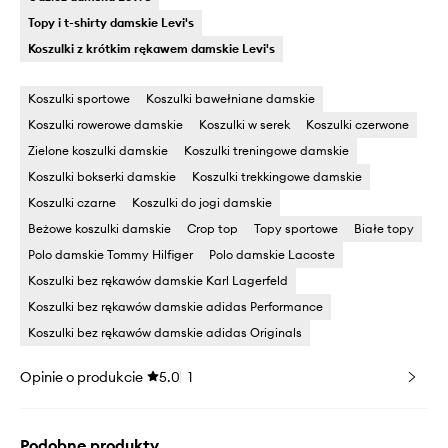
Topy i t-shirty damskie Levi's
Koszulki z krótkim rękawem damskie Levi's
Koszulki sportowe
Koszulki bawełniane damskie
Koszulki rowerowe damskie
Koszulki w serek
Koszulki czerwone
Zielone koszulki damskie
Koszulki treningowe damskie
Koszulki bokserki damskie
Koszulki trekkingowe damskie
Koszulki czarne
Koszulki do jogi damskie
Beżowe koszulki damskie
Crop top
Topy sportowe
Białe topy
Polo damskie Tommy Hilfiger
Polo damskie Lacoste
Koszulki bez rękawów damskie Karl Lagerfeld
Koszulki bez rękawów damskie adidas Performance
Koszulki bez rękawów damskie adidas Originals
Opinie o produkcie
5.0
1
Podobne produkty