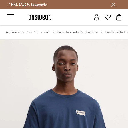
FINAL SALE %
Szczegóły
Oszczędzaj z Answear Club >
Answear
On
Odzież
T-shirty i polo
T-shirty