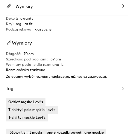
Wymiary
Dekolt
:
okrągły
Krój
:
regular fit
Rodzaj rękawa
:
klasyczny
Wymiary
Długość
:
70 cm
Szerokość pod pachami
:
59 cm
Wymiary podane dla rozmiaru
:
L
Rozmiarówka zaniżona
Zalecamy wybór rozmiaru większego, niż nosisz zazwyczaj.
Tagi
Odzież męska Levi's
T-shirty i polo męskie Levi's
T-shirty męskie Levi's
różowy t shirt męski
białe koszulki bawełniane męskie