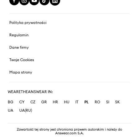
Polityka prywatności
Regulamin
Dane firmy
Twoje Cookies
Mapa strony
WEARETHEANSWEAR IN:
BG
CY
CZ
GR
HR
HU
IT
PL
RO
SI
SK
UA
UA(RU)
Zawartość tej strony jest chroniona prawem autorskim i należy do
Answear.com S.A.