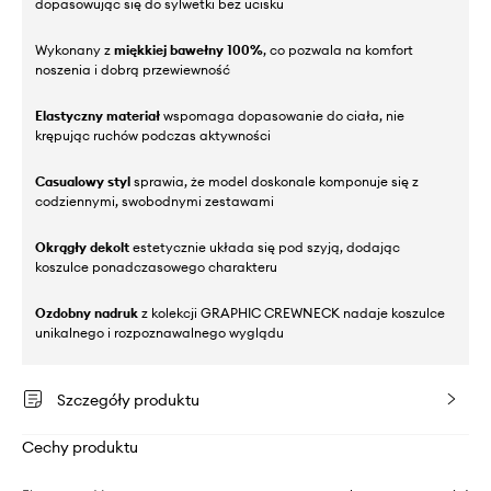
dopasowując się do sylwetki bez ucisku
Wykonany z
miękkiej bawełny 100%
, co pozwala na komfort
noszenia i dobrą przewiewność
Elastyczny materiał
wspomaga dopasowanie do ciała, nie
krępując ruchów podczas aktywności
Casualowy styl
sprawia, że model doskonale komponuje się z
codziennymi, swobodnymi zestawami
Okrągły dekolt
estetycznie układa się pod szyją, dodając
koszulce ponadczasowego charakteru
Ozdobny nadruk
z kolekcji GRAPHIC CREWNECK nadaje koszulce
unikalnego i rozpoznawalnego wyglądu
Szczegóły produktu
Cechy produktu