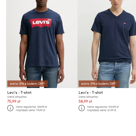
extra -5% z kodem: OFF*
extra -5% z kodem: OFF*
Levi's - T-shirt
Levi's - T-shirt
Cena aktualna:
Cena aktualna:
75,99 zł
58,99 zł
Cena regularna:
129,99 zł
Cena regularna:
109,99 zł
Najniższa cena:
79,99 zł
Najniższa cena:
61,99 zł