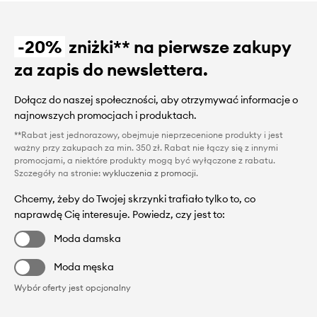
-20%
zniżki** na pierwsze zakupy
za zapis do newslettera.
Dołącz do naszej społeczności, aby otrzymywać informacje o
najnowszych promocjach i produktach.
**Rabat jest jednorazowy, obejmuje nieprzecenione produkty i jest
ważny przy zakupach za min. 350 zł. Rabat nie łączy się z innymi
promocjami, a niektóre produkty mogą być wyłączone z rabatu.
Szczegóły na stronie:
wykluczenia z promocji
.
Chcemy, żeby do Twojej skrzynki trafiało tylko to, co
naprawdę Cię interesuje. Powiedz, czy jest to:
Moda damska
Moda męska
Wybór oferty jest opcjonalny