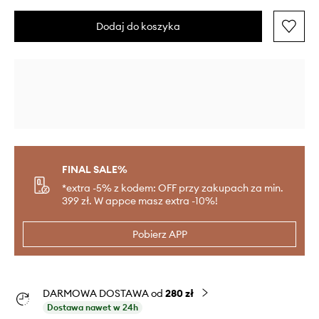
Dodaj do koszyka
FINAL SALE%
*extra -5% z kodem: OFF przy zakupach za min.
399 zł. W appce masz extra -10%!
Pobierz APP
DARMOWA DOSTAWA od
280 zł
Dostawa nawet w 24h