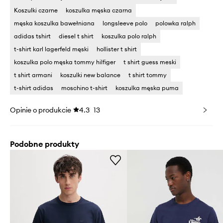
Koszulki czarne
koszulka męska czarna
męska koszulka bawełniana
longsleeve polo
polowka ralph
adidas tshirt
diesel t shirt
koszulka polo ralph
t-shirt karl lagerfeld męski
hollister t shirt
koszulka polo męska tommy hilfiger
t shirt guess meski
t shirt armani
koszulki new balance
t shirt tommy
t-shirt adidas
moschino t-shirt
koszulka męska puma
Opinie o produkcie
4.3
13
Podobne produkty