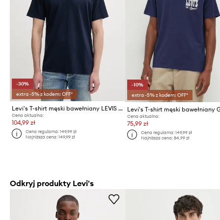
-30%
-10%
extra -5% z kodem: OFF*
extra -5% z kodem: OFF*
Levi's T-shirt męski bawełniany LEVIS ORIGINAL TEE
Cena aktualna:
Cena aktualna:
104,99 zł
75,99 zł
Cena regularna:
149,99 zł
Cena regularna:
149,99 zł
Najniższa cena:
149,99 zł
Najniższa cena:
84,99 zł
Odkryj produkty Levi's