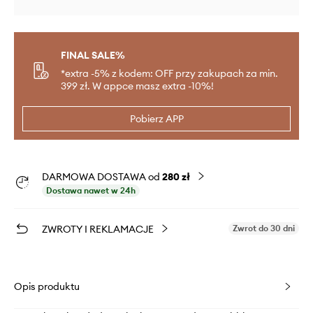
FINAL SALE%
*extra -5% z kodem: OFF przy zakupach za min.
399 zł. W appce masz extra -10%!
Pobierz APP
DARMOWA DOSTAWA od
280 zł
Dostawa nawet w 24h
ZWROTY I REKLAMACJE
Zwrot do 30 dni
Opis produktu