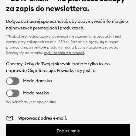
za zapis do newslettera.
Dołącz do naszej społeczności, aby otrzymywać informacje o
najnowszych promocjach i produktach.
**Rabat jest jednorazowy, obejmuje nieprzecenione produkty i jest
ważny przy zakupach za min. 350 zł. Rabat nie łączy się z innymi
promocjami, a niektóre produkty mogą być wyłączone z rabatu.
Szczegóły na stronie:
wykluczenia z promocji
.
Chcemy, żeby do Twojej skrzynki trafiało tylko to, co
naprawdę Cię interesuje. Powiedz, czy jest to:
Moda damska
Moda męska
Wybór oferty jest opcjonalny
Zapisz mnie