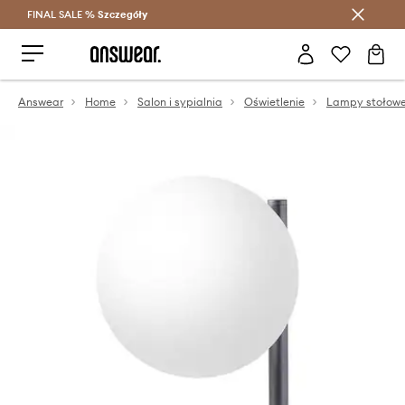
FINAL SALE %
Szczegóły
Oszczędzaj z Answear Club >
Answear
Home
Salon i sypialnia
Oświetlenie
Lampy stołow