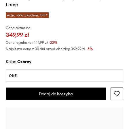
Lamp
extra -5% z kodem: OFF*
Cena aktualna:
349,99 zł
Cena regularna:
449,99 zł
-22%
Najniższa cena z 30 dni przed obniżką:
369,99 zł
 -5%
Kolor:
czarny
ONE
Dodaj do koszyka