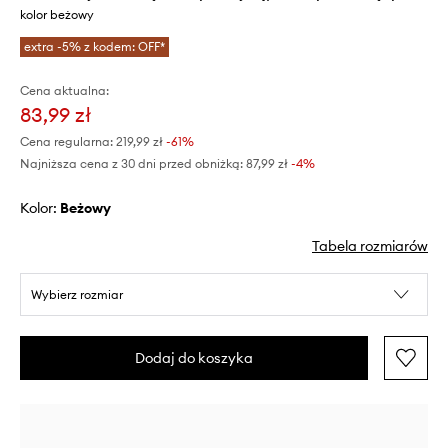
kolor beżowy
extra -5% z kodem: OFF*
Cena aktualna:
83,99 zł
Cena regularna:
219,99 zł
-61%
Najniższa cena z 30 dni przed obniżką:
87,99 zł
 -4%
Kolor:
beżowy
Tabela rozmiarów
Wybierz rozmiar
Dodaj do koszyka