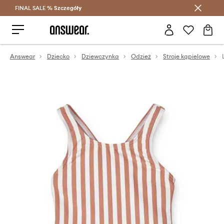
FINAL SALE %
Szczegóły
Oszczędzaj z Answear Club >
Answear
Dziecko
Dziewczynka
Odzież
Stroje kąpielowe