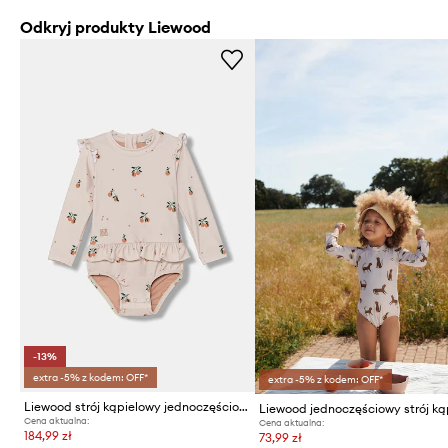
Odkryj produkty Liewood
-13%
extra -5% z kodem: OFF*
extra -5% z kodem: OFF*
Liewood strój kąpielowy jednoczęściowy niemowlęcy Sille Baby Printed Swimsuit
Cena aktualna:
Cena aktualna:
184,99 zł
73,99 zł