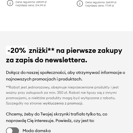
Cena regularna:
239,99 zł
Cena regularna:
269,99 zł
Najniższa cena:
214,99 zł
Najniższa cena:
77,99 zł
-20%
zniżki** na pierwsze zakupy
za zapis do newslettera.
Dołącz do naszej społeczności, aby otrzymywać informacje o
najnowszych promocjach i produktach.
**Rabat jest jednorazowy, obejmuje nieprzecenione produkty i jest
ważny przy zakupach za min. 350 zł. Rabat nie łączy się z innymi
promocjami, a niektóre produkty mogą być wyłączone z rabatu.
Szczegóły na stronie:
wykluczenia z promocji
.
Chcemy, żeby do Twojej skrzynki trafiało tylko to, co
naprawdę Cię interesuje. Powiedz, czy jest to:
Moda damska