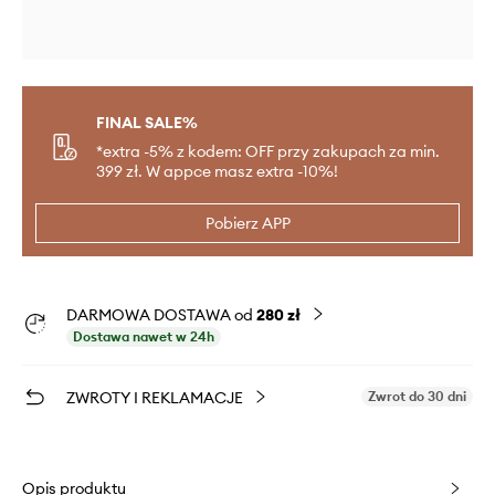
FINAL SALE%
*extra -5% z kodem: OFF przy zakupach za min.
399 zł. W appce masz extra -10%!
Pobierz APP
DARMOWA DOSTAWA od
280 zł
Dostawa nawet w 24h
ZWROTY I REKLAMACJE
Zwrot do 30 dni
Opis produktu