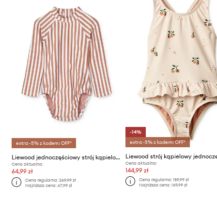
-14%
extra -5% z kodem: OFF*
extra -5% z kodem: OFF*
Liewood jednoczęściowy strój kąpielowy niemowlęcy
Cena aktualna:
Cena aktualna:
144,99 zł
64,99 zł
Cena regularna:
189,99 zł
Cena regularna:
269,99 zł
Najniższa cena:
169,99 zł
Najniższa cena:
67,99 zł