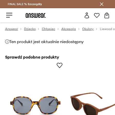
FINAL SALE %
Szczegóły
Oszczędzaj z Answear Club >
Answear
Dziecko
Chłopiec
Akcesoria
Okulary
Ten produkt jest aktualnie niedostępny
Sprawdź podobne produkty