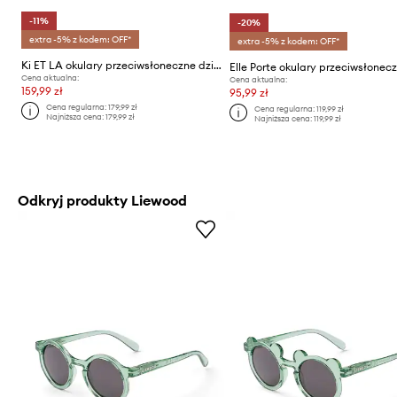
-11%
-20%
extra -5% z kodem: OFF*
extra -5% z kodem: OFF*
Ki ET LA okulary przeciwsłoneczne dziecięce
Cena aktualna:
Cena aktualna:
159,99 zł
95,99 zł
Cena regularna:
179,99 zł
Cena regularna:
119,99 zł
Najniższa cena:
179,99 zł
Najniższa cena:
119,99 zł
Odkryj produkty Liewood