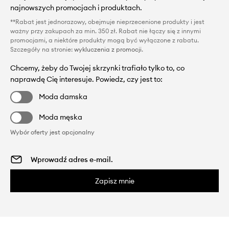
najnowszych promocjach i produktach.
**Rabat jest jednorazowy, obejmuje nieprzecenione produkty i jest
ważny przy zakupach za min. 350 zł. Rabat nie łączy się z innymi
promocjami, a niektóre produkty mogą być wyłączone z rabatu.
Szczegóły na stronie:
wykluczenia z promocji
.
Chcemy, żeby do Twojej skrzynki trafiało tylko to, co
naprawdę Cię interesuje. Powiedz, czy jest to:
Moda damska
Moda męska
Wybór oferty jest opcjonalny
Zapisz mnie