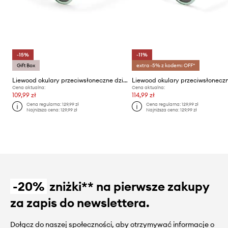
-15%
-11%
Gift Box
extra -5% z kodem: OFF*
Liewood okulary przeciwsłoneczne dziecięce Darla Sunglasses 1-3 Y
Cena aktualna:
Cena aktualna:
109,99 zł
114,99 zł
Cena regularna:
129,99 zł
Cena regularna:
129,99 zł
Najniższa cena:
129,99 zł
Najniższa cena:
129,99 zł
-20%
zniżki** na pierwsze zakupy
za zapis do newslettera.
Dołącz do naszej społeczności, aby otrzymywać informacje o