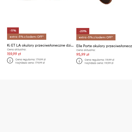
-11%
-20%
extra -5% z kodem: OFF*
extra -5% z kodem: OFF*
Ki ET LA okulary przeciwsłoneczne dziecięce
Cena aktualna:
Cena aktualna:
159,99 zł
95,99 zł
Cena regularna:
179,99 zł
Cena regularna:
119,99 zł
Najniższa cena:
179,99 zł
Najniższa cena:
119,99 zł