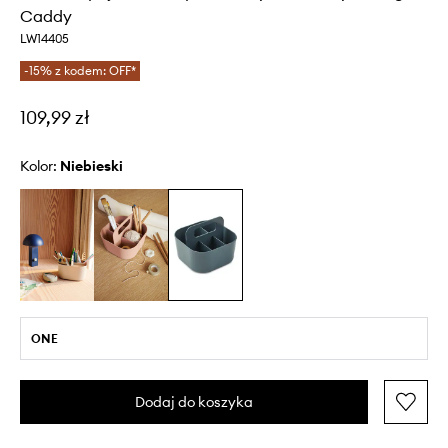
Caddy
LW14405
-15% z kodem: OFF*
109,99 zł
Kolor:
niebieski
ONE
Dodaj do koszyka