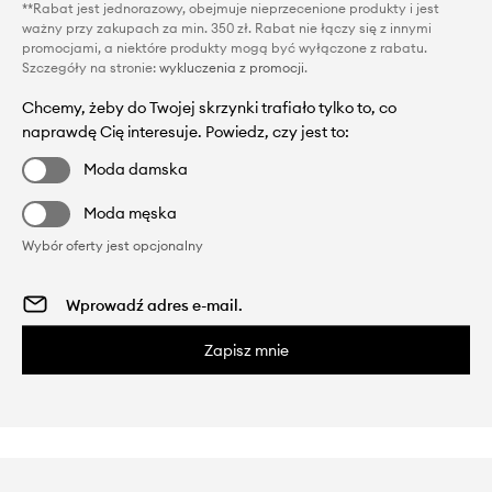
**Rabat jest jednorazowy, obejmuje nieprzecenione produkty i jest
ważny przy zakupach za min. 350 zł. Rabat nie łączy się z innymi
promocjami, a niektóre produkty mogą być wyłączone z rabatu.
Szczegóły na stronie:
wykluczenia z promocji
.
Chcemy, żeby do Twojej skrzynki trafiało tylko to, co
naprawdę Cię interesuje. Powiedz, czy jest to:
Moda damska
Moda męska
Wybór oferty jest opcjonalny
Zapisz mnie