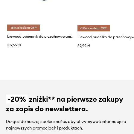
-15% z kodem: OFF*
-15% z kodem: OFF*
Liewood pojemnik do przechowywania Weston Storage Box L
139,99 zł
59,99 zł
-20%
zniżki** na pierwsze zakupy
za zapis do newslettera.
Dołącz do naszej społeczności, aby otrzymywać informacje o
najnowszych promocjach i produktach.