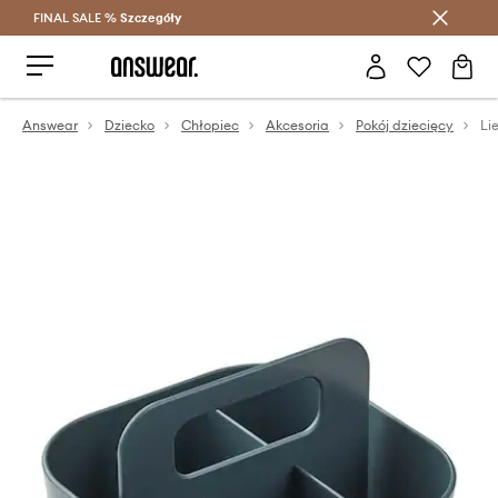
FINAL SALE %
Szczegóły
Oszczędzaj z Answear Club >
Answear
Dziecko
Chłopiec
Akcesoria
Pokój dziecięcy