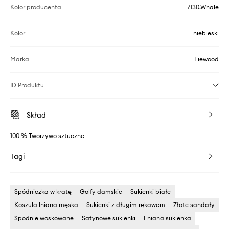
Kolor producenta
7130.Whale
Kolor
niebieski
Marka
Liewood
ID Produktu
Skład
100 % Tworzywo sztuczne
Tagi
Spódniczka w kratę
Golfy damskie
Sukienki białe
Koszula lniana męska
Sukienki z długim rękawem
Złote sandały
Spodnie woskowane
Satynowe sukienki
Lniana sukienka