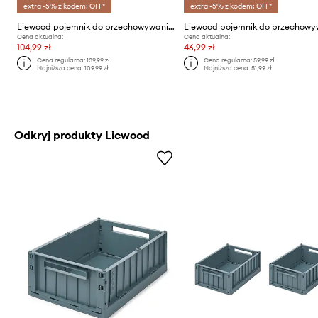
extra -5% z kodem: OFF*
extra -5% z kodem: OFF*
Liewood pojemnik do przechowywania Elijah Storage Box w. Lid
Cena aktualna:
Cena aktualna:
104,99 zł
46,99 zł
Cena regularna:
139,99 zł
Cena regularna:
59,99 zł
Najniższa cena:
109,99 zł
Najniższa cena:
51,99 zł
Odkryj produkty Liewood