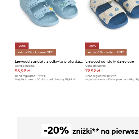
-20%
-20%
extra -5% z kodem: OFF*
extra -5% z kodem: OFF*
Liewood sandały z odkrytą piętą dziecięce Lilo Sandals with Charms
Liewood sandały dziecięce
Cena aktualna:
Cena aktualna:
95,99 zł
79,99 zł
Cena regularna:
119,99 zł
Cena regularna:
119,99 zł
Najniższa cena z 30 dni przed obniżką:
119,99 zł
Najniższa cena z 30 dni przed obniżką:
99
-20%
zniżki** na pierws