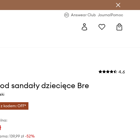
letter >
Regularne nowości >
Answear Club
Journal
Pomoc
4.6
od sandały dziecięce Bre
ski
 z kodem: OFF*
lna:
ł
arna:
139,99 zł
-52%