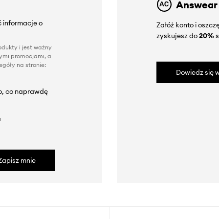
Answear
 informacje o
Załóż konto i oszc
zyskujesz do
20%
s
dukty i jest ważny
nnymi promocjami, a
góły na stronie:
Dowiedz się w
to, co naprawdę
a
Zapisz mnie