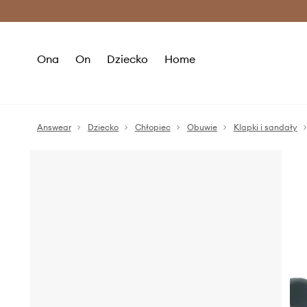
Premium Fashion Benefits >
O
Ona
On
Dziecko
Home
Answear
Dziecko
Chłopiec
Obuwie
Klapki i sandały