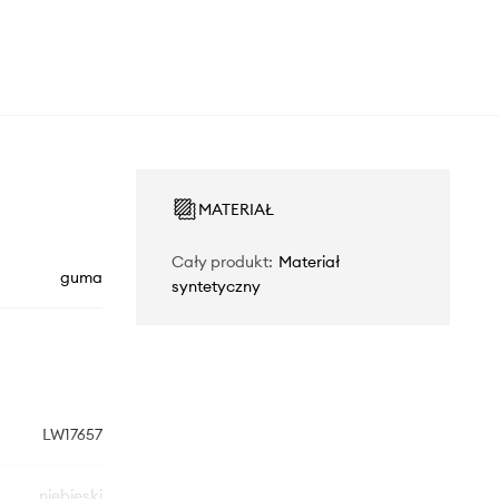
MATERIAŁ
Cały produkt
:
Materiał
guma
syntetyczny
LW17657
niebieski