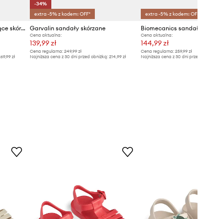
-34%
extra -5% z kodem: OFF*
extra -5% z kodem: OFF*
Biomecanics sandały dziecięce skórzane
Garvalin sandały skórzane
Cena aktualna:
Cena aktualna:
139,99 zł
144,99 zł
Cena regularna:
249,99 zł
Cena regularna:
259,99 zł
69,99 zł
Najniższa cena z 30 dni przed obniżką:
214,99 zł
Najniższa cena z 30 dni przed obniżką