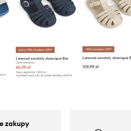
-15% z kodem: OFF*
extra -5% z kodem: OFF*
Liewood sandały dziecięce Bre
Cena aktualna:
109,99 zł
65,99 zł
Cena regularna:
139,99 zł
,99 zł
Najniższa cena z 30 dni przed obniżką:
69,99 zł
ze zakupy