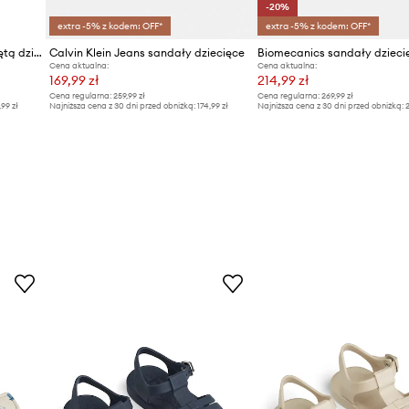
-20%
extra -5% z kodem: OFF*
extra -5% z kodem: OFF*
Liewood sandały z odkrytą piętą dziecięce Lilo Sandals with Charms
Calvin Klein Jeans sandały dziecięce
Cena aktualna:
Cena aktualna:
169,99 zł
214,99 zł
Cena regularna:
259,99 zł
Cena regularna:
269,99 zł
,99 zł
Najniższa cena z 30 dni przed obniżką:
174,99 zł
Najniższa cena z 30 dni przed obniżką:
2