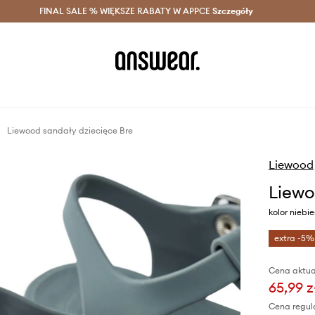
szczędzaj z Answear Club >
FINAL SALE % WIĘKSZE RABATY W APPCE
Dostawa nawet w 24h >
Szczegóły
News
Liewood sandały dziecięce Bre
Liewood
Liewo
kolor niebie
extra -5%
Cena aktua
65,99 z
Cena regul