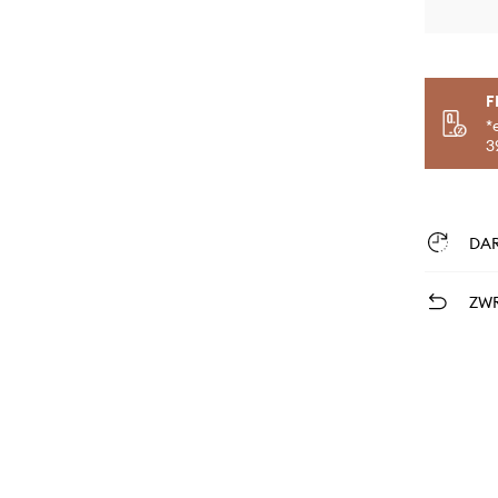
F
*
3
DA
ZWR