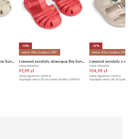
-10%
-12%
extra -5% z kodem: OFF*
extra -5% z kodem: OFF*
Liewood sandały dziecięce Bre Sandals
Liewood sandały dziecięce Bre Sandals
Cena aktualna:
Cena aktualna:
97,99 zł
104,99 zł
Cena regularna:
109,99 zł
Cena regularna:
119,99 zł
Najniższa cena z 30 dni przed obniżką:
109,99 zł
Najniższa cena z 30 dni przed obniżką