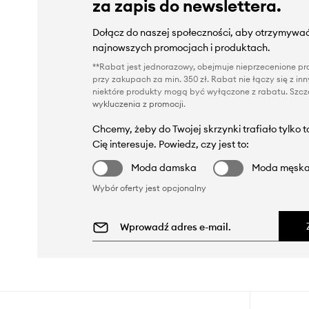
za zapis do newslettera.
Dołącz do naszej społeczności, aby otrzymywać
najnowszych promocjach i produktach.
**Rabat jest jednorazowy, obejmuje nieprzecenione pro
przy zakupach za min. 350 zł. Rabat nie łączy się z i
niektóre produkty mogą być wyłączone z rabatu. Szcze
wykluczenia z promocji
.
Chcemy, żeby do Twojej skrzynki trafiało tylko 
Cię interesuje. Powiedz, czy jest to:
Moda damska
Moda męsk
Wybór oferty jest opcjonalny