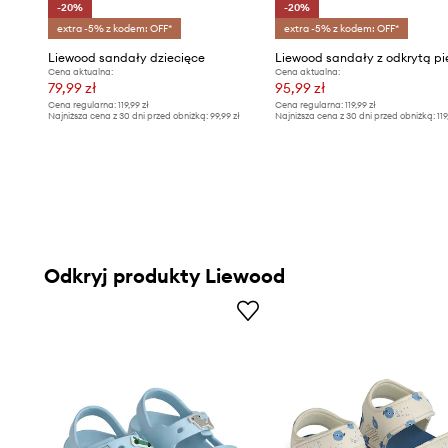
-20%
-20%
extra -5% z kodem: OFF*
extra -5% z kodem: OFF*
Liewood sandały dziecięce
Cena aktualna:
Cena aktualna:
79,99 zł
95,99 zł
Cena regularna:
119,99 zł
Cena regularna:
119,99 zł
Najniższa cena z 30 dni przed obniżką:
99,99 zł
Najniższa cena z 30 dni przed obniżką:
119
Odkryj produkty Liewood