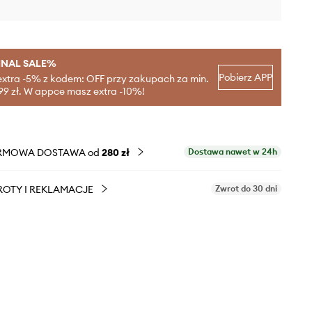
INAL SALE%
Pobierz APP
extra -5% z kodem: OFF przy zakupach za min.
99 zł. W appce masz extra -10%!
RMOWA DOSTAWA od
280 zł
Dostawa nawet w 24h
OTY I REKLAMACJE
Zwrot do 30 dni