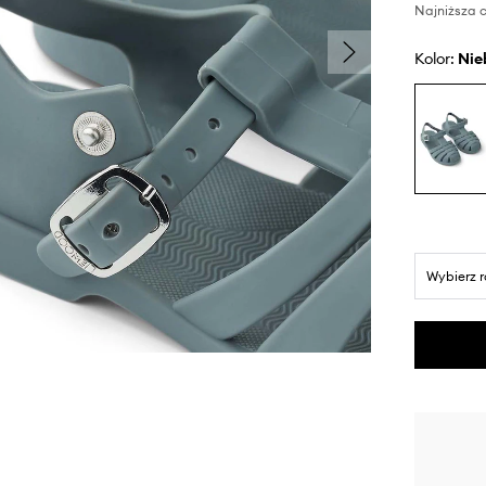
Najniższa c
Kolor:
ni
Wybierz 