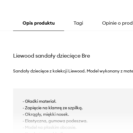
Opis produktu
Tagi
Opinie o prod
Liewood sandały dziecięce Bre
Sandały dziecięce z kolekcji Liewood. Model wykonany z mate
- Gładki materiał.
- Zapięcie na klamrę ze szpilką.
- Okrągły, miękki nosek.
- Elastyczna, gumowa podeszwa.
- Model na płaskim obcasie.