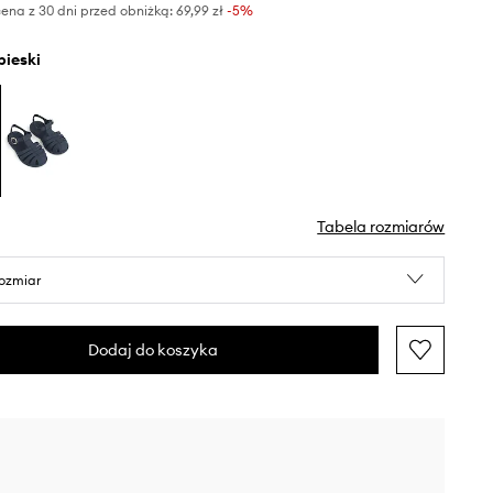
ena z 30 dni przed obniżką:
69,99 zł
 -5%
ebieski
Tabela rozmiarów
rozmiar
Dodaj do koszyka