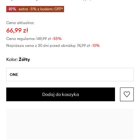
-10%
extra -5% z kodem: OFF*
Cena aktualna:
66,99 zł
Cena regularna:
149,99 zł
-55%
Najniższa cena z 30 dni przed obniżką:
74,99 zł
 -10%
Kolor:
żółty
ONE
Dodaj do koszyka