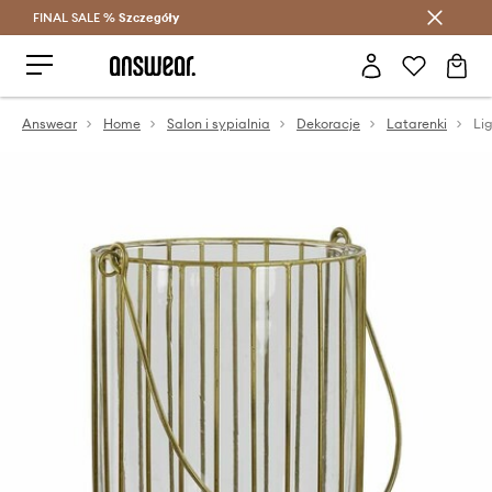
FINAL SALE %
Szczegóły
Oszczędzaj z Answear Club >
Answear
Home
Salon i sypialnia
Dekoracje
Latarenki