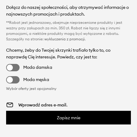
Dołącz do naszej społeczności, aby otrzymywać informacje o
najnowszych promocjach i produktach.
**Rabat jest jednorazowy, obejmuje nieprzecenione produkty i jest
ważny przy zakupach za min. 350 zł. Rabat nie łączy się z innymi
promocjami, a niektóre produkty mogą być wyłączone z rabatu.
Szczegóły na stronie:
wykluczenia z promocji
.
Chcemy, żeby do Twojej skrzynki trafiało tylko to, co
naprawdę Cię interesuje. Powiedz, czy jest to:
Moda damska
Moda męska
Wybór oferty jest opcjonalny
Zapisz mnie