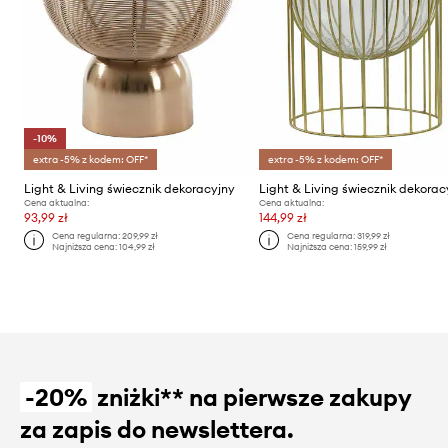
-10%
extra -5% z kodem: OFF*
extra -5% z kodem: OFF*
Light & Living świecznik dekoracyjny
Light & Living świecznik dekorac
Cena aktualna:
Cena aktualna:
93,99 zł
144,99 zł
Cena regularna:
209,99 zł
Cena regularna:
319,99 zł
Najniższa cena:
104,99 zł
Najniższa cena:
159,99 zł
-20%
zniżki** na pierwsze zakupy
za zapis do newslettera.