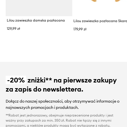
Lilou zawieszka damska pozłacana
129,99 zł
179,99 zł
-20%
zniżki** na pierwsze zakupy
za zapis do newslettera.
Dołącz do naszej społeczności, aby otrzymywać informacje o
najnowszych promocjach i produktach.
**Rabat jest jednorazowy, obejmuje nieprzecenione produkty i jest
ważny przy zakupach za min. 350 zł. Rabat nie łączy się z innymi
promocjami, a niektóre produkty mogą być wyłączone z rabatu.