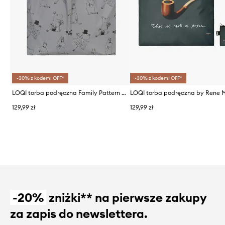
-30% z kodem: OFF*
-30% z kodem: OFF*
LOQI torba podręczna Family Pattern x Moomin 50 × 42 cm
129,99 zł
129,99 zł
-20%
zniżki** na pierwsze zakupy
za zapis do newslettera.