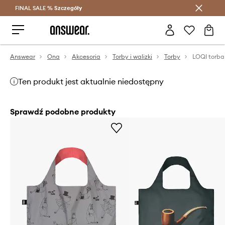
FINAL SALE %
Szczegóły
Oszczędzaj z Answear Club >
Answear
Ona
Akcesoria
Torby i walizki
Torby
LOQI torba
Ten produkt jest aktualnie niedostępny
Sprawdź podobne produkty