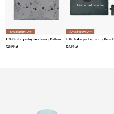
-30% z kodem: OFF*
-30% z kodem: OFF*
LOQI torba podręczna Family Pattern x Moomin 50 × 42 cm
129,99 zł
129,99 zł