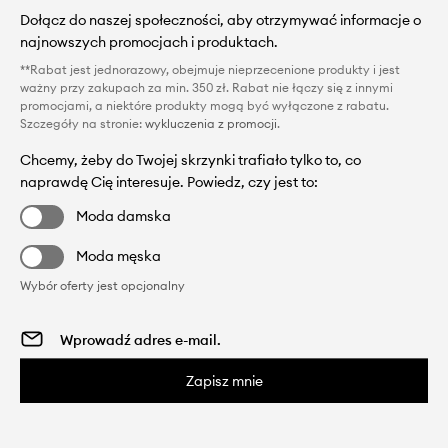
Dołącz do naszej społeczności, aby otrzymywać informacje o
najnowszych promocjach i produktach.
**Rabat jest jednorazowy, obejmuje nieprzecenione produkty i jest
ważny przy zakupach za min. 350 zł. Rabat nie łączy się z innymi
promocjami, a niektóre produkty mogą być wyłączone z rabatu.
Szczegóły na stronie:
wykluczenia z promocji
.
Chcemy, żeby do Twojej skrzynki trafiało tylko to, co
naprawdę Cię interesuje. Powiedz, czy jest to:
Moda damska
Moda męska
Wybór oferty jest opcjonalny
Zapisz mnie