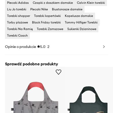
Plecaki Adidas
Czapki z daszkiem damskie
Calvin Klein torebki
Liu Jo torebki
Plecaki Nike
Biustonosze damskie
Torebki shopper
Torebki kopertówki
Kapelusze damskie
Torby plażowe
Black Friday torebki
Tommy Hilfiger Torebki
Torebki Na Ramię
Torebki Zamszowe
Sukienki Dzianinowe
Torebki Coach
Opinie o produkcie
5.0
2
Sprawdź podobne produkty