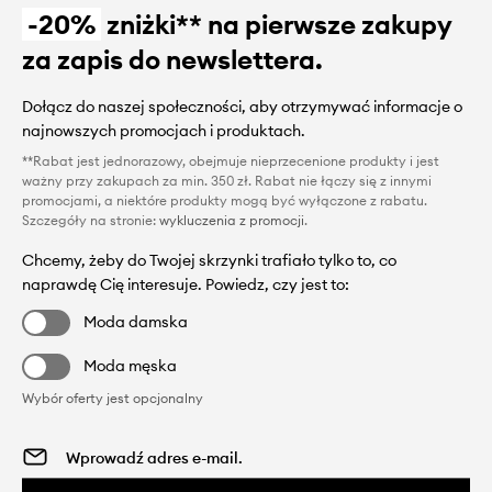
-20%
zniżki** na pierwsze zakupy
za zapis do newslettera.
Dołącz do naszej społeczności, aby otrzymywać informacje o
najnowszych promocjach i produktach.
**Rabat jest jednorazowy, obejmuje nieprzecenione produkty i jest
ważny przy zakupach za min. 350 zł. Rabat nie łączy się z innymi
promocjami, a niektóre produkty mogą być wyłączone z rabatu.
Szczegóły na stronie:
wykluczenia z promocji
.
Chcemy, żeby do Twojej skrzynki trafiało tylko to, co
naprawdę Cię interesuje. Powiedz, czy jest to:
Moda damska
Moda męska
Wybór oferty jest opcjonalny