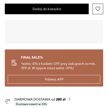
Dodaj do koszyka
FINAL SALE%
*extra -5% z kodem: OFF przy zakupach za min.
399 zł. W appce masz extra -10%!
Pobierz APP
DARMOWA DOSTAWA od
280 zł
Dostawa nawet w 24h