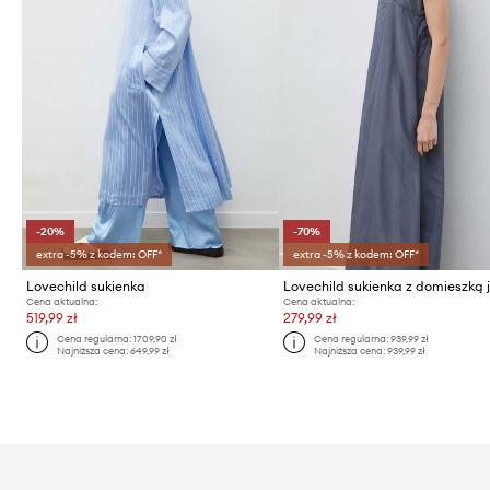
-20%
-70%
extra -5% z kodem: OFF*
extra -5% z kodem: OFF*
Lovechild sukienka
Cena aktualna:
Cena aktualna:
519,99 zł
279,99 zł
Cena regularna:
1709,90 zł
Cena regularna:
939,99 zł
Najniższa cena:
649,99 zł
Najniższa cena:
939,99 zł