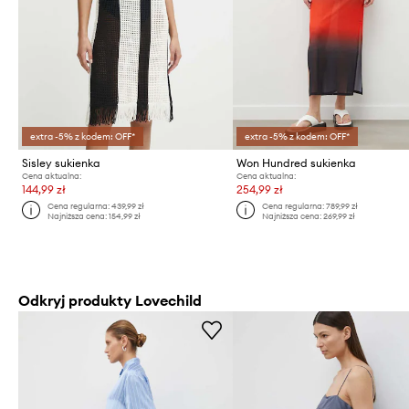
extra -5% z kodem: OFF*
extra -5% z kodem: OFF*
Sisley sukienka
Won Hundred sukienka
Cena aktualna:
Cena aktualna:
144,99 zł
254,99 zł
Cena regularna:
439,99 zł
Cena regularna:
789,99 zł
Najniższa cena:
154,99 zł
Najniższa cena:
269,99 zł
Odkryj produkty Lovechild