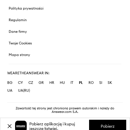
Polityka prywatności
Regulamin
Dane firmy
Twoje Cookies
Mapa strony
WEARETHEANSWEAR IN:
BG
CY
CZ
GR
HR
HU
IT
PL
RO
SI
SK
UA
UA(RU)
Zawartość tej strony jest chroniona prawem autorskim i należy do
Answear.com S.A.
Pobierz aplikację i kupuj
Pobierz
jeszcze łatwiej.