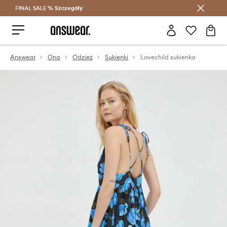
FINAL SALE %
Szczegóły
Oszczędzaj z Answear Club >
Answear
Ona
Odzież
Sukienki
Lovechild sukienka