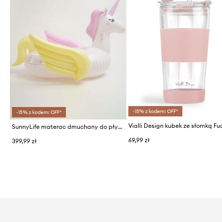
-15% z kodem: OFF*
-15% z kodem: OFF*
SunnyLife materac dmuchany do pływania Luxe Ride-On Float Unicorn Past
69,99 zł
399,99 zł