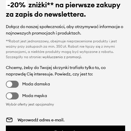
-20%
zniżki** na pierwsze zakupy
za zapis do newslettera.
Dołącz do naszej społeczności, aby otrzymywać informacje o
najnowszych promocjach i produktach.
**Rabat jest jednorazowy, obejmuje nieprzecenione produkty i jest
ważny przy zakupach za min. 350 zł. Rabat nie łączy się z innymi
promocjami, a niektóre produkty mogą być wyłączone z rabatu.
Szczegóły na stronie:
wykluczenia z promocji
.
Chcemy, żeby do Twojej skrzynki trafiało tylko to, co
naprawdę Cię interesuje. Powiedz, czy jest to:
Moda damska
Moda męska
Wybór oferty jest opcjonalny