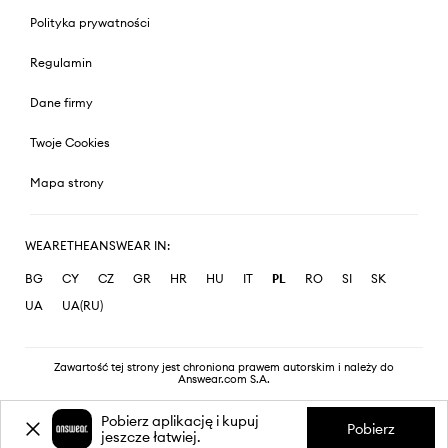
Polityka prywatności
Regulamin
Dane firmy
Twoje Cookies
Mapa strony
WEARETHEANSWEAR IN:
BG
CY
CZ
GR
HR
HU
IT
PL
RO
SI
SK
UA
UA(RU)
Zawartość tej strony jest chroniona prawem autorskim i należy do
Answear.com S.A.
Pobierz aplikację i kupuj
Pobierz
jeszcze łatwiej.