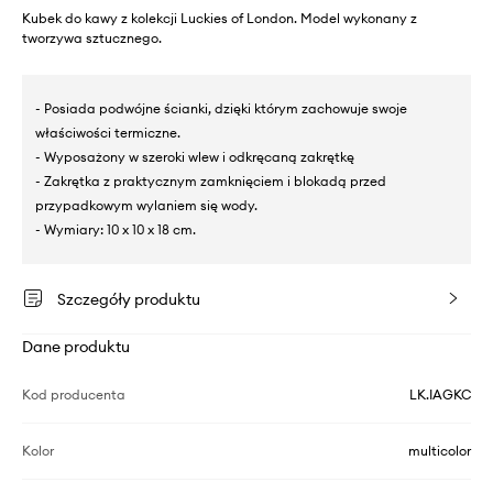
Kubek do kawy z kolekcji Luckies of London. Model wykonany z
tworzywa sztucznego.
- Posiada podwójne ścianki, dzięki którym zachowuje swoje
właściwości termiczne.
- Wyposażony w szeroki wlew i odkręcaną zakrętkę
- Zakrętka z praktycznym zamknięciem i blokadą przed
przypadkowym wylaniem się wody.
- Wymiary: 10 x 10 x 18 cm.
Szczegóły produktu
Dane produktu
Kod producenta
LK.IAGKC
Kolor
multicolor