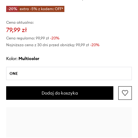
-20%
extra -5% z kodem: OFF*
Cena aktualna:
79,99 zł
Cena regularna:
99,99 zł
-20%
Najniższa cena z 30 dni przed obniżką:
99,99 zł
 -20%
Kolor:
multicolor
ONE
Dodaj do koszyka