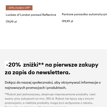
-30% z kodem: OFF*
Luckies of London parasol Reflective
199,99 zł
179,99 zł
-20%
zniżki** na pierwsze zakupy
za zapis do newslettera.
Dołącz do naszej społeczności, aby otrzymywać informacje o
najnowszych promocjach i produktach.
**Rabat jest jednorazowy, obejmuje nieprzecenione produkty i jest
ważny przy zakupach za min. 350 zł. Rabat nie łączy się z innymi
promocjami, a niektóre produkty mogą być wyłączone z rabatu.