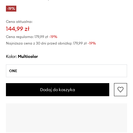
-19%
Cena aktualna:
144,99 zł
Cena regularna:
179,99 zł
-19%
Najniższa cena z 30 dni przed obniżką:
179,99 zł
 -19%
Kolor:
multicolor
ONE
Dodaj do koszyka