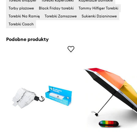
Torebki shopper
Torebki kopertówki
Kapelusze damskie
Torby plażowe
Black Friday torebki
Tommy Hilfiger Torebki
Torebki Na Ramię
Torebki Zamszowe
Sukienki Dzianinowe
Torebki Coach
Podobne produkty