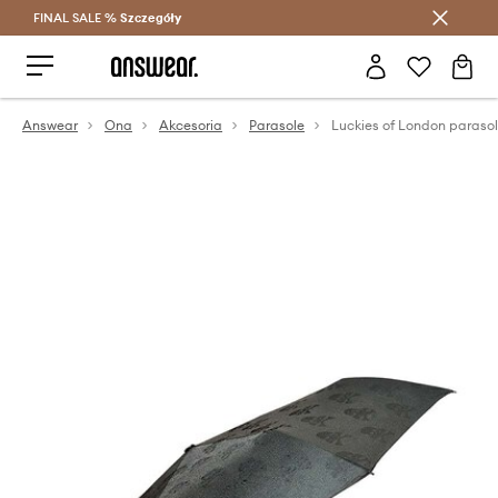
FINAL SALE %
Szczegóły
Oszczędzaj z Answear Club >
Answear
Ona
Akcesoria
Parasole