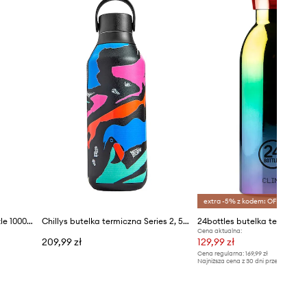
extra -5% z kodem: OFF*
24bottles butelka Urban Bottle 1000ml Acqua Fiorita
Chillys butelka termiczna Series 2, 500 ml
Cena aktualna:
209,99 zł
129,99 zł
Cena regularna:
169,99 zł
Najniższa cena z 30 dni przed obniżką