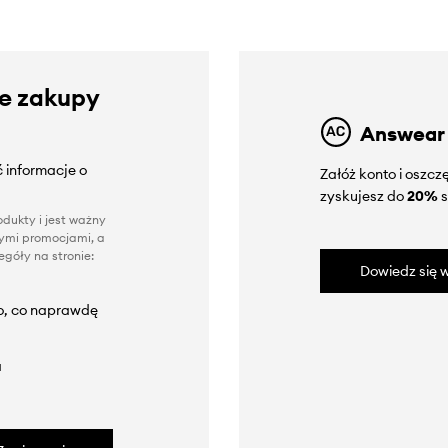
ze zakupy
Answear
 informacje o
Załóż konto i oszc
zyskujesz do
20%
s
dukty i jest ważny
nnymi promocjami, a
góły na stronie:
Dowiedz się w
to, co naprawdę
a