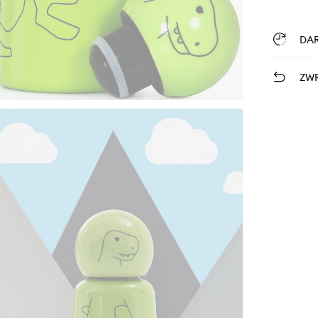
DA
ZWR