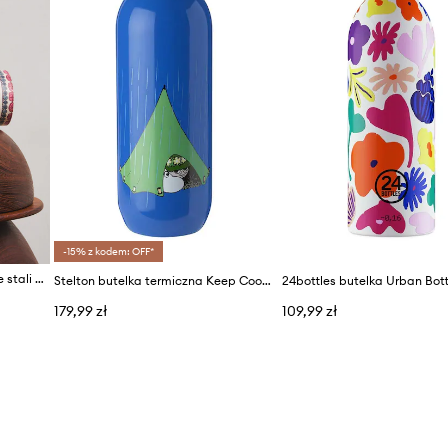
-15% z kodem: OFF*
Medicine butelka termiczna ze stali nierdzewnej
Stelton butelka termiczna Keep Cool x Muminki
179,99 zł
109,99 zł