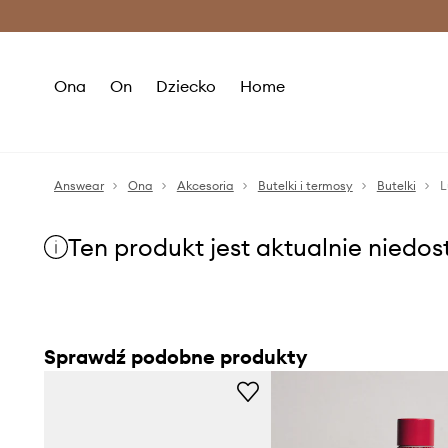
Premium Fashion Benefits >
O
Ona
On
Dziecko
Home
Answear
Ona
Akcesoria
Butelki i termosy
Butelki
L
Ten produkt jest aktualnie niedo
Sprawdź podobne produkty