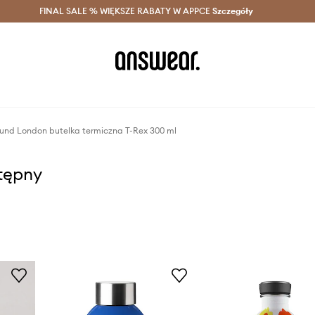
szczędzaj z Answear Club >
FINAL SALE % WIĘKSZE RABATY W APPCE
Dostawa nawet w 24h >
Szczegóły
News
und London butelka termiczna T-Rex 300 ml
stępny