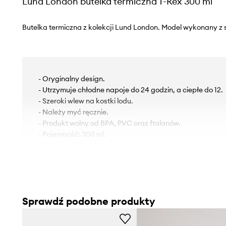
Lund London butelka termiczna T-Rex 300 ml
Butelka termiczna z kolekcji Lund London. Model wykonany z s
- Oryginalny design.
- Utrzymuje chłodne napoje do 24 godzin, a ciepłe do 12.
- Szeroki wlew na kostki lodu.
- Należy myć ręcznie.
- Produkt wolny od BPA, PVC oraz ftalanów.
- Pojemność: 300 ml.
- Wymiary: 7,5 x 18,7 cm.
Sprawdź podobne produkty