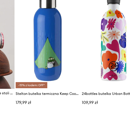
-15% z kodem: OFF*
Medicine butelka termiczna ze stali nierdzewnej
Stelton butelka termiczna Keep Cool x Muminki
179,99 zł
109,99 zł