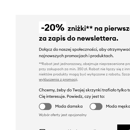
-20%
zniżki** na pierws
za zapis do newslettera.
Dołącz do naszej społeczności, aby otrzymywać
najnowszych promocjach i produktach.
**Rabat jest jednorazowy, obejmuje nieprzecenione pro
przy zakupach za min. 350 zł. Rabat nie łączy się z i
niektóre produkty mogą być wyłączone z rabatu. Szcze
wykluczenia z promocji
.
Chcemy, żeby do Twojej skrzynki trafiało tylko 
Cię interesuje. Powiedz, czy jest to:
Moda damska
Moda męsk
Wybór oferty jest opcjonalny