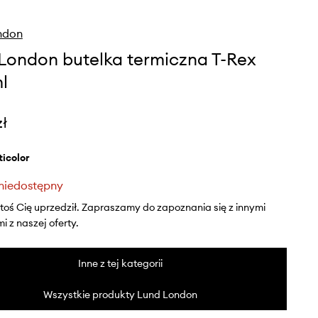
ndon
London butelka termiczna T-Rex
l
zł
lticolor
niedostępny
ktoś Cię uprzedził. Zapraszamy do zapoznania się z innymi
 z naszej oferty.
Inne z tej kategorii
Wszystkie produkty Lund London