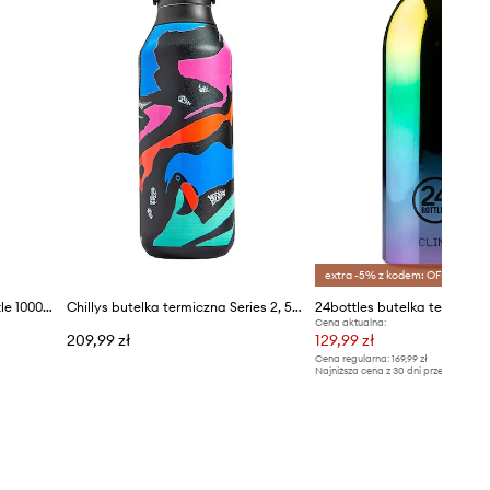
extra -5% z kodem: OFF*
24bottles butelka Urban Bottle 1000ml Acqua Fiorita
Chillys butelka termiczna Series 2, 500 ml
Cena aktualna:
209,99 zł
129,99 zł
Cena regularna:
169,99 zł
Najniższa cena z 30 dni przed obniżką