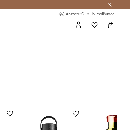
letter >
Regularne nowości >
Answear Club
Journal
Pomoc