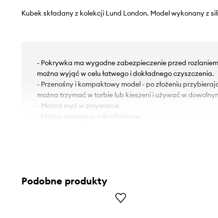
Kubek składany z kolekcji Lund London. Model wykonany z sil
- Pokrywka ma wygodne zabezpieczenie przed rozlaniem,
można wyjąć w celu łatwego i dokładnego czyszczenia.
- Przenośny i kompaktowy model - po złożeniu przybieraj
można trzymać w torbie lub kieszeni i używać w dowoln
- Można myć w zmywarce.
- Można używać w mikrofalówce.
- Pojemność: 350 ml.
- Wymiary: 9 x 3 cm.
Podobne produkty