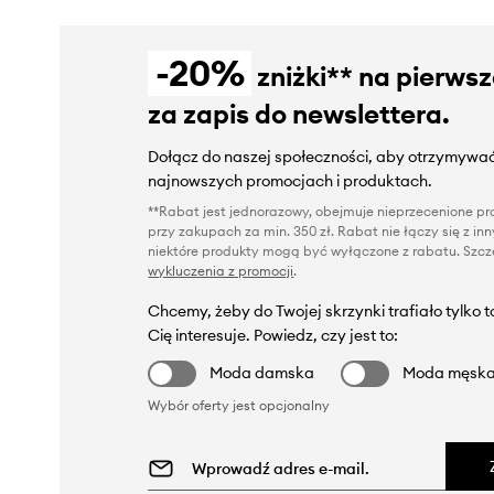
-20%
zniżki** na pierws
za zapis do newslettera.
Dołącz do naszej społeczności, aby otrzymywać
najnowszych promocjach i produktach.
**Rabat jest jednorazowy, obejmuje nieprzecenione pro
przy zakupach za min. 350 zł. Rabat nie łączy się z i
niektóre produkty mogą być wyłączone z rabatu. Szcze
wykluczenia z promocji
.
Chcemy, żeby do Twojej skrzynki trafiało tylko 
Cię interesuje. Powiedz, czy jest to:
Moda damska
Moda męsk
Wybór oferty jest opcjonalny