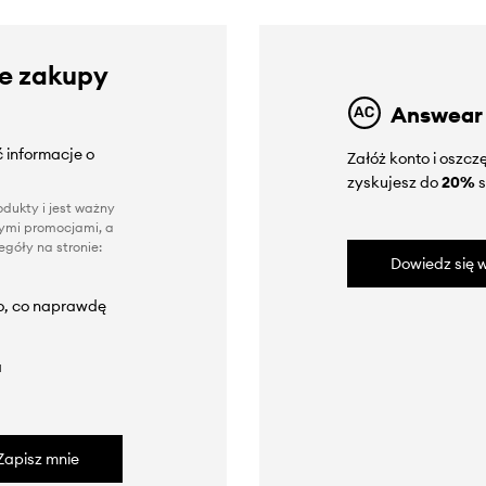
ze zakupy
Answear
 informacje o
Załóż konto i oszc
zyskujesz do
20%
s
dukty i jest ważny
nnymi promocjami, a
góły na stronie:
Dowiedz się w
to, co naprawdę
a
Zapisz mnie