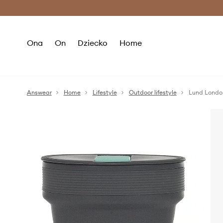
Premium Fashion Benefits >
O
Ona
On
Dziecko
Home
Answear
Home
Lifestyle
Outdoor lifestyle
Lund London