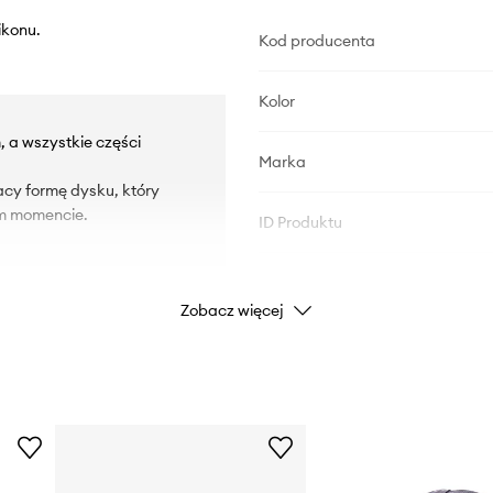
ikonu.
Kod producenta
Kolor
 a wszystkie części
Marka
acy formę dysku, który
ym momencie.
ID Produktu
Zobacz więcej