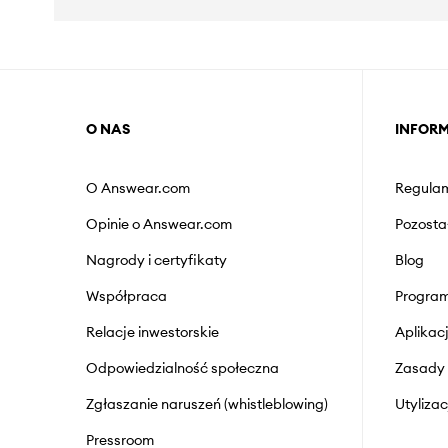
O NAS
INFOR
O Answear.com
Regulam
Opinie o Answear.com
Pozosta
Nagrody i certyfikaty
Blog
Współpraca
Program
Relacje inwestorskie
Aplika
Odpowiedzialność społeczna
Zasady 
Zgłaszanie naruszeń (whistleblowing)
Utyliza
Pressroom