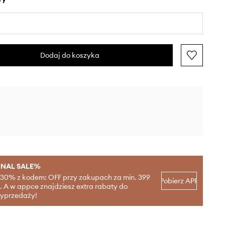
Dodaj do koszyka
INAL SALE%
-30% z kodem: OFF przy zakupach za min. 399
Pobierz APP
ł. A w appce znajdziesz extra rabaty do
yprzedaży!