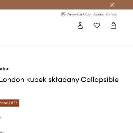
letter >
Regularne nowości >
Answear Club
Journal
Pomoc
ndon
London kubek składany Collapsible
dem: OFF*
ł
ry