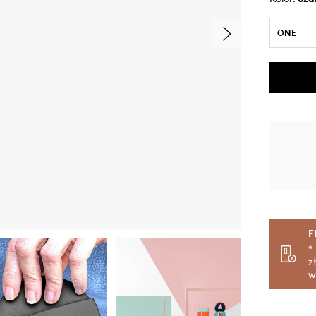
ONE
F
*
z
w