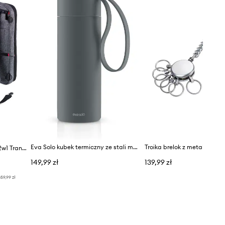
Eva Solo kubek termiczny ze stali malowanej proszkowo 0,35 l
Troika brelok z metalu 13 c
TROIKA organizer podróżny 2w1 Transform Pack 14,5 L
149,99 zł
139,99 zł
59,99 zł