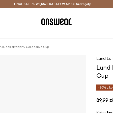
szczędzaj z Answear Club >
FINAL SALE % WIĘKSZE RABATY W APPCE
Dostawa nawet w 24h >
Szczegóły
News
 kubek składany Collapsible Cup
Lund Lo
Lund 
Cup
-30% z ko
89,99 z
Kolor:
sza