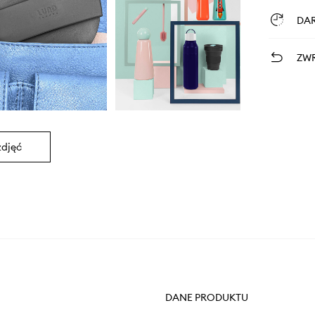
DA
ZWR
zdjęć
DANE PRODUKTU