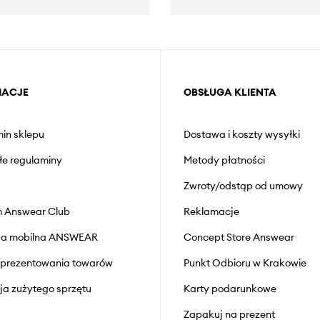
MACJE
OBSŁUGA KLIENTA
in sklepu
Dostawa i koszty wysyłki
łe regulaminy
Metody płatności
Zwroty/odstąp od umowy
 Answear Club
Reklamacje
cja mobilna ANSWEAR
Concept Store Answear
prezentowania towarów
Punkt Odbioru w Krakowie
cja zużytego sprzętu
Karty podarunkowe
Zapakuj na prezent