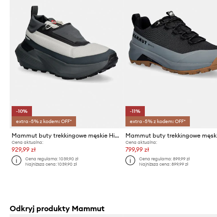
-10%
-11%
extra -5% z kodem: OFF*
extra -5% z kodem: OFF*
Mammut buty trekkingowe męskie Hiking Patrol x Mammut Aenergy Ultra Low
Cena aktualna:
Cena aktualna:
929,99 zł
799,99 zł
Cena regularna:
1039,90 zł
Cena regularna:
899,99 zł
Najniższa cena:
1039,90 zł
Najniższa cena:
899,99 zł
Odkryj produkty Mammut