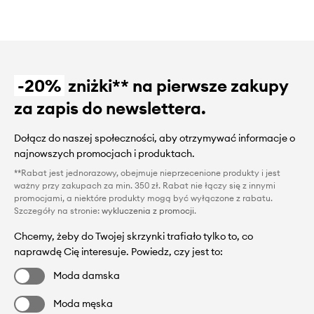
-20%
zniżki** na pierwsze zakupy
za zapis do newslettera.
Dołącz do naszej społeczności, aby otrzymywać informacje o
najnowszych promocjach i produktach.
**Rabat jest jednorazowy, obejmuje nieprzecenione produkty i jest
ważny przy zakupach za min. 350 zł. Rabat nie łączy się z innymi
promocjami, a niektóre produkty mogą być wyłączone z rabatu.
Szczegóły na stronie:
wykluczenia z promocji
.
Chcemy, żeby do Twojej skrzynki trafiało tylko to, co
naprawdę Cię interesuje. Powiedz, czy jest to:
Moda damska
Moda męska