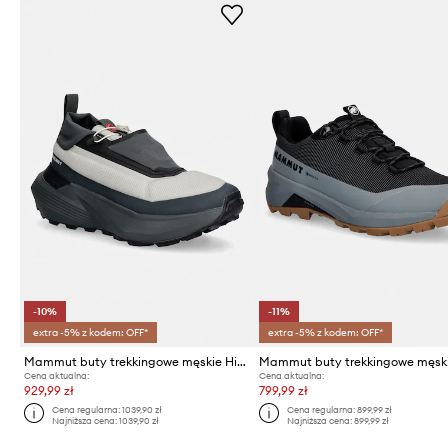
-10%
-11%
extra -5% z kodem: OFF*
extra -5% z kodem: OFF*
Mammut buty trekkingowe męskie Hiking Patrol x Mammut Aenergy Ultra Low
Cena aktualna:
Cena aktualna:
929,99 zł
799,99 zł
Cena regularna:
1039,90 zł
Cena regularna:
899,99 zł
Najniższa cena:
1039,90 zł
Najniższa cena:
899,99 zł