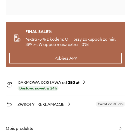
FINAL SALE%
*extra -5% z kodem: OFF przy zakupach za min.
399 zł. W appce masz extra -10%!
Pobierz APP
DARMOWA DOSTAWA od
280 zł
Dostawa nawet w 24h
ZWROTY I REKLAMACJE
Zwrot do 30 dni
Opis produktu