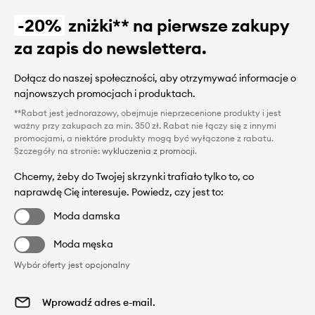
-20%
zniżki** na pierwsze zakupy
za zapis do newslettera.
Dołącz do naszej społeczności, aby otrzymywać informacje o
najnowszych promocjach i produktach.
**Rabat jest jednorazowy, obejmuje nieprzecenione produkty i jest
ważny przy zakupach za min. 350 zł. Rabat nie łączy się z innymi
promocjami, a niektóre produkty mogą być wyłączone z rabatu.
Szczegóły na stronie:
wykluczenia z promocji
.
Chcemy, żeby do Twojej skrzynki trafiało tylko to, co
naprawdę Cię interesuje. Powiedz, czy jest to:
Moda damska
Moda męska
Wybór oferty jest opcjonalny