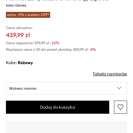
kolor różowy
extra -5% z kodem: OFF*
Cena aktualna:
439,99 zł
Cena regularna:
599,99 zł
-26%
Najniższa cena z 30 dni przed obniżką:
459,99 zł
 -4%
Kolor:
różowy
Tabela rozmiarów
Wybierz rozmiar
Dodaj do koszyka