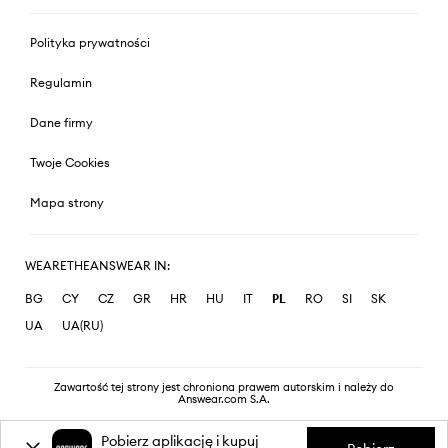
Polityka prywatności
Regulamin
Dane firmy
Twoje Cookies
Mapa strony
WEARETHEANSWEAR IN:
BG
CY
CZ
GR
HR
HU
IT
PL
RO
SI
SK
UA
UA(RU)
Zawartość tej strony jest chroniona prawem autorskim i należy do
Answear.com S.A.
Pobierz aplikację i kupuj