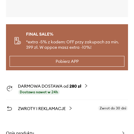
FINAL SALE%
*extra -5% z kodem: OFF przy zakupach za min.
399 zł. W appce masz extra -10%!
Pobierz APP
DARMOWA DOSTAWA od
280 zł
Dostawa nawet w 24h
ZWROTY I REKLAMACJE
Zwrot do 30 dni
Opis produktu