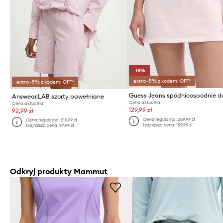
-18%
extra -5% z kodem: OFF*
extra -5% z kodem: OFF*
Answear.LAB szorty bawełniane
Cena aktualna:
Cena aktualna:
129,99 zł
92,99 zł
Cena regularna:
259,99 zł
Cena regularna:
319,99 zł
Najniższa cena:
159,99 zł
Najniższa cena:
97,99 zł
Odkryj produkty Mammut