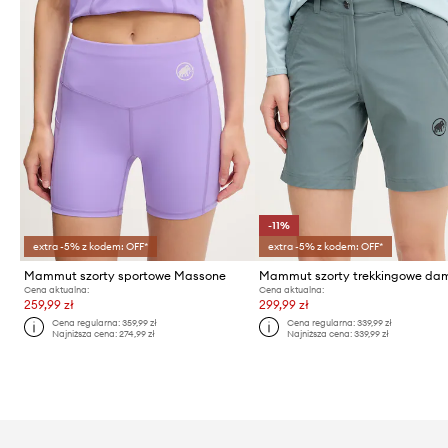
-11%
extra -5% z kodem: OFF*
extra -5% z kodem: OFF*
Mammut szorty sportowe Massone
Cena aktualna:
Cena aktualna:
259,99 zł
299,99 zł
Cena regularna:
359,99 zł
Cena regularna:
339,99 zł
Najniższa cena:
274,99 zł
Najniższa cena:
339,99 zł