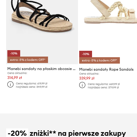
-10%
-10%
extra -5% z kodem: OFF*
extra -5% z kodem: OFF*
Manebi sandały na płaskim obcasie damskie zamszowe
Manebi sandały Rope Sandals
Cena aktualna:
Cena aktualna:
314,99 zł
339,99 zł
Cena regularna:
619,99 zł
Cena regularna:
669,99 zł
Najniższa cena:
349,99 zł
Najniższa cena:
379,99 zł
-20%
zniżki** na pierwsze zakupy