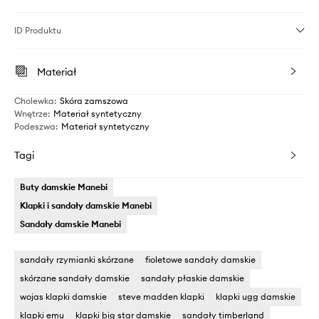
ID Produktu
Materiał
Cholewka
:
Skóra zamszowa
Wnętrze
:
Materiał syntetyczny
Podeszwa
:
Materiał syntetyczny
Tagi
Buty damskie Manebi
Klapki i sandały damskie Manebi
Sandały damskie Manebi
sandały rzymianki skórzane
fioletowe sandały damskie
skórzane sandały damskie
sandały płaskie damskie
wojas klapki damskie
steve madden klapki
klapki ugg damskie
klapki emu
klapki big star damskie
sandały timberland