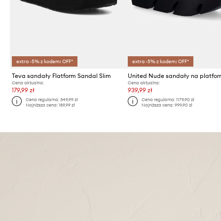
extra -5% z kodem: OFF*
extra -5% z kodem: OFF*
Teva sandały Flatform Sandal Slim
Cena aktualna:
Cena aktualna:
179,99 zł
939,99 zł
Cena regularna:
349,99 zł
Cena regularna:
1179,90 zł
Najniższa cena:
189,99 zł
Najniższa cena:
999,90 zł