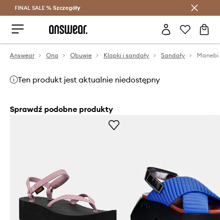
FINAL SALE %
Szczegóły
Oszczędzaj z Answear Club >
Answear
Ona
Obuwie
Klapki i sandały
Sandały
Ten produkt jest aktualnie niedostępny
Sprawdź podobne produkty