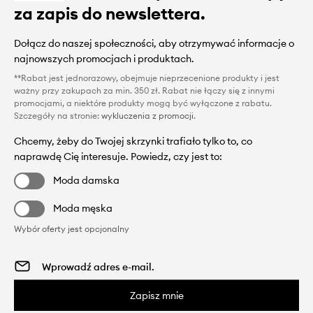
za zapis do newslettera.
Dołącz do naszej społeczności, aby otrzymywać informacje o
najnowszych promocjach i produktach.
**Rabat jest jednorazowy, obejmuje nieprzecenione produkty i jest
ważny przy zakupach za min. 350 zł. Rabat nie łączy się z innymi
promocjami, a niektóre produkty mogą być wyłączone z rabatu.
Szczegóły na stronie:
wykluczenia z promocji
.
Chcemy, żeby do Twojej skrzynki trafiało tylko to, co
naprawdę Cię interesuje. Powiedz, czy jest to:
Moda damska
Moda męska
Wybór oferty jest opcjonalny
Zapisz mnie