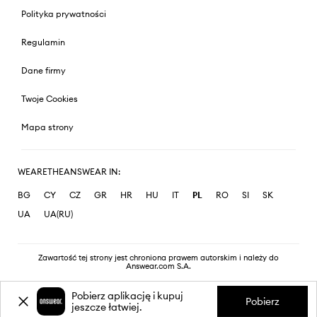
Polityka prywatności
Regulamin
Dane firmy
Twoje Cookies
Mapa strony
WEARETHEANSWEAR IN:
BG
CY
CZ
GR
HR
HU
IT
PL
RO
SI
SK
UA
UA(RU)
Zawartość tej strony jest chroniona prawem autorskim i należy do
Answear.com S.A.
Pobierz aplikację i kupuj
Pobierz
jeszcze łatwiej.