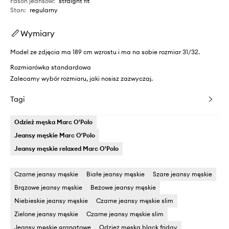
Fason jeansów
:
straight fit
Stan
:
regularny
Wymiary
Model ze zdjęcia ma 189 cm wzrostu i ma na sobie rozmiar 31/32.
Rozmiarówka standardowa
Zalecamy wybór rozmiaru, jaki nosisz zazwyczaj.
Tagi
Odzież męska Marc O'Polo
Jeansy męskie Marc O'Polo
Jeansy męskie relaxed Marc O'Polo
Czarne jeansy męskie
Białe jeansy męskie
Szare jeansy męskie
Brązowe jeansy męskie
Beżowe jeansy męskie
Niebieskie jeansy męskie
Czarne jeansy męskie slim
Zielone jeansy męskie
Czarne jeansy męskie slim
Jeansy męskie granatowe
Odzież męska black friday