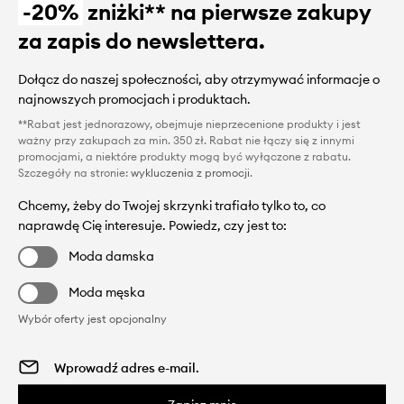
-20%
zniżki** na pierwsze zakupy
za zapis do newslettera.
Dołącz do naszej społeczności, aby otrzymywać informacje o
najnowszych promocjach i produktach.
**Rabat jest jednorazowy, obejmuje nieprzecenione produkty i jest
ważny przy zakupach za min. 350 zł. Rabat nie łączy się z innymi
promocjami, a niektóre produkty mogą być wyłączone z rabatu.
Szczegóły na stronie:
wykluczenia z promocji
.
Chcemy, żeby do Twojej skrzynki trafiało tylko to, co
naprawdę Cię interesuje. Powiedz, czy jest to:
Moda damska
Moda męska
Wybór oferty jest opcjonalny