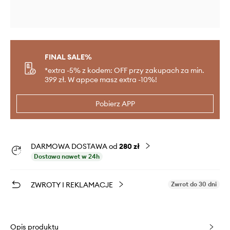
FINAL SALE%
*extra -5% z kodem: OFF przy zakupach za min.
399 zł. W appce masz extra -10%!
Pobierz APP
DARMOWA DOSTAWA od
280 zł
Dostawa nawet w 24h
ZWROTY I REKLAMACJE
Zwrot do 30 dni
Opis produktu