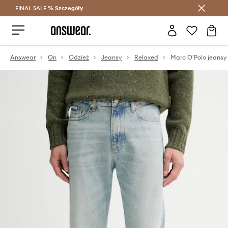
FINAL SALE %
Szczegóły
Oszczędzaj z Answear Club >
Answear
On
Odzież
Jeansy
Relaxed
Marc O'Polo jeansy