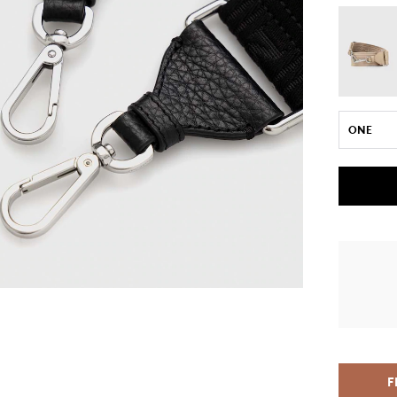
ONE
F