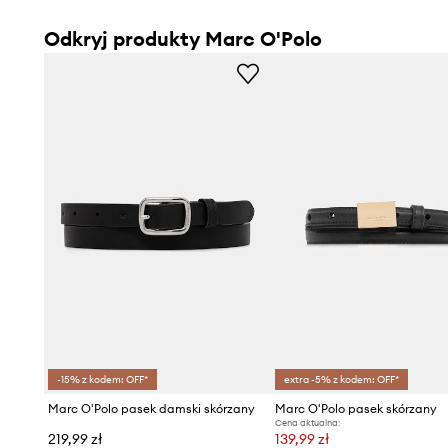
Odkryj produkty Marc O'Polo
-15% z kodem: OFF*
extra -5% z kodem: OFF*
Marc O'Polo pasek damski skórzany
Marc O'Polo pasek skórzany
Cena aktualna:
219,99 zł
139,99 zł