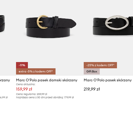
-11%
-25% z kodem: OFF*
extra -5% z kodem: OFF*
Gift Box
órzany
Marc O'Polo pasek damski skórzany
Marc O'Polo pasek skórzany
Cena aktualna:
159,99 zł
219,99 zł
Cena regularna:
259,99 zł
6,99 zł
Najniższa cena z 30 dni przed obniżką:
179,99 zł