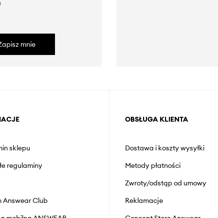
a
Zapisz mnie
MACJE
OBSŁUGA KLIENTA
in sklepu
Dostawa i koszty wysyłki
łe regulaminy
Metody płatności
Zwroty/odstąp od umowy
 Answear Club
Reklamacje