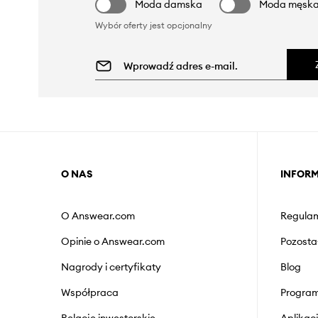
Moda damska
Moda męsk
Wybór oferty jest opcjonalny
O NAS
INFOR
O Answear.com
Regulam
Opinie o Answear.com
Pozosta
Nagrody i certyfikaty
Blog
Współpraca
Program