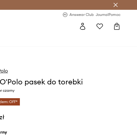
letter >
Regularne nowości >
Answear Club
Journal
Pomoc
Polo
O'Polo pasek do torebki
r czarny
dem: OFF*
zł
arny