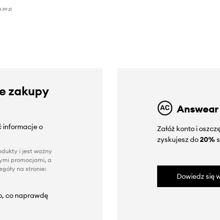
4,99 zł
ze zakupy
Answear
 informacje o
Załóż konto i oszc
zyskujesz do
20%
s
dukty i jest ważny
nnymi promocjami, a
góły na stronie:
Dowiedz się w
to, co naprawdę