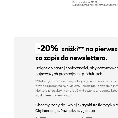
Cena regularna:
219,99 zł
Najniższa cena z 30 dni przed obniżką:
15
-20%
zniżki** na pierws
za zapis do newslettera.
Dołącz do naszej społeczności, aby otrzymywać
najnowszych promocjach i produktach.
**Rabat jest jednorazowy, obejmuje nieprzecenione pro
przy zakupach za min. 350 zł. Rabat nie łączy się z i
niektóre produkty mogą być wyłączone z rabatu. Szcze
wykluczenia z promocji
.
Chcemy, żeby do Twojej skrzynki trafiało tylko 
Cię interesuje. Powiedz, czy jest to: