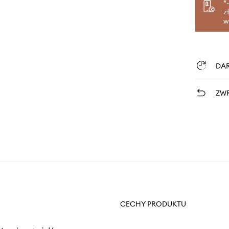
*
z
w
DA
ZWR
CECHY PRODUKTU