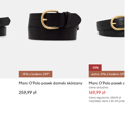
-10%
-15% z kodem: OFF*
extra -5% z kodem: OFF*
Marc O'Polo pasek damski skórzany
Marc O'Polo pasek damski 
Cena aktualna:
259,99 zł
169,99 zł
Cena regularna:
259,99 zł
Najniższa cena z 30 dni przed obniżką