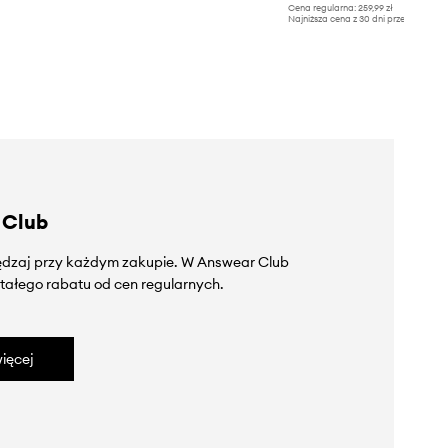
Cena regularna:
259,99 zł
Najniższa cena z 30 dni przed obniżką
 Club
zędzaj przy każdym zakupie. W Answear Club
tałego rabatu od cen regularnych.
ięcej