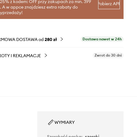
-25% z kodem: OFF przy zakupach za min. 399
Pobierz APP
ł. A w appce znajdziesz extra rabaty do
yprzedaży!
RMOWA DOSTAWA od
280 zł
Dostawa nawet w 24h
OTY I REKLAMACJE
Zwrot do 30 dni
WYMIARY
Szerokość paska
:
szeroki