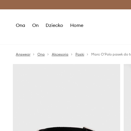
Premium Fashion Benefits >
O
Ona
On
Dziecko
Home
Answear
Ona
Akcesoria
Paski
Marc O'Polo pasek do t