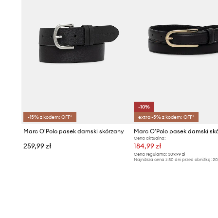
-10%
-15% z kodem: OFF*
extra -5% z kodem: OFF*
Marc O'Polo pasek damski skórzany
Marc O'Polo pasek damski sk
Cena aktualna:
259,99 zł
184,99 zł
Cena regularna:
309,99 zł
Najniższa cena z 30 dni przed obniżką:
20