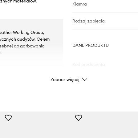
óżnych materiałów.
Klamra
Rodzaj zapięcia
eather Working Group,
tycznych audytów. Celem
DANE PRODUKTU
trzebnej do garbowania
i.
Kod producenta
Zobacz więcej
Kolor
Marka
Producent
ID Produktu