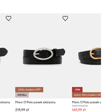
-25% z kodem: OFF*
-10%
Gift Box
extra -5% z kodem: OFF*
kórzany
Marc O'Polo pasek skórzany
Marc O'Polo pasek damski 
Cena aktualna:
219,99 zł
169,99 zł