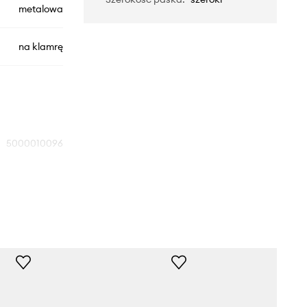
metalowa
na klamrę
5000010096
czarny
Marc O'Polo