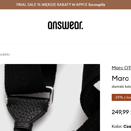
szczędzaj z Answear Club >
FINAL SALE % WIĘKSZE RABATY W APPCE
Dostawa nawet w 24h >
Szczegóły
News
orebki
Marc O'
Marc 
damski kolo
-25% z ko
249,99 
Kolor:
cz