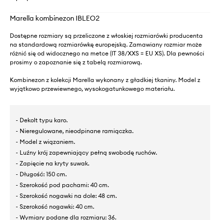
Marella kombinezon IBLEO2
Dostępne rozmiary są przeliczone z włoskiej rozmiarówki producenta
na standardową rozmiarówkę europejską. Zamawiany rozmiar może
różnić się od widocznego na metce (IT 38/XXS = EU XS). Dla pewności
prosimy o zapoznanie się z tabelą rozmiarową.
Kombinezon z kolekcji Marella wykonany z gładkiej tkaniny. Model z
wyjątkowo przewiewnego, wysokogatunkowego materiału.
- Dekolt typu karo.
- Nieregulowane, nieodpinane ramiączka.
- Model z wiązaniem.
- Luźny krój zapewniający pełną swobodę ruchów.
- Zapięcie na kryty suwak.
- Długość: 150 cm.
- Szerokość pod pachami: 40 cm.
- Szerokość nogawki na dole: 48 cm.
- Szerokość nogawki: 40 cm.
- Wymiary podane dla rozmiaru: 36.