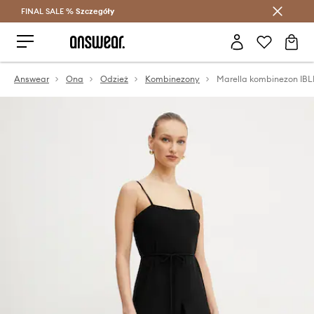
FINAL SALE %
Szczegóły
Oszczędzaj z Answear Club >
Answear
Ona
Odzież
Kombinezony
Marella kombinezon IB