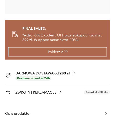
FINAL SALE%
*extra -5% z kodem: OFF przy zakupach za min.
399 zł. W appce masz extra -10%!
Pobierz APP
DARMOWA DOSTAWA od
280 zł
Dostawa nawet w 24h
ZWROTY I REKLAMACJE
Zwrot do 30 dni
Opis produktu