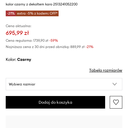
kolor czarny z dekoltem karo 2513241052200
-21%
extra -5% z kodem: OFF*
Cena aktualna:
695,99 zł
Cena regularna:
1739,90 zł
-59%
Najniższa cena z 30 dni przed obniżką:
889,99 zł
 -21%
Kolor:
czarny
Tabela rozmiarów
Wybierz rozmiar
Dodaj do koszyka