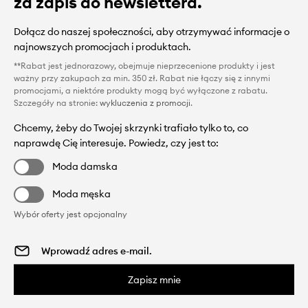
za zapis do newslettera.
Dołącz do naszej społeczności, aby otrzymywać informacje o
najnowszych promocjach i produktach.
**Rabat jest jednorazowy, obejmuje nieprzecenione produkty i jest
ważny przy zakupach za min. 350 zł. Rabat nie łączy się z innymi
promocjami, a niektóre produkty mogą być wyłączone z rabatu.
Szczegóły na stronie:
wykluczenia z promocji
.
Chcemy, żeby do Twojej skrzynki trafiało tylko to, co
naprawdę Cię interesuje. Powiedz, czy jest to:
Moda damska
Moda męska
Wybór oferty jest opcjonalny
Zapisz mnie