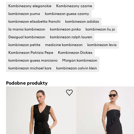
Kombinezony eleganckie
Kombinezony czarne
kombinezon puma
kombinezon guess czarny
kombinezon elisabetta franchi
kombinezon adidas
la mania kombinezon
kombinezon pinko
kombinezon liu jo
Desigual kombinezon
kombinezon ralph lauren
kombinezon petite
medicine kombinezon
kombinezon levis
Kombinezon Patrizia Pepe
Kombinezon Dickies
kombinezon guess marciano
Morgan kombinezon
kombinezon michael kors
kombinezon calvin klein
Podobne produkty