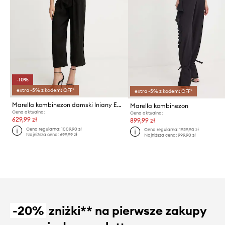
-10%
extra -5% z kodem: OFF*
extra -5% z kodem: OFF*
Marella kombinezon damski lniany Emme by Marella
Marella kombinezon
Cena aktualna:
Cena aktualna:
629,99 zł
899,99 zł
Cena regularna:
1009,90 zł
Cena regularna:
1929,90 zł
Najniższa cena:
699,99 zł
Najniższa cena:
999,90 zł
-20%
zniżki** na pierwsze zakupy