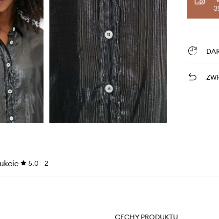
3
DA
ZWR
ukcie
5.0
2
CECHY PRODUKTU