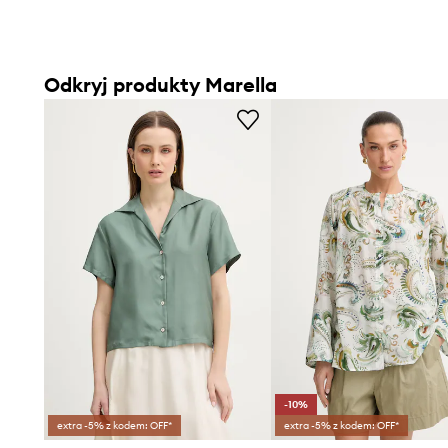
Odkryj produkty Marella
-10%
extra -5% z kodem: OFF*
extra -5% z kodem: OFF*