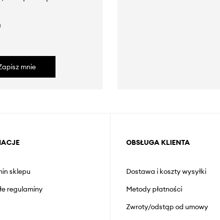
a
Zapisz mnie
MACJE
OBSŁUGA KLIENTA
in sklepu
Dostawa i koszty wysyłki
łe regulaminy
Metody płatności
Zwroty/odstąp od umowy