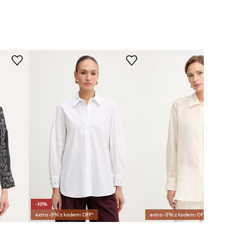
-10%
extra -5% z kodem: OFF*
extra -5% z kodem: OFF*