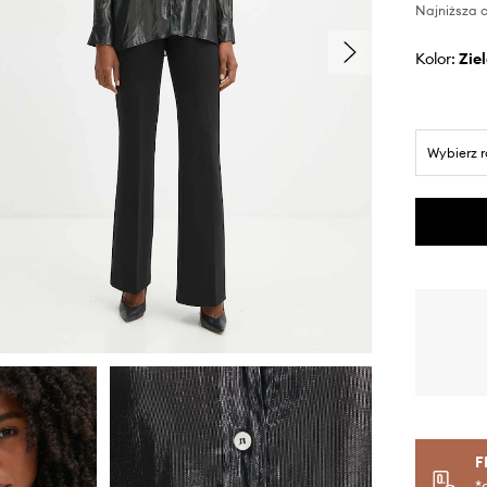
Najniższa c
Kolor:
zi
Wybierz 
F
*