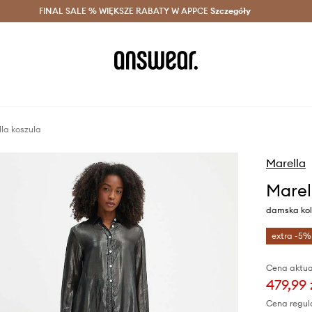
szczędzaj z Answear Club >
FINAL SALE % WIĘKSZE RABATY W APPCE
Dostawa nawet w 24h >
Szczegóły
News
la koszula
Marella
Marel
damska kolo
extra -5%
Cena aktua
479,99 
Cena regul