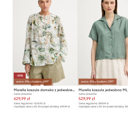
-10%
extra -5% z kodem: OFF*
extra -5% z kodem: OFF*
Marella koszula damska z jedwabiem DISCO
Cena aktualna:
Cena aktualna:
629,99 zł
529,99 zł
Cena regularna:
1009,90 zł
Cena regularna:
859,99 zł
Najniższa cena z 30 dni przed obniżką:
699,99 zł
Najniższa cena z 30 dni przed obniżką:
55