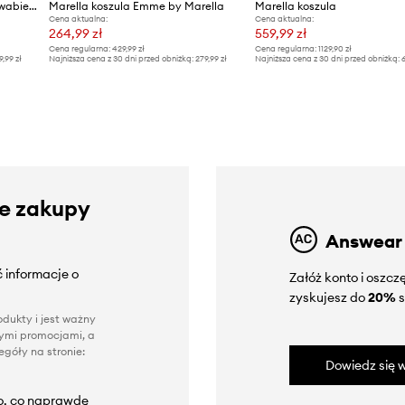
Marella koszula damska z jedwabiem DISCO
Marella koszula Emme by Marella
Marella koszula
Cena aktualna:
Cena aktualna:
264,99 zł
559,99 zł
Cena regularna:
429,99 zł
Cena regularna:
1129,90 zł
9,99 zł
Najniższa cena z 30 dni przed obniżką:
279,99 zł
Najniższa cena z 30 dni przed obniżką:
6
ze zakupy
Answear
 informacje o
Załóż konto i oszc
zyskujesz do
20%
s
dukty i jest ważny
nnymi promocjami, a
góły na stronie:
Dowiedz się w
to, co naprawdę