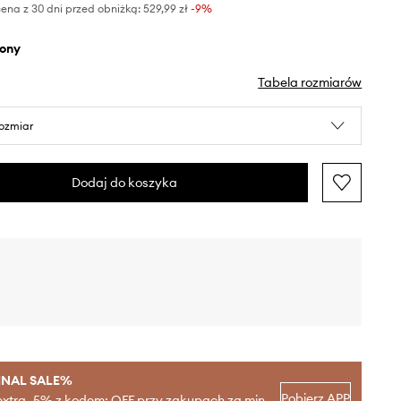
ena z 30 dni przed obniżką:
529,99 zł
 -9%
elony
Tabela rozmiarów
rozmiar
Dodaj do koszyka
INAL SALE%
Pobierz APP
extra -5% z kodem: OFF przy zakupach za min.