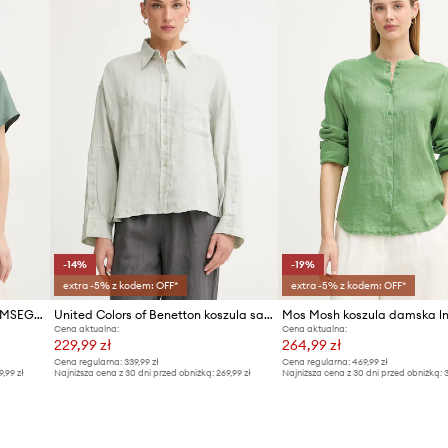
-14%
-19%
extra -5% z kodem: OFF*
extra -5% z kodem: OFF*
Marella koszula jedwabna MLMSEGNALE
United Colors of Benetton koszula safari damska lniana
Cena aktualna:
Cena aktualna:
229,99 zł
264,99 zł
Cena regularna:
339,99 zł
Cena regularna:
469,99 zł
9,99 zł
Najniższa cena z 30 dni przed obniżką:
269,99 zł
Najniższa cena z 30 dni przed obniżką:
3