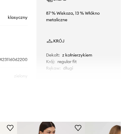
87 % Wiskoza, 13 % Włókno
klasyczny
metaliczne
KRÓJ
Dekolt
:
z kołnierzykiem
423116062200
Krój
:
regular fit
Rękaw
:
długi
zielony
WYMIARY
Marella
Modelka ze zdjęcia ma 175 cm
wzrostu i ma na sobie rozmiar 36.
Rozmiarówka standardowa
Zalecamy wybór rozmiaru, jaki nosisz
zazwyczaj.