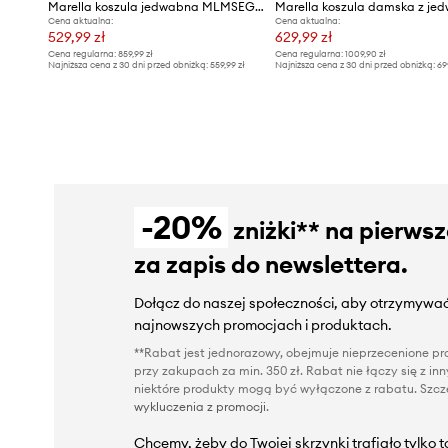
Marella koszula jedwabna MLMSEGNALE
Cena aktualna:
Cena aktualna:
529,99 zł
629,99 zł
Cena regularna:
859,99 zł
Cena regularna:
1009,90 zł
Najniższa cena z 30 dni przed obniżką:
559,99 zł
Najniższa cena z 30 dni przed obniżką:
69
-20%
zniżki** na pierws
za zapis do newslettera.
Dołącz do naszej społeczności, aby otrzymywać
najnowszych promocjach i produktach.
**Rabat jest jednorazowy, obejmuje nieprzecenione pro
przy zakupach za min. 350 zł. Rabat nie łączy się z i
niektóre produkty mogą być wyłączone z rabatu. Szcze
wykluczenia z promocji
.
Chcemy, żeby do Twojej skrzynki trafiało tylko 