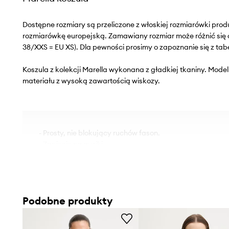
Dostępne rozmiary są przeliczone z włoskiej rozmiarówki pr
rozmiarówkę europejską. Zamawiany rozmiar może różnić się 
38/XXS = EU XS). Dla pewności prosimy o zapoznanie się z tab
Koszula z kolekcji Marella wykonana z gładkiej tkaniny. Mod
materiału z wysoką zawartością wiskozy.
- Prosty, nie blokujący ruchów fason.
- Zapięcie na guziki.
- Mankiety zapinane na guziki.
- Model z kołnierzykiem.
- Długość rękawa: 59 cm.
- Długość: 67 cm.
Podobne produkty
- Szerokość pod pachami: 45 cm.
- Wymiary podane dla rozmiaru: 36.