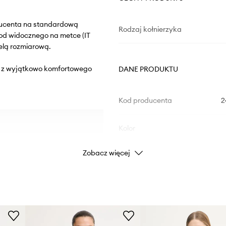
oducenta na standardową
Rodzaj kołnierzyka
od widocznego na metce (IT
elą rozmiarową.
el z wyjątkowo komfortowego
DANE PRODUKTU
Kod producenta
2
Kolor
Zobacz więcej
Marka
Producent
ID Produktu