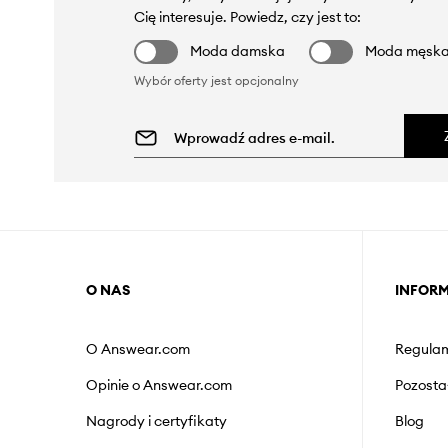
Cię interesuje. Powiedz, czy jest to:
Moda damska
Moda męsk
Wybór oferty jest opcjonalny
O NAS
INFOR
O Answear.com
Regulam
Opinie o Answear.com
Pozosta
Nagrody i certyfikaty
Blog