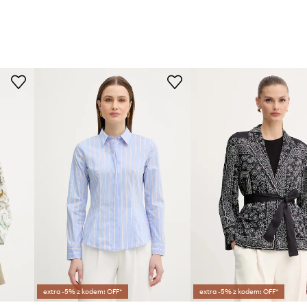
extra -5% z kodem: OFF*
extra -5% z kodem: OFF*