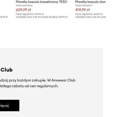
Marella koszula bawełniana TESO
Marella koszula damska 
Cena aktualna:
Cena aktualna:
629,99 zł
419,99 zł
Cena regularna:
999,90 zł
Cena regularna:
669,99 zł
19,99 zł
Najniższa cena z 30 dni przed obniżką:
699,99 zł
Najniższa cena z 30 dni przed obniżką
 Club
zędzaj przy każdym zakupie. W Answear Club
tałego rabatu od cen regularnych.
ięcej