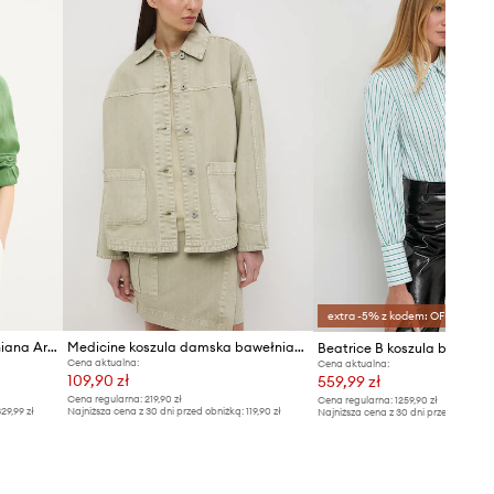
Rozmiary prezentowane w sklepie
zostały przeliczone na standardową,
europejską tabelę rozmiarową. Na
metce dostarczonego produktu
znajduje się oryginalne oznaczenie
producenta.
Tabela rozmiarów
extra -5% z kodem: OFF*
Mos Mosh koszula damska lniana Artina
Medicine koszula damska bawełniana
Beatrice B koszula bawełni
Cena aktualna:
Cena aktualna:
109,90 zł
559,99 zł
Cena regularna:
219,90 zł
Cena regularna:
1259,90 zł
29,99 zł
Najniższa cena z 30 dni przed obniżką:
119,90 zł
Najniższa cena z 30 dni przed obniżką