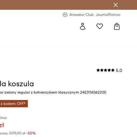
letter >
Regularne nowości >
Answear Club
Journal
Pomoc
5.0
la koszula
r zielony regular z kołnierzykiem klasycznym 2423116062200
 z kodem: OFF*
lna:
zł
arna:
1079,90 zł
-55%