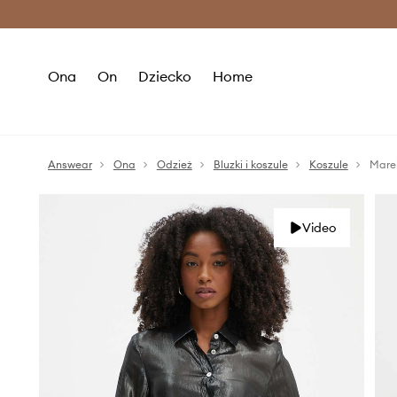
Premium Fashion Benefits >
O
Ona
On
Dziecko
Home
Answear
Ona
Odzież
Bluzki i koszule
Koszule
Marel
Video