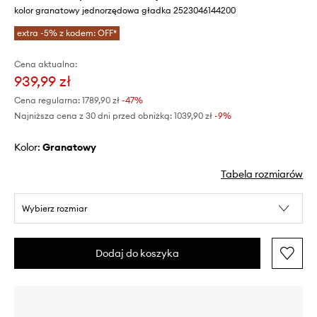
kolor granatowy jednorzędowa gładka 2523046144200
extra -5% z kodem: OFF*
Cena aktualna:
939,99 zł
Cena regularna:
1789,90 zł
-47%
Najniższa cena z 30 dni przed obniżką:
1039,90 zł
 -9%
Kolor:
granatowy
Tabela rozmiarów
Wybierz rozmiar
Dodaj do koszyka