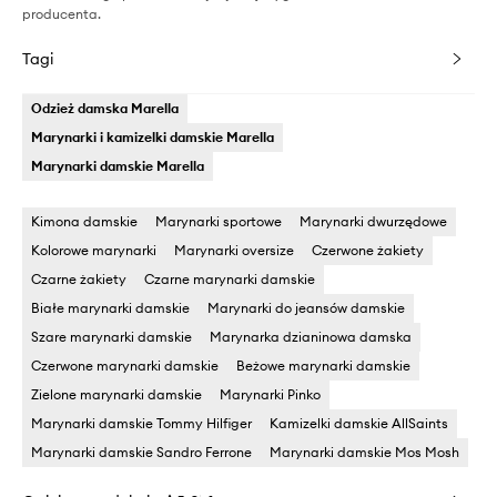
producenta.
Tagi
Odzież damska Marella
Marynarki i kamizelki damskie Marella
Marynarki damskie Marella
Kimona damskie
Marynarki sportowe
Marynarki dwurzędowe
Kolorowe marynarki
Marynarki oversize
Czerwone żakiety
Czarne żakiety
Czarne marynarki damskie
Białe marynarki damskie
Marynarki do jeansów damskie
Szare marynarki damskie
Marynarka dzianinowa damska
Czerwone marynarki damskie
Beżowe marynarki damskie
Zielone marynarki damskie
Marynarki Pinko
Marynarki damskie Tommy Hilfiger
Kamizelki damskie AllSaints
Marynarki damskie Sandro Ferrone
Marynarki damskie Mos Mosh