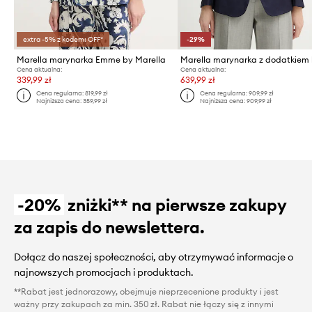
extra -5% z kodem: OFF*
-29%
Marella marynarka Emme by Marella
Cena aktualna:
Cena aktualna:
339,99 zł
639,99 zł
Cena regularna:
819,99 zł
Cena regularna:
909,99 zł
Najniższa cena:
359,99 zł
Najniższa cena:
909,99 zł
-20%
zniżki** na pierwsze zakupy
za zapis do newslettera.
Dołącz do naszej społeczności, aby otrzymywać informacje o
najnowszych promocjach i produktach.
**Rabat jest jednorazowy, obejmuje nieprzecenione produkty i jest
ważny przy zakupach za min. 350 zł. Rabat nie łączy się z innymi