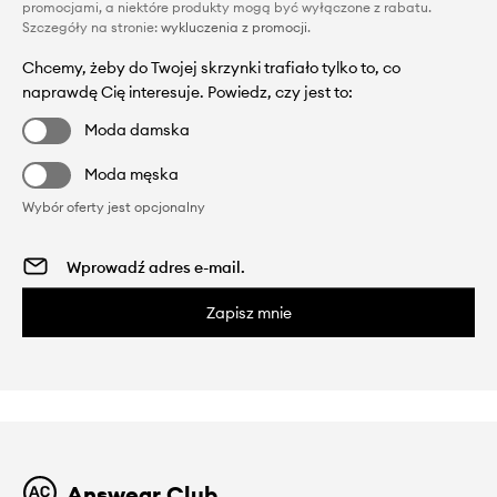
promocjami, a niektóre produkty mogą być wyłączone z rabatu.
Szczegóły na stronie:
wykluczenia z promocji
.
Chcemy, żeby do Twojej skrzynki trafiało tylko to, co
naprawdę Cię interesuje. Powiedz, czy jest to:
Moda damska
Moda męska
Wybór oferty jest opcjonalny
Zapisz mnie
Answear Club