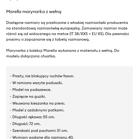
Marella marynarka z wełną
Dostępne rozmiary są przeliczone z włoskiej rozmiarówki producenta
na standardową rozmiarówkę europejską. Zamawiany rozmiar może
różnić się od widocznego na metce (IT 38/XXS = EU XS). Dla pewności
prosimy o zapoznanie się z tabelą rozmiarową.
Marynarka z kolekcji Marella wykonana z materiału z wełną. Do
modelu dołączona chustka.
- Prosty, nie blokujący ruchów fason.
- W ramiona wszyte poduszki.
- Model na podszewce.
- Zapięcie na guziki.
- Wsuwana kieszonka na piersi.
- Model z ozdobnymi patkami.
- Długość rękawa: 55 cm.
- Długość: 72 cm.
- Szerokość pod pachami: 51 cm.
- Wymiary podane dla rozmiaru: 40.