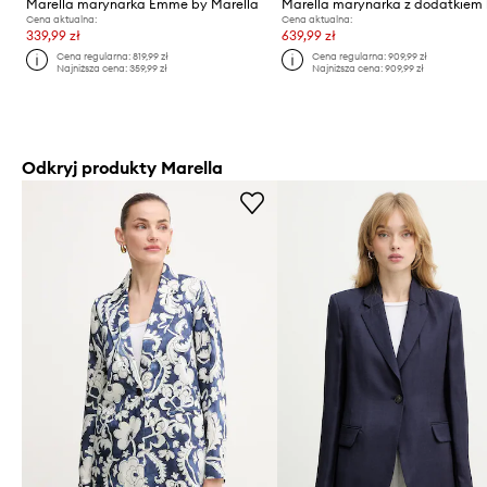
Marella marynarka Emme by Marella
Cena aktualna:
Cena aktualna:
339,99 zł
639,99 zł
Cena regularna:
819,99 zł
Cena regularna:
909,99 zł
Najniższa cena:
359,99 zł
Najniższa cena:
909,99 zł
Odkryj produkty Marella