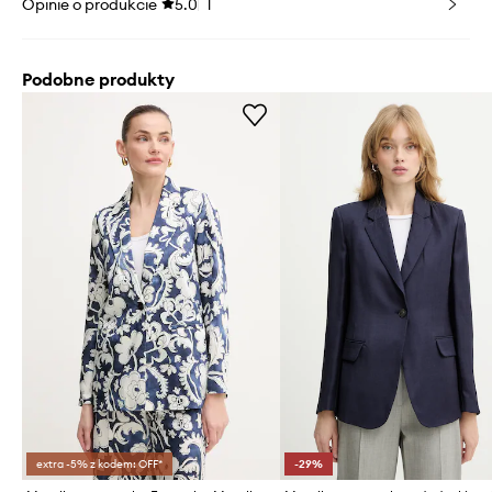
Opinie o produkcie
5.0
1
Podobne produkty
extra -5% z kodem: OFF*
-29%