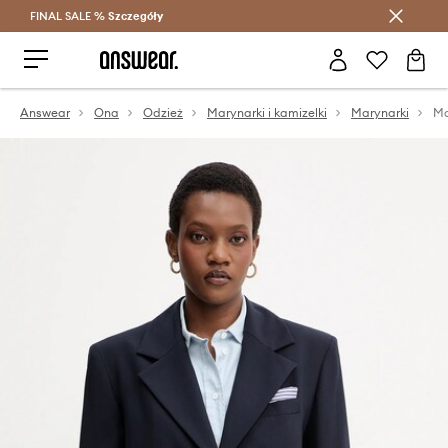
FINAL SALE %
Szczegóły
Oszczędzaj z Answear Club >
Answear
Ona
Odzież
Marynarki i kamizelki
Marynarki
Ma