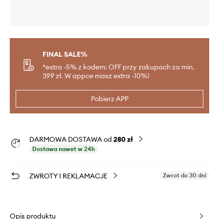
FINAL SALE%
*extra -5% z kodem: OFF przy zakupach za min.
399 zł. W appce masz extra -10%!
Pobierz APP
DARMOWA DOSTAWA od
280 zł
Dostawa nawet w 24h
ZWROTY I REKLAMACJE
Zwrot do 30 dni
Opis produktu