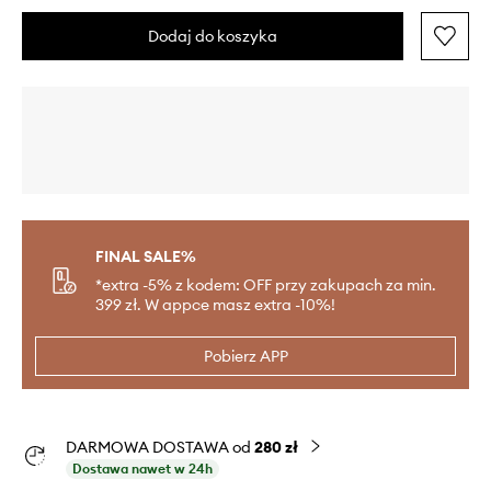
Dodaj do koszyka
FINAL SALE%
*extra -5% z kodem: OFF przy zakupach za min.
399 zł. W appce masz extra -10%!
Pobierz APP
DARMOWA DOSTAWA od
280 zł
Dostawa nawet w 24h