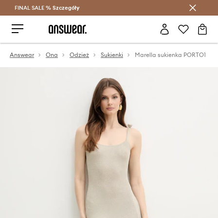
FINAL SALE %
Szczegóły
Oszczędzaj z Answear Club >
Answear
Ona
Odzież
Sukienki
Marella sukienka PORTO1