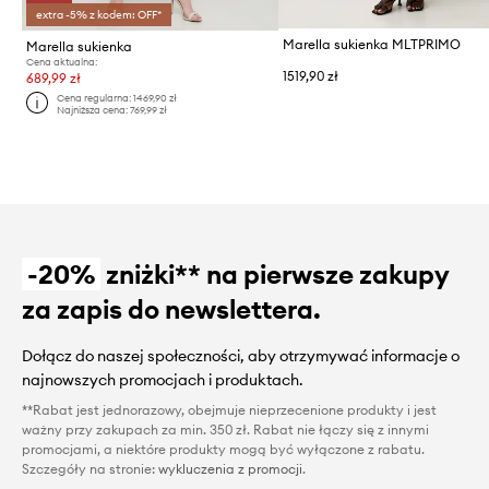
extra -5% z kodem: OFF*
Marella sukienka MLTPRIMO
Marella sukienka
Cena aktualna:
1519,90 zł
689,99 zł
Cena regularna:
1469,90 zł
Najniższa cena:
769,99 zł
-20%
zniżki** na pierwsze zakupy
za zapis do newslettera.
Dołącz do naszej społeczności, aby otrzymywać informacje o
najnowszych promocjach i produktach.
**Rabat jest jednorazowy, obejmuje nieprzecenione produkty i jest
ważny przy zakupach za min. 350 zł. Rabat nie łączy się z innymi
promocjami, a niektóre produkty mogą być wyłączone z rabatu.
Szczegóły na stronie:
wykluczenia z promocji
.