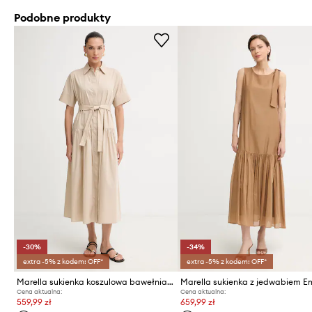
Podobne produkty
-30%
-34%
extra -5% z kodem: OFF*
extra -5% z kodem: OFF*
Marella sukienka koszulowa bawełniana Emme by Marella
Cena aktualna:
Cena aktualna:
559,99 zł
659,99 zł