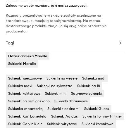
Zalecamy wybór rozmiaru, jaki nosisz zazwyczaj.
Rozmiary prezentowane w sklepie zostały przeliczone na
standardową, europejską tabelę rozmiarową. Na metce
dostarczonego produktu znajduje się oryginalne oznaczenie
producenta.
Tagi
Odzież damska Marella
Sukienki Marella
Sukienki wieczorowe
Sukienki na wesele
Sukienka midi
Sukienka maxi
Sukienki na sylwestra
Sukienki na 18
Sukienki koktajlowe
Sukienki mini
Satynowe sukienki
Sukienki na ramiączkach
Sukienki dzianinowe
Sukienka w panterkę
Sukienki z cekinami
Sukienki Guess
Sukienki Karl Lagerfeld
Sukienki Adidas
Sukienki Tommy Hilfiger
Sukienki Calvin Klein
Sukienki wizytowe
Sukienki koronkowe