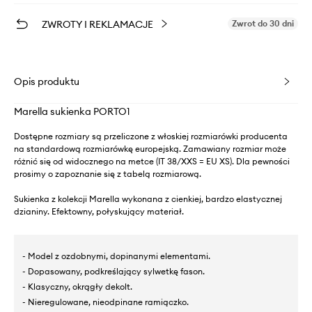
ZWROTY I REKLAMACJE
Zwrot do 30 dni
Opis produktu
Marella sukienka PORTO1
Dostępne rozmiary są przeliczone z włoskiej rozmiarówki producenta
na standardową rozmiarówkę europejską. Zamawiany rozmiar może
różnić się od widocznego na metce (IT 38/XXS = EU XS). Dla pewności
prosimy o zapoznanie się z tabelą rozmiarową.
Sukienka z kolekcji Marella wykonana z cienkiej, bardzo elastycznej
dzianiny. Efektowny, połyskujący materiał.
- Model z ozdobnymi, dopinanymi elementami.
- Dopasowany, podkreślający sylwetkę fason.
- Klasyczny, okrągły dekolt.
- Nieregulowane, nieodpinane ramiączko.