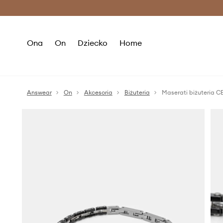
Premium Fashion Benefits >
O
Ona
On
Dziecko
Home
Answear
On
Akcesoria
Biżuteria
Maserati biżuteria 