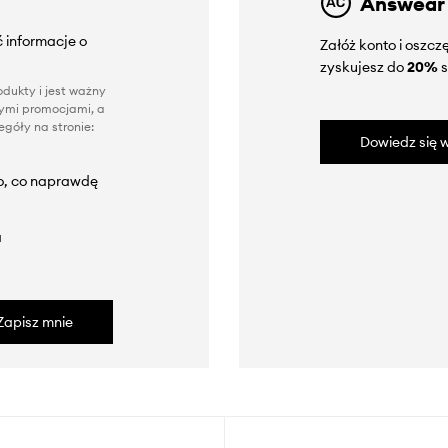
Answear
 informacje o
Załóż konto i oszc
zyskujesz do
20%
s
dukty i jest ważny
nnymi promocjami, a
góły na stronie:
Dowiedz się w
to, co naprawdę
a
Zapisz mnie