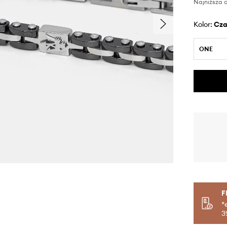
Najniższa c
Kolor:
cz
ONE
F
*
3