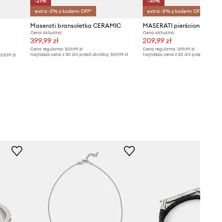
-21%
-30%
extra -5% z kodem: OFF*
extra -5% z kodem: OFF*
Maserati bransoletka CERAMIC
Cena aktualna:
Cena aktualna:
399,99 zł
209,99 zł
Cena regularna:
509,99 zł
Cena regularna:
299,99 zł
Najniższa cena z 30 dni przed obniżką:
509,99 zł
Najniższa cena z 30 dni przed obniżką
09,99 zł