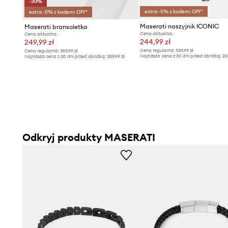
-30%
extra -5% z kodem: OFF*
extra -5% z kodem: OFF*
Maserati naszyjnik ICONIC
Maserati bransoletka
Cena aktualna:
Cena aktualna:
244,99 zł
249,99 zł
Cena regularna:
339,99 zł
Cena regularna:
359,99 zł
Najniższa cena z 30 dni przed obniżką:
26
Najniższa cena z 30 dni przed obniżką:
359,99 zł
Odkryj produkty MASERATI