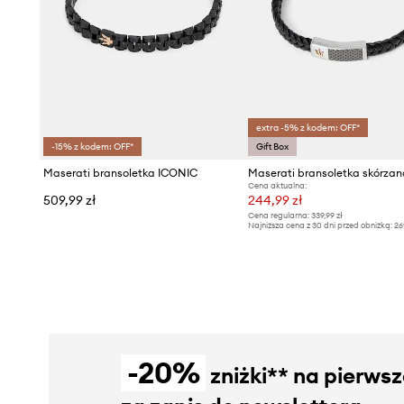
extra -5% z kodem: OFF*
-15% z kodem: OFF*
Gift Box
Maserati bransoletka ICONIC
Cena aktualna:
509,99 zł
244,99 zł
Cena regularna:
339,99 zł
Najniższa cena z 30 dni przed obniżką:
26
-20%
zniżki** na pierws