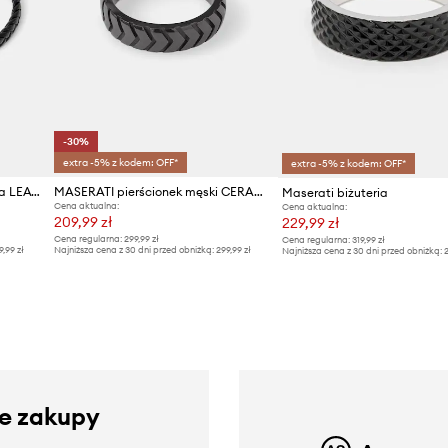
-30%
extra -5% z kodem: OFF*
extra -5% z kodem: OFF*
Maserati bransoletka skórzana LEATHER
MASERATI pierścionek męski CERAMIC
Maserati biżuteria
Cena aktualna:
Cena aktualna:
209,99 zł
229,99 zł
Cena regularna:
299,99 zł
Cena regularna:
319,99 zł
9,99 zł
Najniższa cena z 30 dni przed obniżką:
299,99 zł
Najniższa cena z 30 dni przed obniżką:
2
ze zakupy