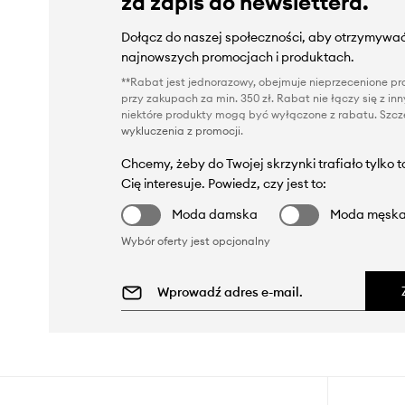
za zapis do newslettera.
Dołącz do naszej społeczności, aby otrzymywać
najnowszych promocjach i produktach.
**Rabat jest jednorazowy, obejmuje nieprzecenione pro
przy zakupach za min. 350 zł. Rabat nie łączy się z i
niektóre produkty mogą być wyłączone z rabatu. Szcze
wykluczenia z promocji
.
Chcemy, żeby do Twojej skrzynki trafiało tylko 
Cię interesuje. Powiedz, czy jest to:
Moda damska
Moda męsk
Wybór oferty jest opcjonalny