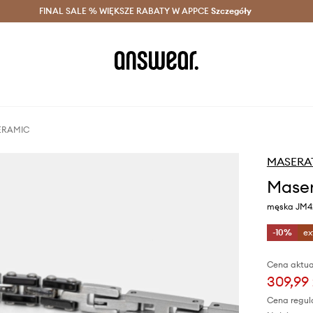
szczędzaj z Answear Club >
FINAL SALE % WIĘKSZE RABATY W APPCE
Dostawa nawet w 24h >
Szczegóły
News
CERAMIC
MASERA
Maser
męska JM4
-10%
ex
Cena aktua
309,99 
Cena regul