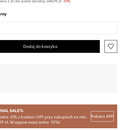
ena z 30 dni przed obniżką:
344,99 zł
 -10%
arny
Dodaj do koszyka
INAL SALE%
Pobierz APP
extra -5% z kodem: OFF przy zakupach za min.
99 zł. W appce masz extra -10%!