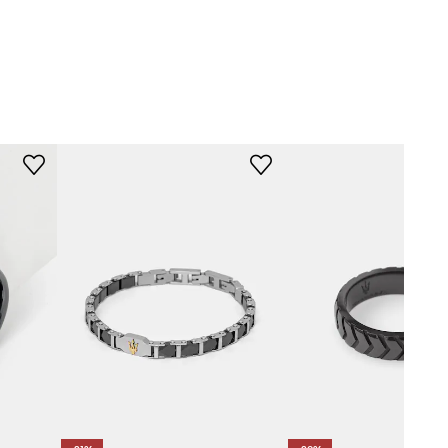
BLACK
czarny
MASERATI