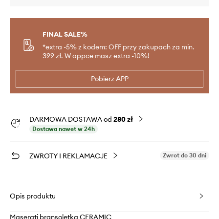
FINAL SALE%
*extra -5% z kodem: OFF przy zakupach za min.
399 zł. W appce masz extra -10%!
Pobierz APP
DARMOWA DOSTAWA od
280 zł
Dostawa nawet w 24h
ZWROTY I REKLAMACJE
Zwrot do 30 dni
Opis produktu
Maserati bransoletka CERAMIC