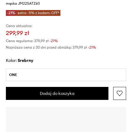
męska JM225ATZ60
-21%
extra -5% z kodem: OFF*
Cena aktualna:
299,99 zł
Cena regularna:
379,99 zł
-21%
Najniższa cena z 30 dni przed obniżką:
379,99 zł
 -21%
Kolor:
srebrny
ONE
Dodaj do koszyka