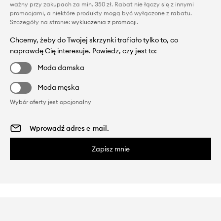
ważny przy zakupach za min. 350 zł. Rabat nie łączy się z innymi
promocjami, a niektóre produkty mogą być wyłączone z rabatu.
Szczegóły na stronie:
wykluczenia z promocji
.
Chcemy, żeby do Twojej skrzynki trafiało tylko to, co
naprawdę Cię interesuje. Powiedz, czy jest to:
Moda damska
Moda męska
Wybór oferty jest opcjonalny
Zapisz mnie