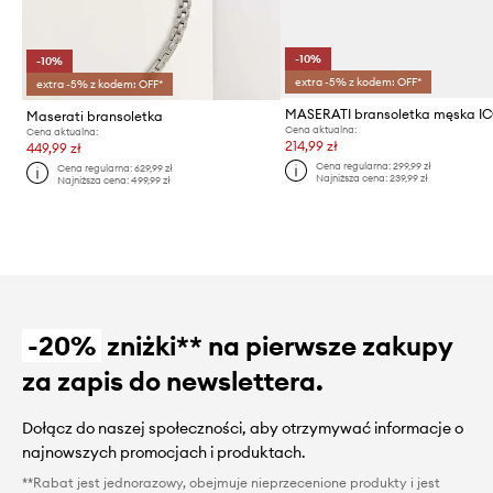
-10%
-10%
extra -5% z kodem: OFF*
extra -5% z kodem: OFF*
MASERATI bransoletka męska I
Maserati bransoletka
Cena aktualna:
Cena aktualna:
214,99 zł
449,99 zł
Cena regularna:
299,99 zł
Cena regularna:
629,99 zł
Najniższa cena:
239,99 zł
Najniższa cena:
499,99 zł
-20%
zniżki** na pierwsze zakupy
za zapis do newslettera.
Dołącz do naszej społeczności, aby otrzymywać informacje o
najnowszych promocjach i produktach.
**Rabat jest jednorazowy, obejmuje nieprzecenione produkty i jest