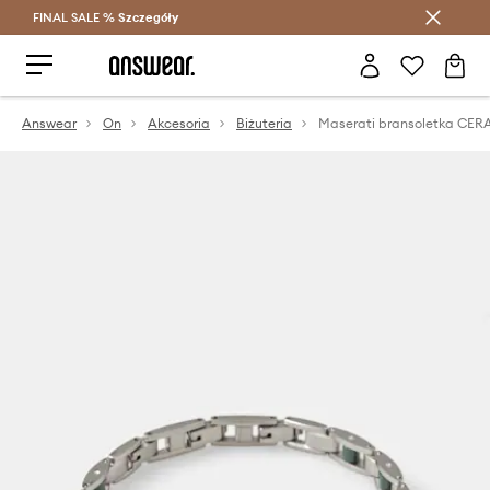
FINAL SALE %
Szczegóły
Oszczędzaj z Answear Club >
Answear
On
Akcesoria
Biżuteria
Maserati bransoletka CER