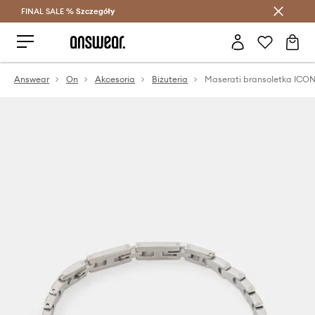
FINAL SALE %
Szczegóły
Oszczędzaj z Answear Club >
Answear
On
Akcesoria
Biżuteria
Maserati bransoletka ICO