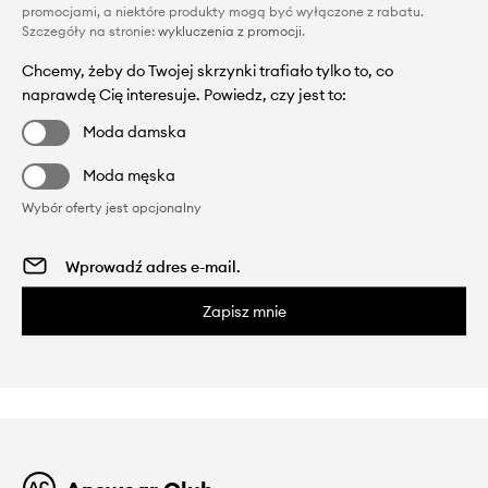
promocjami, a niektóre produkty mogą być wyłączone z rabatu.
Szczegóły na stronie:
wykluczenia z promocji
.
Chcemy, żeby do Twojej skrzynki trafiało tylko to, co
naprawdę Cię interesuje. Powiedz, czy jest to:
Moda damska
Moda męska
Wybór oferty jest opcjonalny
Zapisz mnie