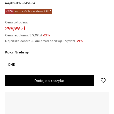
męska JM225AVD84
-21%
extra -5% z kodem: OFF*
Cena aktualna:
299,99 zł
Cena regularna:
379,99 zł
-21%
Najniższa cena z 30 dni przed obniżką:
379,99 zł
 -21%
Kolor:
srebrny
ONE
Dodaj do koszyka