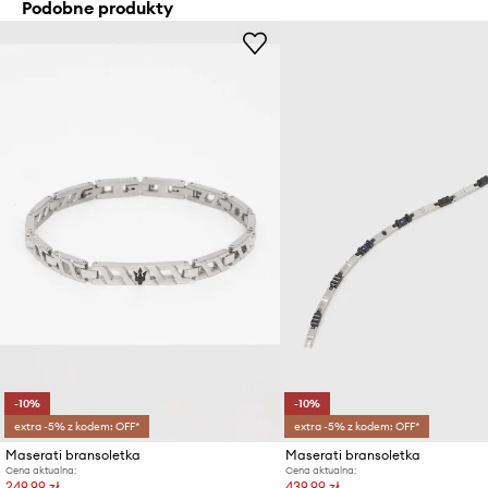
Podobne produkty
-10%
-10%
extra -5% z kodem: OFF*
extra -5% z kodem: OFF*
Maserati bransoletka
Maserati bransoletka
Cena aktualna:
Cena aktualna:
249,99 zł
439,99 zł