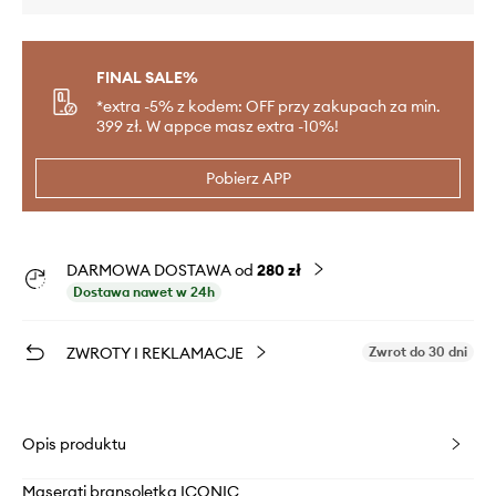
FINAL SALE%
*extra -5% z kodem: OFF przy zakupach za min.
399 zł. W appce masz extra -10%!
Pobierz APP
DARMOWA DOSTAWA od
280 zł
Dostawa nawet w 24h
ZWROTY I REKLAMACJE
Zwrot do 30 dni
Opis produktu
Maserati bransoletka ICONIC