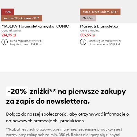
-10%
extra -5% z kodem: OFF*
extra -5% z kodem: OFF*
Gift Box
MASERATI bransoletka męska ICONIC
Maserati bransoletka
Cena aktualna:
Cena aktualna:
214,99 zł
309,99 zł
Cena regularna:
299,99 zł
Cena regularna:
379,99 zł
Najniższa cena:
239,99 zł
Najniższa cena:
339,99 zł
-20%
zniżki** na pierwsze zakupy
za zapis do newslettera.
Dołącz do naszej społeczności, aby otrzymywać informacje o
najnowszych promocjach i produktach.
**Rabat jest jednorazowy, obejmuje nieprzecenione produkty i jest
ważny przy zakupach za min. 350 zł. Rabat nie łączy się z innymi