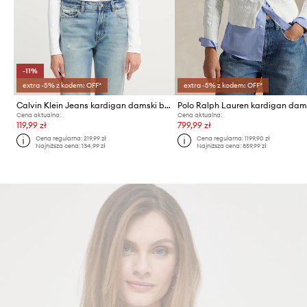
-11%
extra -5% z kodem: OFF*
extra -5% z kodem: OFF*
Calvin Klein Jeans kardigan damski bawełniany z elastanem
Cena aktualna:
Cena aktualna:
119,99 zł
799,99 zł
Cena regularna:
219,99 zł
Cena regularna:
1199,90 zł
Najniższa cena:
134,99 zł
Najniższa cena:
859,99 zł