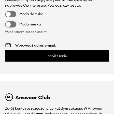
naprawdę Cię interesuje. Powiedz, czy jest to:
Moda damska
Moda męska
Wybór oferty jest opcjonalny
Zapisz mnie
Answear Club
Załóż konto i oszczędzaj przy każdym zakupie. W Answear
Club zyskujesz do
20%
stałego rabatu od cen regularnych.