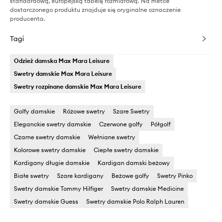
standardową, europejską tabelę rozmiarową. Na metce
dostarczonego produktu znajduje się oryginalne oznaczenie
producenta.
Tagi
Odzież damska Max Mara Leisure
Swetry damskie Max Mara Leisure
Swetry rozpinane damskie Max Mara Leisure
Golfy damskie
Różowe swetry
Szare Swetry
Eleganckie swetry damskie
Czerwone golfy
Półgolf
Czarne swetry damskie
Wełniane swetry
Kolorowe swetry damskie
Ciepłe swetry damskie
Kardigany długie damskie
Kardigan damski beżowy
Białe swetry
Szare kardigany
Beżowe golfy
Swetry Pinko
Swetry damskie Tommy Hilfiger
Swetry damskie Medicine
Swetry damskie Guess
Swetry damskie Polo Ralph Lauren