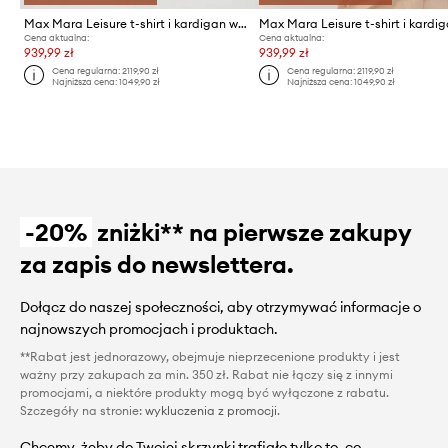
Max Mara Leisure t-shirt i kardigan wełniany
Cena aktualna:
Cena aktualna:
939,99 zł
939,99 zł
Cena regularna:
2119,90 zł
Cena regularna:
2119,90 zł
Najniższa cena:
1049,90 zł
Najniższa cena:
1049,90 zł
-20%
zniżki** na pierwsze zakupy
za zapis do newslettera.
Dołącz do naszej społeczności, aby otrzymywać informacje o
najnowszych promocjach i produktach.
**Rabat jest jednorazowy, obejmuje nieprzecenione produkty i jest
ważny przy zakupach za min. 350 zł. Rabat nie łączy się z innymi
promocjami, a niektóre produkty mogą być wyłączone z rabatu.
Szczegóły na stronie:
wykluczenia z promocji
.
Chcemy, żeby do Twojej skrzynki trafiało tylko to, co