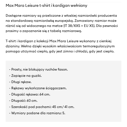
Max Mara Leisure t-shirt i kardigan wełniany
Dostępne rozmiary są przeliczone z włoskiej rozmiarówki producenta
na standardową rozmiarówkę europejską. Zamawiany rozmiar może
różnić się od widocznego na metce (IT 38/XXS = EU XS). Dla pewności
prosimy o zapoznanie się z tabelą rozmiarową.
T-shirt i kardigan z kolekcji Max Mara Leisure wykonany z cienkiej
dzianiny. Wełna dzięki wysokim właściwościom termoregulacyjnym
pomaga utrzymać ciepło, gdy jest zimno i chłodzi, gdy jest ciepło.
- Prosty, nie blokujący ruchów fason.
- Zapięcie na guziki.
- Długi rękaw.
- Rękawy wykończone ściągaczem.
- Długość rękawa: 64 cm.
- Długość: 60 cm.
- Szerokość pod pachami: 45 cm/ 41 cm.
- Wymiary podane dla rozmiaru: S.