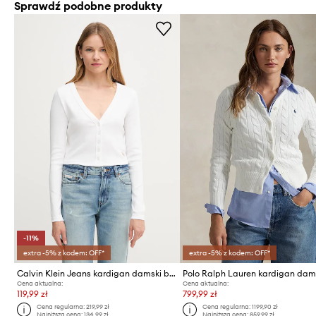
Sprawdź podobne produkty
-11%
extra -5% z kodem: OFF*
extra -5% z kodem: OFF*
Calvin Klein Jeans kardigan damski bawełniany z elastanem
Cena aktualna:
Cena aktualna:
119,99 zł
799,99 zł
Cena regularna:
219,99 zł
Cena regularna:
1199,90 zł
Najniższa cena:
134,99 zł
Najniższa cena:
859,99 zł