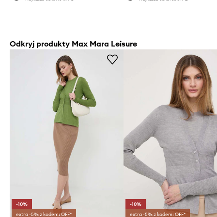
Odkryj produkty Max Mara Leisure
-10%
-10%
extra -5% z kodem: OFF*
extra -5% z kodem: OFF*