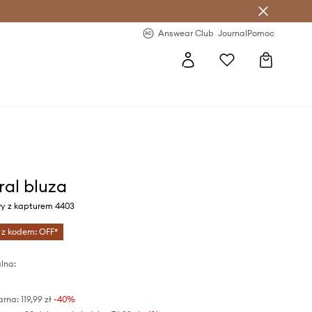
letter >
Regularne nowości >
Answear Club
Journal
Pomoc
al bluza
wy z kapturem 4403
 z kodem: OFF*
lna:
arna:
119,99 zł
-40%