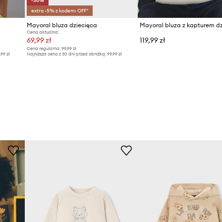
-30%
extra -5% z kodem: OFF*
Mayoral bluza dziecięca
Cena aktualna:
69,99 zł
119,99 zł
Cena regularna:
99,99 zł
,99 zł
Najniższa cena z 30 dni przed obniżką:
99,99 zł