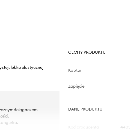
CECHY PRODUKTU
stej, lekko elastycznej
Kaptur
Zapięcie
DANE PRODUKTU
tycznym ściągaczem.
ości.
 kangurka.
Kod producenta
4403