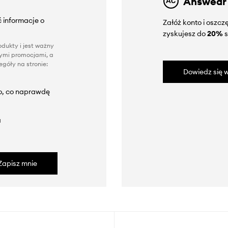
Answear
 informacje o
Załóż konto i oszc
zyskujesz do
20%
s
dukty i jest ważny
nnymi promocjami, a
góły na stronie:
Dowiedz się w
to, co naprawdę
a
Zapisz mnie