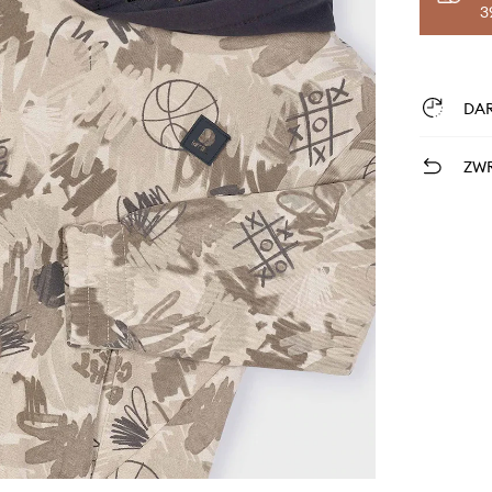
3
DA
ZWR