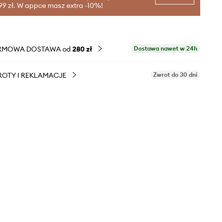
99 zł. W appce masz extra -10%!
RMOWA DOSTAWA od
280 zł
Dostawa nawet w 24h
OTY I REKLAMACJE
Zwrot do 30 dni