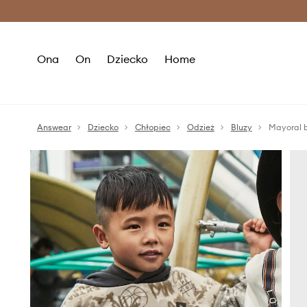
Premium Fashion Benefits >
O
Ona
On
Dziecko
Home
Answear
Dziecko
Chłopiec
Odzież
Bluzy
Mayoral 