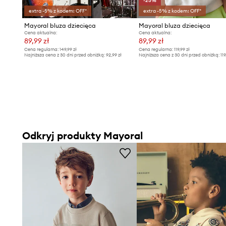
-25%
extra -5% z kodem: OFF*
extra -5% z kodem: OFF*
Mayoral bluza dziecięca
Mayoral bluza dziecięca
Cena aktualna:
Cena aktualna:
89,99 zł
89,99 zł
Cena regularna:
149,99 zł
Cena regularna:
119,99 zł
Najniższa cena z 30 dni przed obniżką:
92,99 zł
Najniższa cena z 30 dni przed obniżką:
119
Odkryj produkty Mayoral