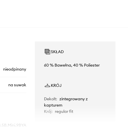
SKŁAD
60 % Bawełna, 40 % Poliester
nieodpinany
na suwak
KRÓJ
Dekolt
:
zintegrowany z
kapturem
Krój
:
regular fit
.5B.Mini.9BYA