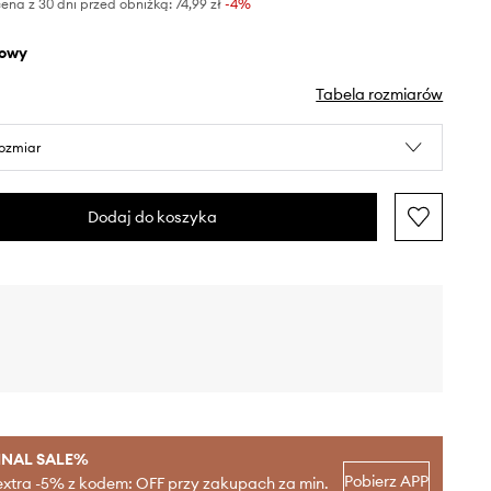
ena z 30 dni przed obniżką:
74,99 zł
 -4%
żowy
Tabela rozmiarów
rozmiar
Dodaj do koszyka
INAL SALE%
Pobierz APP
extra -5% z kodem: OFF przy zakupach za min.