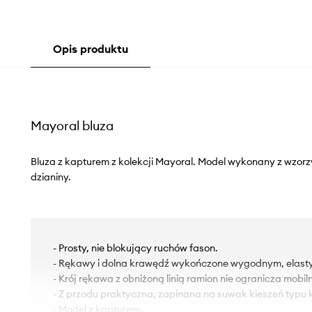
Opis produktu
Mayoral bluza
Bluza z kapturem z kolekcji Mayoral. Model wykonany z wzorzy
dzianiny.
- Prosty, nie blokujący ruchów fason.
- Rękawy i dolna krawędź wykończone wygodnym, elas
- Krój rękawa z obniżoną linią ramion nie ogranicza mobiln
- Z przodu praktyczna, zapinana na suwak kieszeń typu
- Model z kapturem.