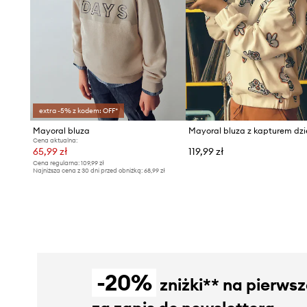
extra -5% z kodem: OFF*
Mayoral bluza
Cena aktualna:
65,99 zł
119,99 zł
Cena regularna:
109,99 zł
Najniższa cena z 30 dni przed obniżką:
68,99 zł
-20%
zniżki** na pierws