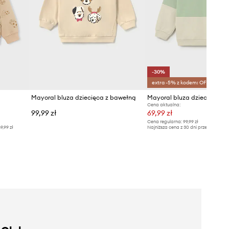
-30%
extra -5% z kodem: OFF*
Mayoral bluza dziecięca z bawełną
Mayoral bluza dziecięca
Cena aktualna:
99,99 zł
69,99 zł
Cena regularna:
99,99 zł
9,99 zł
Najniższa cena z 30 dni przed obniżką