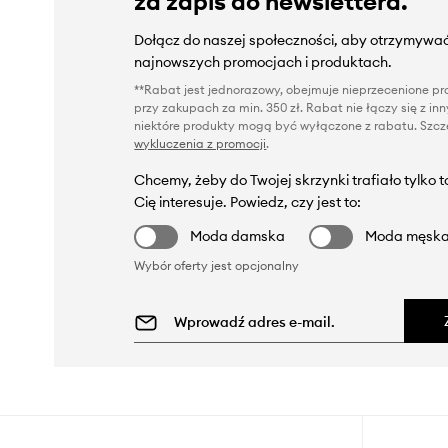
za zapis do newslettera.
Dołącz do naszej społeczności, aby otrzymywać
najnowszych promocjach i produktach.
**Rabat jest jednorazowy, obejmuje nieprzecenione pro
przy zakupach za min. 350 zł. Rabat nie łączy się z i
niektóre produkty mogą być wyłączone z rabatu. Szcze
wykluczenia z promocji
.
Chcemy, żeby do Twojej skrzynki trafiało tylko 
Cię interesuje. Powiedz, czy jest to:
Moda damska
Moda męsk
Wybór oferty jest opcjonalny