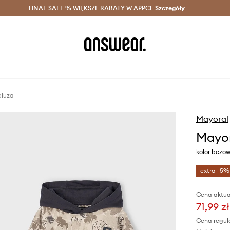
szczędzaj z Answear Club >
FINAL SALE % WIĘKSZE RABATY W APPCE
Dostawa nawet w 24h >
Szczegóły
News
bluza
Mayoral
Mayor
kolor beżo
extra -5%
Cena aktua
71,99 zł
Cena regul