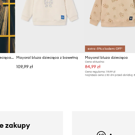
extra -5% z kodem: OFF*
Mayoral bluza z kapturem dziecięca z bawełną
Mayoral bluza dziecięca z bawełną
Mayoral bluza dziecięca
Cena aktualna:
109,99 zł
84,99 zł
Cena regularna:
119,99 zł
Najniższa cena z 30 dni przed obniżką:
8
ze zakupy