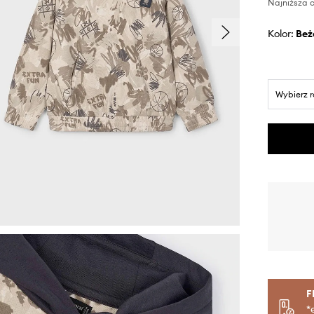
Najniższa c
Kolor:
be
Wybierz 
F
*