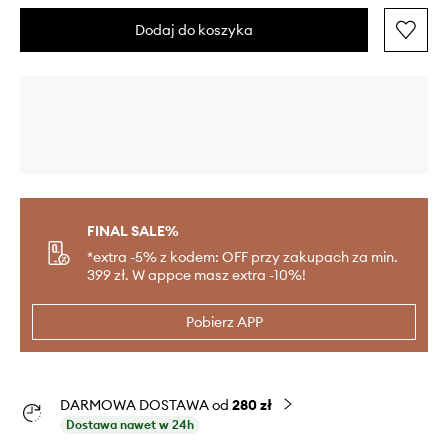
Dodaj do koszyka
FINAL SALE%
*extra -5% z kodem: OFF przy zakupach za min.
399 zł. W appce masz extra -10%!
Pobierz APP
DARMOWA DOSTAWA od
280 zł
Dostawa nawet w 24h