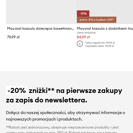
-15%
extra -5% z kodem: OFF*
Mayoral koszula dziecięca bawełniana
Cena aktualna:
79,99 zł
84,99 zł
Cena regularna:
99,99 zł
Najniższa cena:
99,99 zł
-20%
zniżki** na pierwsze zakupy
za zapis do newslettera.
Dołącz do naszej społeczności, aby otrzymywać informacje o
najnowszych promocjach i produktach.
**Rabat jest jednorazowy, obejmuje nieprzecenione produkty i jest
ważny przy zakupach za min. 350 zł. Rabat nie łączy się z innymi