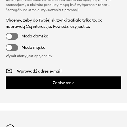
promocjami, a niektóre produkty mogą być wyłączone z rabatu.
Szczegóły na stronie:
wykluczenia z promocji
.
Chcemy, żeby do Twojej skrzynki trafiało tylko to, co
naprawdę Cię interesuje. Powiedz, czy jest to:
Moda damska
Moda męska
Wybór oferty jest opcjonalny
Zapisz mnie