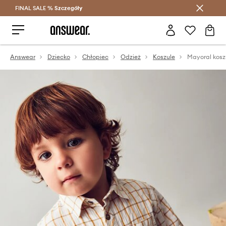
FINAL SALE %
Szczegóły
Oszczędzaj z Answear Club >
Answear
Dziecko
Chłopiec
Odzież
Koszule
Mayoral kosz