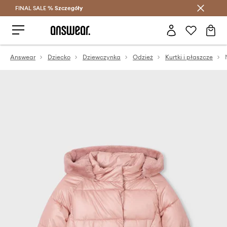
FINAL SALE %
Szczegóły
Oszczędzaj z Answear Club >
Answear
Dziecko
Dziewczynka
Odzież
Kurtki i płaszcze