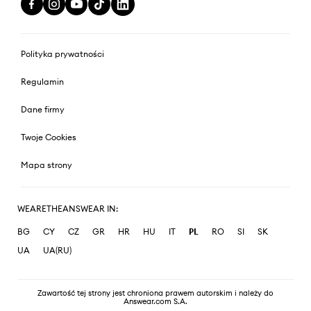
Polityka prywatności
Regulamin
Dane firmy
Twoje Cookies
Mapa strony
WEARETHEANSWEAR IN:
BG
CY
CZ
GR
HR
HU
IT
PL
RO
SI
SK
UA
UA(RU)
Zawartość tej strony jest chroniona prawem autorskim i należy do
Answear.com S.A.