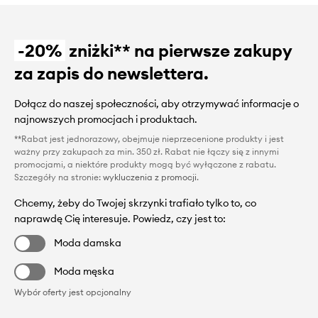
-20%
zniżki** na pierwsze zakupy
za zapis do newslettera.
Dołącz do naszej społeczności, aby otrzymywać informacje o
najnowszych promocjach i produktach.
**Rabat jest jednorazowy, obejmuje nieprzecenione produkty i jest
ważny przy zakupach za min. 350 zł. Rabat nie łączy się z innymi
promocjami, a niektóre produkty mogą być wyłączone z rabatu.
Szczegóły na stronie:
wykluczenia z promocji
.
Chcemy, żeby do Twojej skrzynki trafiało tylko to, co
naprawdę Cię interesuje. Powiedz, czy jest to:
Moda damska
Moda męska
Wybór oferty jest opcjonalny