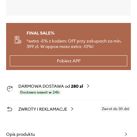
FINAL SALE%
*extra -5% z kodem: OFF przy zakupach za min.
399 zł. W appce masz extra -10%!
Pobierz APP
DARMOWA DOSTAWA od
280 zł
Dostawa nawet w 24h
ZWROTY I REKLAMACJE
Zwrot do 30 dni
Opis produktu