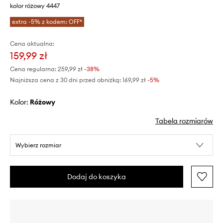
kolor różowy 4447
extra -5% z kodem: OFF*
Cena aktualna:
159,99 zł
Cena regularna:
259,99 zł
-38%
Najniższa cena z 30 dni przed obniżką:
169,99 zł
 -5%
Kolor:
różowy
Tabela rozmiarów
Wybierz rozmiar
Dodaj do koszyka