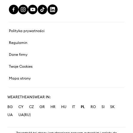
Polityka prywatności
Regulamin
Dane firmy
Twoje Cookies
Mapa strony
WEARETHEANSWEAR IN:
BG
CY
CZ
GR
HR
HU
IT
PL
RO
SI
SK
UA
UA(RU)
Zawartość tej strony jest chroniona prawem autorskim i należy do