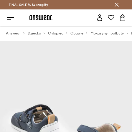
FINAL SALE %
Szczegóły
Oszczędzaj z Answear Club >
Answear
Dziecko
Chłopiec
Obuwie
Mokasyny i półbuty