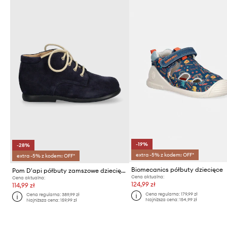
-19%
-28%
extra -5% z kodem: OFF*
extra -5% z kodem: OFF*
Biomecanics półbuty dziecięce
Pom D'api półbuty zamszowe dziecięce NIOUPI DERBY
Cena aktualna:
Cena aktualna:
124,99 zł
114,99 zł
Cena regularna:
179,99 zł
Cena regularna:
389,99 zł
Najniższa cena:
154,99 zł
Najniższa cena:
159,99 zł