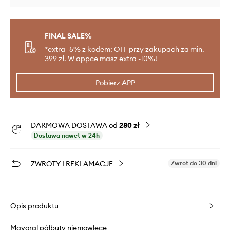
FINAL SALE%
*extra -5% z kodem: OFF przy zakupach za min.
399 zł. W appce masz extra -10%!
Pobierz APP
DARMOWA DOSTAWA od
280 zł
Dostawa nawet w 24h
ZWROTY I REKLAMACJE
Zwrot do 30 dni
Opis produktu
Mayoral półbuty niemowlęce