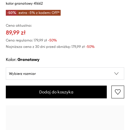
kolor granatowy 41662
-50%
extra -5% z kodem: OFF*
Cena aktualna:
89,99 zł
Cena regularna:
179,99 zł
-50%
Najniższa cena z 30 dni przed obniżką:
179,99 zł
 -50%
Kolor:
granatowy
Wybierz rozmiar
Dodaj do koszyka