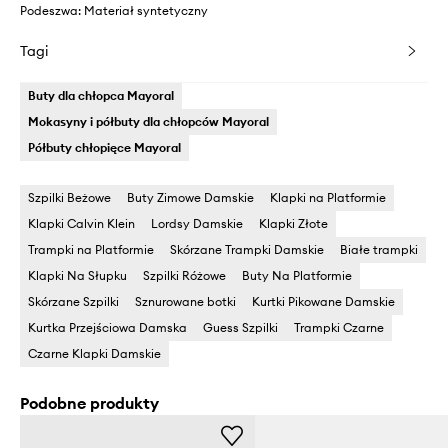
Podeszwa: Materiał syntetyczny
Tagi
Buty dla chłopca Mayoral
Mokasyny i półbuty dla chłopców Mayoral
Półbuty chłopięce Mayoral
Szpilki Beżowe
Buty Zimowe Damskie
Klapki na Platformie
Klapki Calvin Klein
Lordsy Damskie
Klapki Złote
Trampki na Platformie
Skórzane Trampki Damskie
Białe trampki
Klapki Na Słupku
Szpilki Różowe
Buty Na Platformie
Skórzane Szpilki
Sznurowane botki
Kurtki Pikowane Damskie
Kurtka Przejściowa Damska
Guess Szpilki
Trampki Czarne
Czarne Klapki Damskie
Podobne produkty