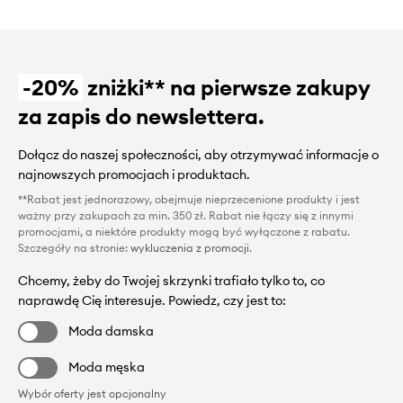
-20%
zniżki** na pierwsze zakupy
za zapis do newslettera.
Dołącz do naszej społeczności, aby otrzymywać informacje o
najnowszych promocjach i produktach.
**Rabat jest jednorazowy, obejmuje nieprzecenione produkty i jest
ważny przy zakupach za min. 350 zł. Rabat nie łączy się z innymi
promocjami, a niektóre produkty mogą być wyłączone z rabatu.
Szczegóły na stronie:
wykluczenia z promocji
.
Chcemy, żeby do Twojej skrzynki trafiało tylko to, co
naprawdę Cię interesuje. Powiedz, czy jest to:
Moda damska
Moda męska
Wybór oferty jest opcjonalny