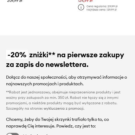
209,99 zł
124,99 zł
Cena regularna:
219,99 zł
Najniższa cena:
129,99 zł
-20%
zniżki** na pierwsze zakupy
za zapis do newslettera.
Dołącz do naszej społeczności, aby otrzymywać informacje o
najnowszych promocjach i produktach.
**Rabat jest jednorazowy, obejmuje nieprzecenione produkty i jest
ważny przy zakupach za min. 350 zł. Rabat nie łączy się z innymi
promocjami, a niektóre produkty mogą być wyłączone z rabatu.
Szczegóły na stronie:
wykluczenia z promocji
.
Chcemy, żeby do Twojej skrzynki trafiało tylko to, co
naprawdę Cię interesuje. Powiedz, czy jest to: