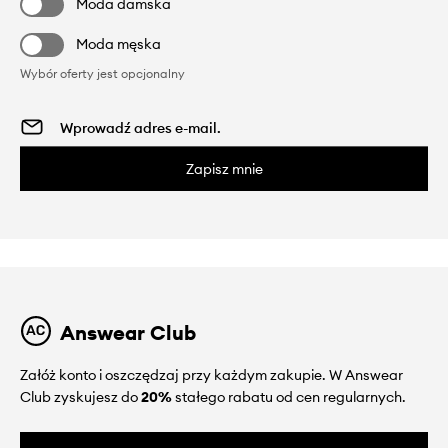
Moda damska
Moda męska
Wybór oferty jest opcjonalny
Zapisz mnie
Answear Club
Załóż konto i oszczędzaj przy każdym zakupie. W Answear
Club zyskujesz do
20%
stałego rabatu od cen regularnych.