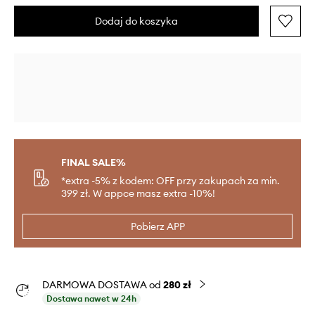
Dodaj do koszyka
FINAL SALE%
*extra -5% z kodem: OFF przy zakupach za min.
399 zł. W appce masz extra -10%!
Pobierz APP
DARMOWA DOSTAWA od
280 zł
Dostawa nawet w 24h