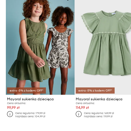
extra -5% z kodem: OFF*
extra -5% z kodem: OFF*
Mayoral sukienka dziecięca
Mayoral sukienka dziecięca
Cena aktualna:
Cena aktualna:
99,99 zł
114,99 zł
Cena regularna:
179,99 zł
Cena regularna:
169,99 zł
Najniższa cena:
104,99 zł
Najniższa cena:
119,99 zł