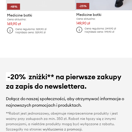
-25%
-48%
Medicine botki
Medicine botki
Cena aktualna:
Cena aktualna:
149,90 zł
169,90 zł
Cena regularna:
249,90 zł
Cena regularna:
329,90 zł
Najniższa cena:
199,90 zł
Najniższa cena:
329,90 zł
-20%
zniżki** na pierwsze zakupy
za zapis do newslettera.
Dołącz do naszej społeczności, aby otrzymywać informacje o
najnowszych promocjach i produktach.
**Rabat jest jednorazowy, obejmuje nieprzecenione produkty i jest
ważny przy zakupach za min. 350 zł. Rabat nie łączy się z innymi
promocjami, a niektóre produkty mogą być wyłączone z rabatu.
Szczegóły na stronie:
wykluczenia z promocji
.