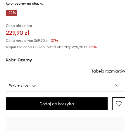
kolor czarny na słupku
-22%
Cena aktualna:
229,90 zł
Cena regularna:
369,90 zł
-37%
Najniższa cena z 30 dni przed obniżką:
295,90 zł
 -22%
Kolor:
czarny
Tabela rozmiarów
Wybierz rozmiar
Dodaj do koszyka