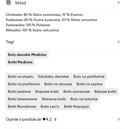
Skład
Cholewka: 85 % Skóra zamszowa, 15 % Elastan
Podeszwa: 80 % Guma żywiczna, 20 % Skóra naturalna
Podszewka: 100 % Poliester
Wkładka: 100 % Skóra naturalna
Tagi
Buty damskie Medicine
Botki Medicine
Botki na słupku
Sztyblety damskie
Buty na platformie
Botki na platformie
Botki na obcasie
Botki na szpilce
Botki jesienne
Brązowe botki
Botki zamszowe
Beżowe botki
Botki lakierowane
Skórzane botki
Buty na koturnie
Botki Blundstone
Botki Levi's
Botki Napapijri
Opinie o produkcie
4.2
6