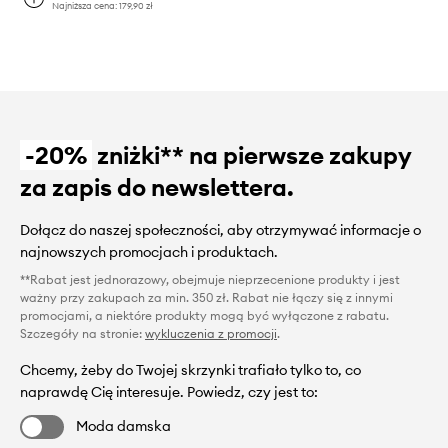
Najniższa cena:
179,90 zł
-20%
zniżki** na pierwsze zakupy
za zapis do newslettera.
Dołącz do naszej społeczności, aby otrzymywać informacje o
najnowszych promocjach i produktach.
**Rabat jest jednorazowy, obejmuje nieprzecenione produkty i jest
ważny przy zakupach za min. 350 zł. Rabat nie łączy się z innymi
promocjami, a niektóre produkty mogą być wyłączone z rabatu.
Szczegóły na stronie:
wykluczenia z promocji
.
Chcemy, żeby do Twojej skrzynki trafiało tylko to, co
naprawdę Cię interesuje. Powiedz, czy jest to:
Moda damska