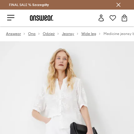
FINAL SALE %
Szczegóły
Oszczędzaj z Answear Club >
Answear
Ona
Odzież
Jeansy
Wide leg
Medicine jeansy 