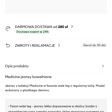
DARMOWA DOSTAWA od
280 zł
Dostawa nawet w 24h
ZWROTY I REKLAMACJE
Zwrot do 30 dni
Opis produktu
Medicine jeansy bawełniane
Jeansy z kolekcji Medicine w fasonie wide leg z regularną talią. Model
wykonany z gładkiego denimu.
- Fason wide leg - jeansy lekko dopasowane w okolicy bioder z
charakterystyczną szeroką nogawką, która stopniowo poszerza się