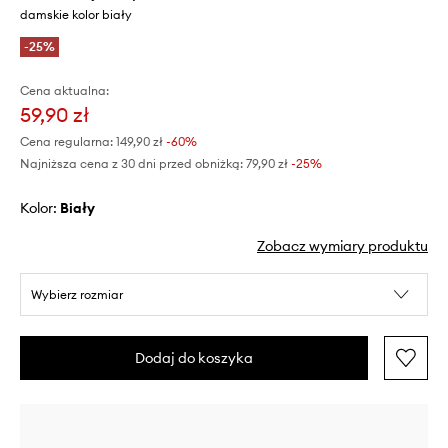
damskie kolor biały
-25%
Cena aktualna:
59,90 zł
Cena regularna:
149,90 zł
-60%
Najniższa cena z 30 dni przed obniżką:
79,90 zł
 -25%
Kolor:
biały
Zobacz wymiary produktu
Wybierz rozmiar
Dodaj do koszyka