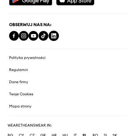
OBSERWUJ NAS NA:
Polityka prywatności
Regulamin
Dane firmy
Twoje Cookies
Mapa strony
WEARETHEANSWEAR IN:
BG
CY
CZ
GR
HR
HU
IT
PL
RO
SI
SK