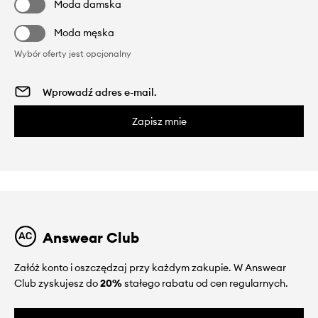
Moda damska
Moda męska
Wybór oferty jest opcjonalny
Zapisz mnie
Answear Club
Załóż konto i oszczędzaj przy każdym zakupie. W Answear
Club zyskujesz do
20%
stałego rabatu od cen regularnych.