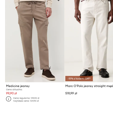
-15% z kodem: OFF*
Medicine jeansy
Marc O'Polo jeansy straight męs
Cena aktualna:
99,90 zł
519,99 zł
Cena regularna:
199,90 zł
Najniższa cena:
109,90 zł