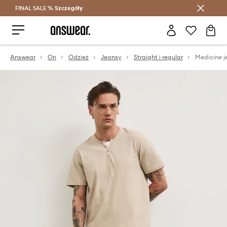
FINAL SALE %
Szczegóły
Oszczędzaj z Answear Club >
Answear
On
Odzież
Jeansy
Straight i regular
Medicine j