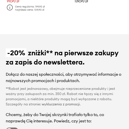
99,90 zł
139,90 zł
Cena regularna:
199,90 zł
Najniższa cena:
109,90 zł
-20%
zniżki** na pierwsze zakupy
za zapis do newslettera.
Dołącz do naszej społeczności, aby otrzymywać informacje o
najnowszych promocjach i produktach.
**Rabat jest jednorazowy, obejmuje nieprzecenione produkty i jest
ważny przy zakupach za min. 350 zł. Rabat nie łączy się z innymi
promocjami, a niektóre produkty mogą być wyłączone z rabatu.
Szczegóły na stronie:
wykluczenia z promocji
.
Chcemy, żeby do Twojej skrzynki trafiało tylko to, co
naprawdę Cię interesuje. Powiedz, czy jest to: