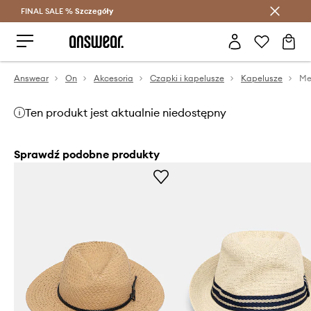
FINAL SALE %
Szczegóły
Oszczędzaj z Answear Club >
Answear
On
Akcesoria
Czapki i kapelusze
Kapelusze
Me
Ten produkt jest aktualnie niedostępny
Sprawdź podobne produkty