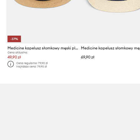
-37%
Medicine kapelusz słomkowy męski pleciony
Cena aktualna:
49,90 zł
69,90 zł
Cena regularna:
79,90 zł
Najniższa cena:
79,90 zł