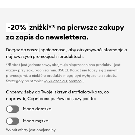
-20%
zniżki** na pierwsze zakupy
za zapis do newslettera.
Dołącz do naszej społeczności, aby otrzymywać informacje o
najnowszych promocjach i produktach.
**Rabat jest jednorazowy, obejmuje nieprzecenione produkty i jest
ważny przy zakupach za min. 350 zł. Rabat nie łączy się z innymi
promocjami, a niektóre produkty mogą być wyłączone z rabatu.
Szczegóły na stronie:
wykluczenia z promocji
.
Chcemy, żeby do Twojej skrzynki trafiało tylko to, co
naprawdę Cię interesuje. Powiedz, czy jest to:
Moda damska
Moda męska
Wybór oferty jest opcjonalny