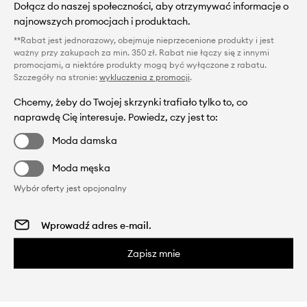
Dołącz do naszej społeczności, aby otrzymywać informacje o
najnowszych promocjach i produktach.
**Rabat jest jednorazowy, obejmuje nieprzecenione produkty i jest
ważny przy zakupach za min. 350 zł. Rabat nie łączy się z innymi
promocjami, a niektóre produkty mogą być wyłączone z rabatu.
Szczegóły na stronie:
wykluczenia z promocji
.
Chcemy, żeby do Twojej skrzynki trafiało tylko to, co
naprawdę Cię interesuje. Powiedz, czy jest to:
Moda damska
Moda męska
Wybór oferty jest opcjonalny
Zapisz mnie