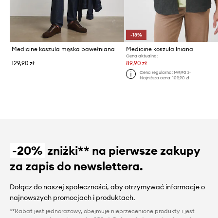
-18%
Medicine koszula męska bawełniana
Medicine koszula lniana
Cena aktualna:
129,90 zł
89,90 zł
Cena regularna:
149,90 zł
Najniższa cena:
109,90 zł
-20%
zniżki** na pierwsze zakupy
za zapis do newslettera.
Dołącz do naszej społeczności, aby otrzymywać informacje o
najnowszych promocjach i produktach.
**Rabat jest jednorazowy, obejmuje nieprzecenione produkty i jest