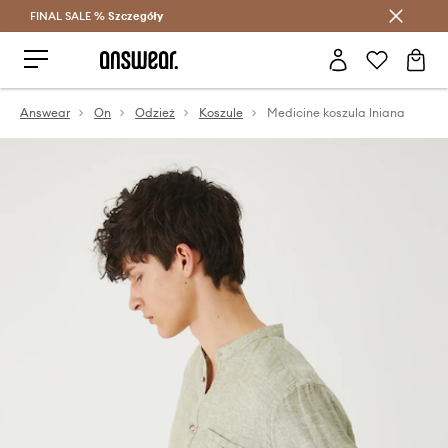
FINAL SALE %
Szczegóły
Oszczędzaj z Answear Club >
Answear
On
Odzież
Koszule
Medicine koszula lniana