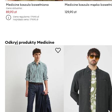
Medicine koszula bawełniana
Medicine koszula męska bawełn
Cena aktualna:
89,90 zł
129,90 zł
Cena regularna:
179,90 zł
Najniższa cena:
179,90 zł
Odkryj produkty Medicine