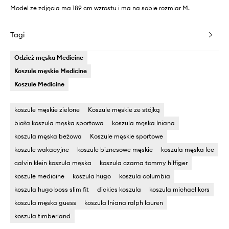
Model ze zdjęcia ma 189 cm wzrostu i ma na sobie rozmiar M.
Tagi
Odzież męska Medicine
Koszule męskie Medicine
Koszule Medicine
koszule męskie zielone
Koszule męskie ze stójką
biała koszula męska sportowa
koszula męska lniana
koszula męska beżowa
Koszule męskie sportowe
koszule wakacyjne
koszule biznesowe męskie
koszula męska lee
calvin klein koszula męska
koszula czarna tommy hilfiger
koszule medicine
koszula hugo
koszula columbia
koszula hugo boss slim fit
dickies koszula
koszula michael kors
koszula męska guess
koszula lniana ralph lauren
koszula timberland