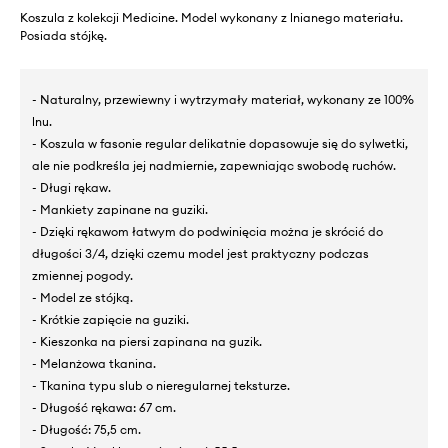
Koszula z kolekcji Medicine. Model wykonany z lnianego materiału.
Posiada stójkę.
- Naturalny, przewiewny i wytrzymały materiał, wykonany ze 100%
lnu.
- Koszula w fasonie regular delikatnie dopasowuje się do sylwetki,
ale nie podkreśla jej nadmiernie, zapewniając swobodę ruchów.
- Długi rękaw.
- Mankiety zapinane na guziki.
- Dzięki rękawom łatwym do podwinięcia można je skrócić do
długości 3/4, dzięki czemu model jest praktyczny podczas
zmiennej pogody.
- Model ze stójką.
- Krótkie zapięcie na guziki.
- Kieszonka na piersi zapinana na guzik.
- Melanżowa tkanina.
- Tkanina typu slub o nieregularnej teksturze.
- Długość rękawa: 67 cm.
- Długość: 75,5 cm.