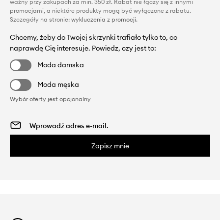
ważny przy zakupach za min. 350 zł. Rabat nie łączy się z innymi
promocjami, a niektóre produkty mogą być wyłączone z rabatu.
Szczegóły na stronie:
wykluczenia z promocji
.
Chcemy, żeby do Twojej skrzynki trafiało tylko to, co
naprawdę Cię interesuje. Powiedz, czy jest to:
Moda damska
Moda męska
Wybór oferty jest opcjonalny
Zapisz mnie